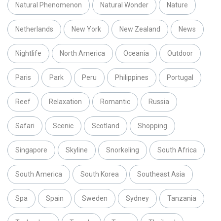
Natural Phenomenon
Natural Wonder
Nature
Netherlands
New York
New Zealand
News
Nightlife
North America
Oceania
Outdoor
Paris
Park
Peru
Philippines
Portugal
Reef
Relaxation
Romantic
Russia
Safari
Scenic
Scotland
Shopping
Singapore
Skyline
Snorkeling
South Africa
South America
South Korea
Southeast Asia
Spa
Spain
Sweden
Sydney
Tanzania