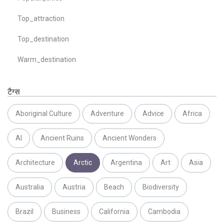
Top_attraction
Top_destination
Warm_destination
टैग्स
Aboriginal Culture
Adventure
Advice
Africa
AI
Ancient Ruins
Ancient Wonders
Architecture
Arctic
Argentina
Art
Asia
Australia
Austria
Beach
Biodiversity
Brazil
Business
California
Cambodia