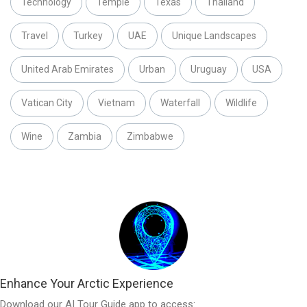
Technology
Temple
Texas
Thailand
Travel
Turkey
UAE
Unique Landscapes
United Arab Emirates
Urban
Uruguay
USA
Vatican City
Vietnam
Waterfall
Wildlife
Wine
Zambia
Zimbabwe
Enhance Your Arctic Experience
Download our AI Tour Guide app to access: