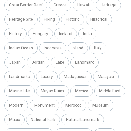
Great Barrier Reef
Greece
Hawaii
Heritage
Heritage Site
Hiking
Historic
Historical
History
Hungary
Iceland
India
Indian Ocean
Indonesia
Island
Italy
Japan
Jordan
Lake
Landmark
Landmarks
Luxury
Madagascar
Malaysia
Marine Life
Mayan Ruins
Mexico
Middle East
Modern
Monument
Morocco
Museum
Music
National Park
Natural Landmark