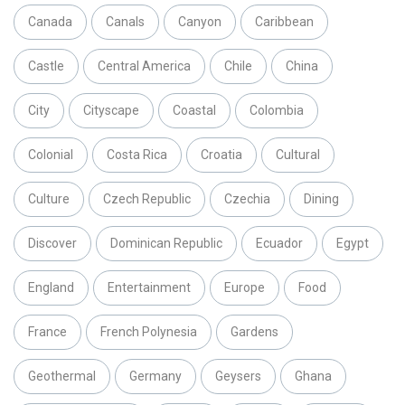
Canada
Canals
Canyon
Caribbean
Castle
Central America
Chile
China
City
Cityscape
Coastal
Colombia
Colonial
Costa Rica
Croatia
Cultural
Culture
Czech Republic
Czechia
Dining
Discover
Dominican Republic
Ecuador
Egypt
England
Entertainment
Europe
Food
France
French Polynesia
Gardens
Geothermal
Germany
Geysers
Ghana