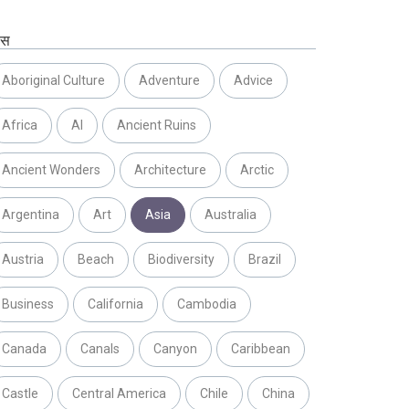
ग्स
Aboriginal Culture
Adventure
Advice
Africa
AI
Ancient Ruins
Ancient Wonders
Architecture
Arctic
Argentina
Art
Asia
Australia
Austria
Beach
Biodiversity
Brazil
Business
California
Cambodia
Canada
Canals
Canyon
Caribbean
Castle
Central America
Chile
China