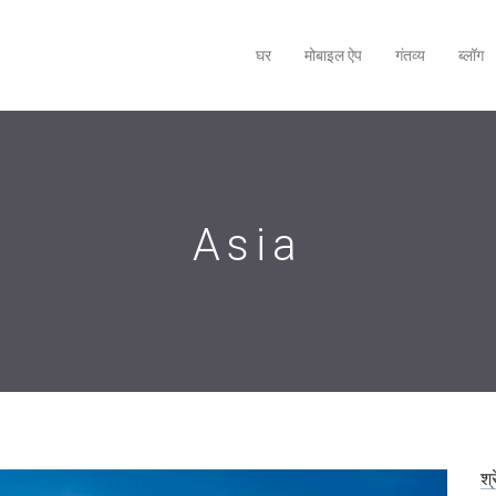
घर
मोबाइल ऐप
गंतव्य
ब्लॉग
Asia
श्