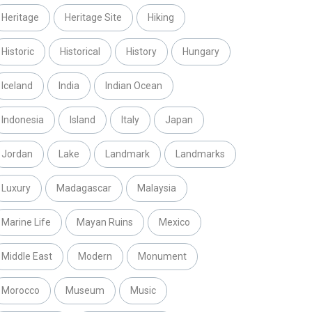
Heritage
Heritage Site
Hiking
Historic
Historical
History
Hungary
Iceland
India
Indian Ocean
Indonesia
Island
Italy
Japan
Jordan
Lake
Landmark
Landmarks
Luxury
Madagascar
Malaysia
Marine Life
Mayan Ruins
Mexico
Middle East
Modern
Monument
Morocco
Museum
Music