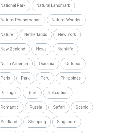
National Park
Natural Landmark
Natural Phenomenon
Natural Wonder
Nature
Netherlands
New York
New Zealand
News
Nightlife
North America
Oceania
Outdoor
Paris
Park
Peru
Philippines
Portugal
Reef
Relaxation
Romantic
Russia
Safari
Scenic
Scotland
Shopping
Singapore