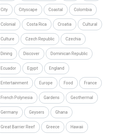
City
Cityscape
Coastal
Colombia
Colonial
Costa Rica
Croatia
Cultural
Culture
Czech Republic
Czechia
Dining
Discover
Dominican Republic
Ecuador
Egypt
England
Entertainment
Europe
Food
France
French Polynesia
Gardens
Geothermal
Germany
Geysers
Ghana
Great Barrier Reef
Greece
Hawaii