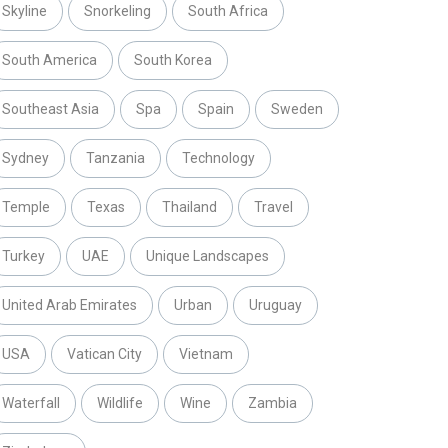
Skyline
Snorkeling
South Africa
South America
South Korea
Southeast Asia
Spa
Spain
Sweden
Sydney
Tanzania
Technology
Temple
Texas
Thailand
Travel
Turkey
UAE
Unique Landscapes
United Arab Emirates
Urban
Uruguay
USA
Vatican City
Vietnam
Waterfall
Wildlife
Wine
Zambia