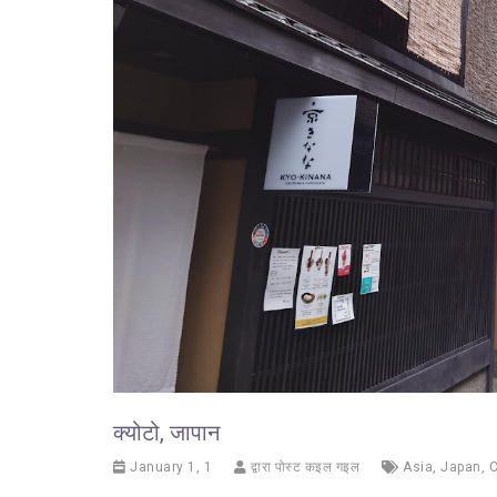
क्योटो, जापान
January 1, 1
द्वारा पोस्ट कइल गइल
Asia
,
Japan
,
C