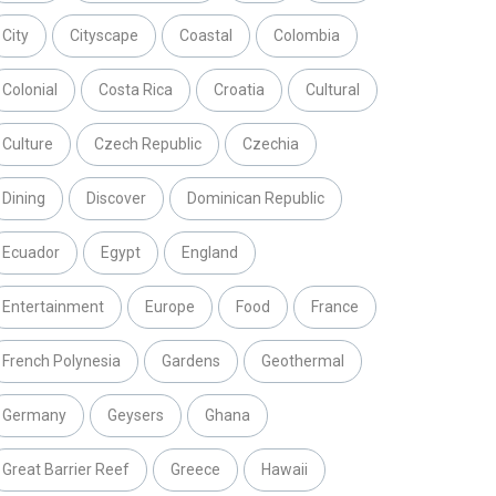
City
Cityscape
Coastal
Colombia
Colonial
Costa Rica
Croatia
Cultural
Culture
Czech Republic
Czechia
Dining
Discover
Dominican Republic
Ecuador
Egypt
England
Entertainment
Europe
Food
France
French Polynesia
Gardens
Geothermal
Germany
Geysers
Ghana
Great Barrier Reef
Greece
Hawaii