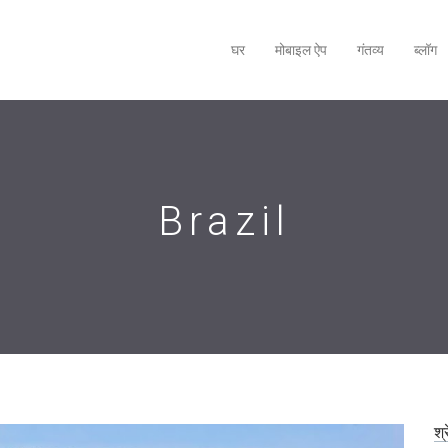
घर
मोबाइल ऐप
गंतव्य
ब्लॉग
Brazil
श्