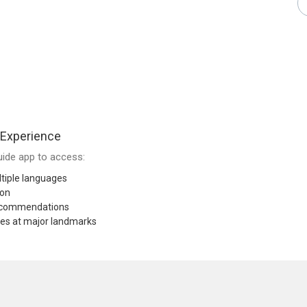
 Experience
ide app to access:
tiple languages
ion
recommendations
res at major landmarks