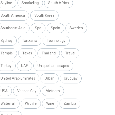
Skyline
Snorkeling
South Africa
South America
South Korea
Southeast Asia
Spa
Spain
Sweden
Sydney
Tanzania
Technology
Temple
Texas
Thailand
Travel
Turkey
UAE
Unique Landscapes
United Arab Emirates
Urban
Uruguay
USA
Vatican City
Vietnam
Waterfall
Wildlife
Wine
Zambia