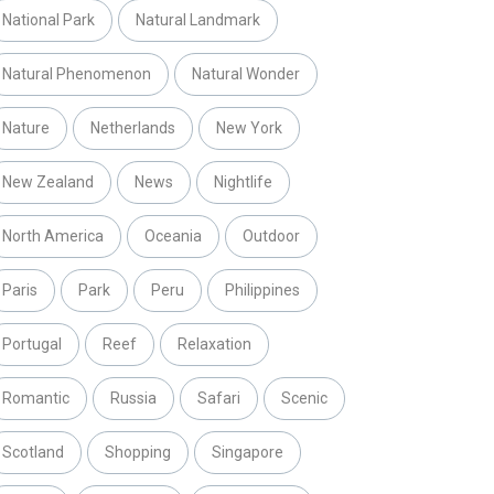
National Park
Natural Landmark
Natural Phenomenon
Natural Wonder
Nature
Netherlands
New York
New Zealand
News
Nightlife
North America
Oceania
Outdoor
Paris
Park
Peru
Philippines
Portugal
Reef
Relaxation
Romantic
Russia
Safari
Scenic
Scotland
Shopping
Singapore