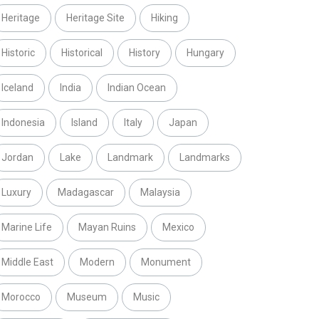
Heritage
Heritage Site
Hiking
Historic
Historical
History
Hungary
Iceland
India
Indian Ocean
Indonesia
Island
Italy
Japan
Jordan
Lake
Landmark
Landmarks
Luxury
Madagascar
Malaysia
Marine Life
Mayan Ruins
Mexico
Middle East
Modern
Monument
Morocco
Museum
Music