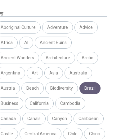
ग्स
Aboriginal Culture
Adventure
Advice
Africa
AI
Ancient Ruins
Ancient Wonders
Architecture
Arctic
Argentina
Art
Asia
Australia
Austria
Beach
Biodiversity
Brazil
Business
California
Cambodia
Canada
Canals
Canyon
Caribbean
Castle
Central America
Chile
China