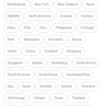
Netherlands
New York
New Zealand
News
Nightlife
North America
Oceania
Outdoor
Paris
Park
Peru
Philippines
Portugal
Reef
Relaxation
Romantic
Russia
Safari
Scenic
Scotland
Shopping
Singapore
Skyline
Snorkeling
South Africa
South America
South Korea
Southeast Asia
Spa
Spain
Sweden
Sydney
Tanzania
Technology
Temple
Texas
Thailand