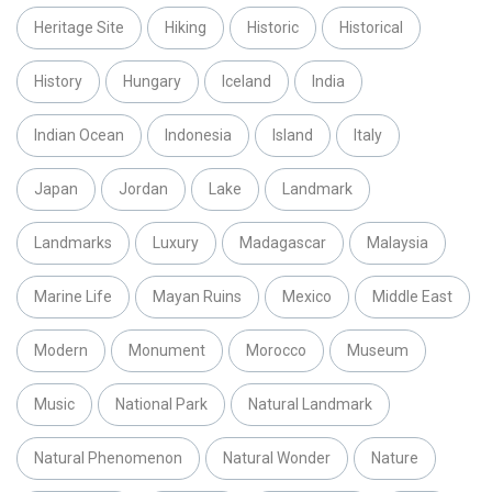
Heritage Site
Hiking
Historic
Historical
History
Hungary
Iceland
India
Indian Ocean
Indonesia
Island
Italy
Japan
Jordan
Lake
Landmark
Landmarks
Luxury
Madagascar
Malaysia
Marine Life
Mayan Ruins
Mexico
Middle East
Modern
Monument
Morocco
Museum
Music
National Park
Natural Landmark
Natural Phenomenon
Natural Wonder
Nature