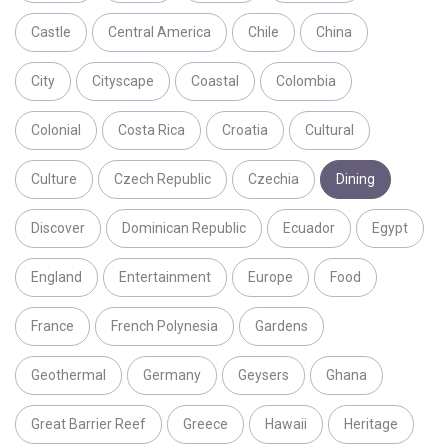
Castle
Central America
Chile
China
City
Cityscape
Coastal
Colombia
Colonial
Costa Rica
Croatia
Cultural
Culture
Czech Republic
Czechia
Dining
Discover
Dominican Republic
Ecuador
Egypt
England
Entertainment
Europe
Food
France
French Polynesia
Gardens
Geothermal
Germany
Geysers
Ghana
Great Barrier Reef
Greece
Hawaii
Heritage