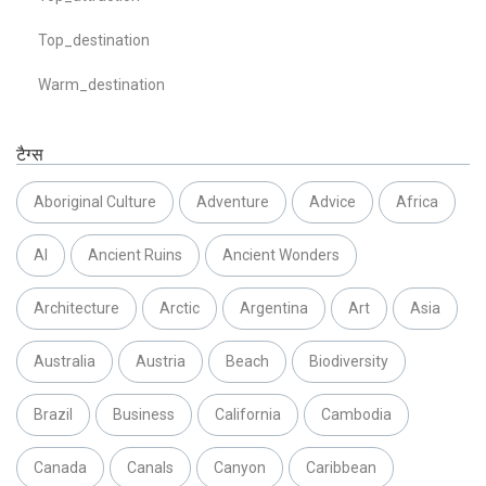
Top_destination
Warm_destination
टैग्स
Aboriginal Culture
Adventure
Advice
Africa
AI
Ancient Ruins
Ancient Wonders
Architecture
Arctic
Argentina
Art
Asia
Australia
Austria
Beach
Biodiversity
Brazil
Business
California
Cambodia
Canada
Canals
Canyon
Caribbean