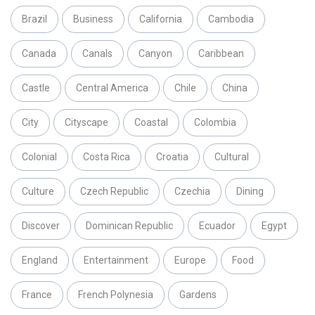
Brazil
Business
California
Cambodia
Canada
Canals
Canyon
Caribbean
Castle
Central America
Chile
China
City
Cityscape
Coastal
Colombia
Colonial
Costa Rica
Croatia
Cultural
Culture
Czech Republic
Czechia
Dining
Discover
Dominican Republic
Ecuador
Egypt
England
Entertainment
Europe
Food
France
French Polynesia
Gardens