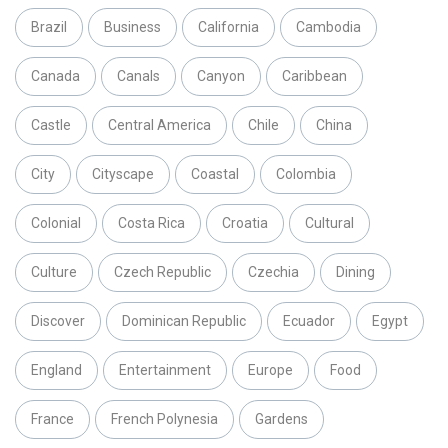
Brazil
Business
California
Cambodia
Canada
Canals
Canyon
Caribbean
Castle
Central America
Chile
China
City
Cityscape
Coastal
Colombia
Colonial
Costa Rica
Croatia
Cultural
Culture
Czech Republic
Czechia
Dining
Discover
Dominican Republic
Ecuador
Egypt
England
Entertainment
Europe
Food
France
French Polynesia
Gardens