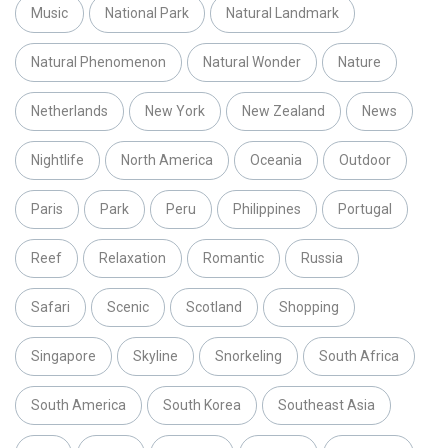
Music
National Park
Natural Landmark
Natural Phenomenon
Natural Wonder
Nature
Netherlands
New York
New Zealand
News
Nightlife
North America
Oceania
Outdoor
Paris
Park
Peru
Philippines
Portugal
Reef
Relaxation
Romantic
Russia
Safari
Scenic
Scotland
Shopping
Singapore
Skyline
Snorkeling
South Africa
South America
South Korea
Southeast Asia