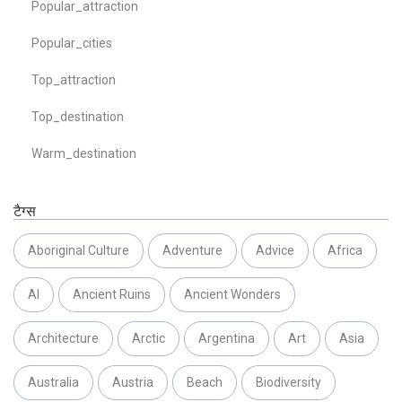
Popular_attraction
Popular_cities
Top_attraction
Top_destination
Warm_destination
टैग्स
Aboriginal Culture
Adventure
Advice
Africa
AI
Ancient Ruins
Ancient Wonders
Architecture
Arctic
Argentina
Art
Asia
Australia
Austria
Beach
Biodiversity