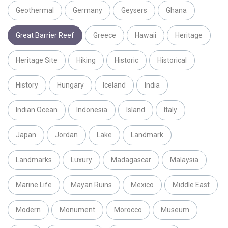
Geothermal
Germany
Geysers
Ghana
Great Barrier Reef
Greece
Hawaii
Heritage
Heritage Site
Hiking
Historic
Historical
History
Hungary
Iceland
India
Indian Ocean
Indonesia
Island
Italy
Japan
Jordan
Lake
Landmark
Landmarks
Luxury
Madagascar
Malaysia
Marine Life
Mayan Ruins
Mexico
Middle East
Modern
Monument
Morocco
Museum