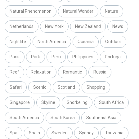
Natural Phenomenon
Natural Wonder
Nature
Netherlands
New York
New Zealand
News
Nightlife
North America
Oceania
Outdoor
Paris
Park
Peru
Philippines
Portugal
Reef
Relaxation
Romantic
Russia
Safari
Scenic
Scotland
Shopping
Singapore
Skyline
Snorkeling
South Africa
South America
South Korea
Southeast Asia
Spa
Spain
Sweden
Sydney
Tanzania