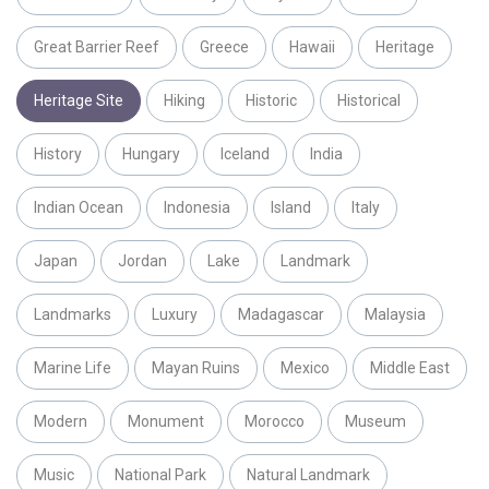
Great Barrier Reef
Greece
Hawaii
Heritage
Heritage Site
Hiking
Historic
Historical
History
Hungary
Iceland
India
Indian Ocean
Indonesia
Island
Italy
Japan
Jordan
Lake
Landmark
Landmarks
Luxury
Madagascar
Malaysia
Marine Life
Mayan Ruins
Mexico
Middle East
Modern
Monument
Morocco
Museum
Music
National Park
Natural Landmark