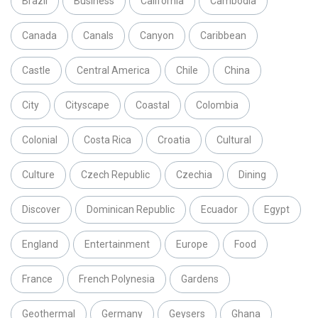
Brazil
Business
California
Cambodia
Canada
Canals
Canyon
Caribbean
Castle
Central America
Chile
China
City
Cityscape
Coastal
Colombia
Colonial
Costa Rica
Croatia
Cultural
Culture
Czech Republic
Czechia
Dining
Discover
Dominican Republic
Ecuador
Egypt
England
Entertainment
Europe
Food
France
French Polynesia
Gardens
Geothermal
Germany
Geysers
Ghana