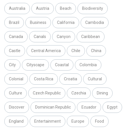
Australia
Austria
Beach
Biodiversity
Brazil
Business
California
Cambodia
Canada
Canals
Canyon
Caribbean
Castle
Central America
Chile
China
City
Cityscape
Coastal
Colombia
Colonial
Costa Rica
Croatia
Cultural
Culture
Czech Republic
Czechia
Dining
Discover
Dominican Republic
Ecuador
Egypt
England
Entertainment
Europe
Food