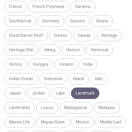
France
French Polynesia
Gardens
Geothermal
Germany
Geysers
Ghana
Great Barrier Reef
Greece
Hawaii
Heritage
Heritage Site
Hiking
Historic
Historical
History
Hungary
Iceland
India
Indian Ocean
Indonesia
Island
Italy
Japan
Jordan
Lake
Landmark
Landmarks
Luxury
Madagascar
Malaysia
Marine Life
Mayan Ruins
Mexico
Middle East