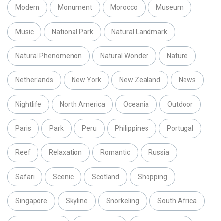
Modern
Monument
Morocco
Museum
Music
National Park
Natural Landmark
Natural Phenomenon
Natural Wonder
Nature
Netherlands
New York
New Zealand
News
Nightlife
North America
Oceania
Outdoor
Paris
Park
Peru
Philippines
Portugal
Reef
Relaxation
Romantic
Russia
Safari
Scenic
Scotland
Shopping
Singapore
Skyline
Snorkeling
South Africa