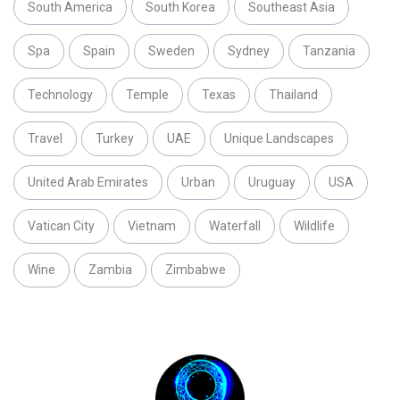
South America
South Korea
Southeast Asia
Spa
Spain
Sweden
Sydney
Tanzania
Technology
Temple
Texas
Thailand
Travel
Turkey
UAE
Unique Landscapes
United Arab Emirates
Urban
Uruguay
USA
Vatican City
Vietnam
Waterfall
Wildlife
Wine
Zambia
Zimbabwe