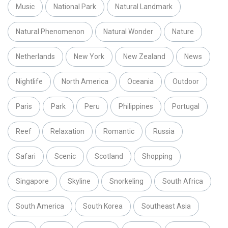
Music
National Park
Natural Landmark
Natural Phenomenon
Natural Wonder
Nature
Netherlands
New York
New Zealand
News
Nightlife
North America
Oceania
Outdoor
Paris
Park
Peru
Philippines
Portugal
Reef
Relaxation
Romantic
Russia
Safari
Scenic
Scotland
Shopping
Singapore
Skyline
Snorkeling
South Africa
South America
South Korea
Southeast Asia