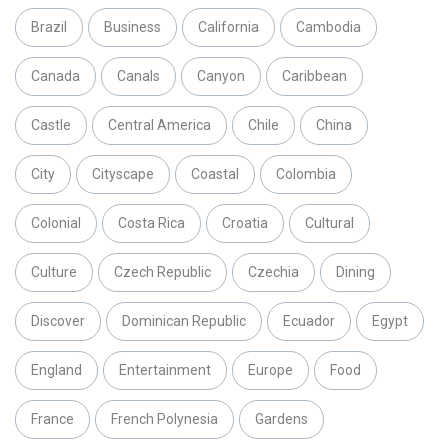
Brazil
Business
California
Cambodia
Canada
Canals
Canyon
Caribbean
Castle
Central America
Chile
China
City
Cityscape
Coastal
Colombia
Colonial
Costa Rica
Croatia
Cultural
Culture
Czech Republic
Czechia
Dining
Discover
Dominican Republic
Ecuador
Egypt
England
Entertainment
Europe
Food
France
French Polynesia
Gardens