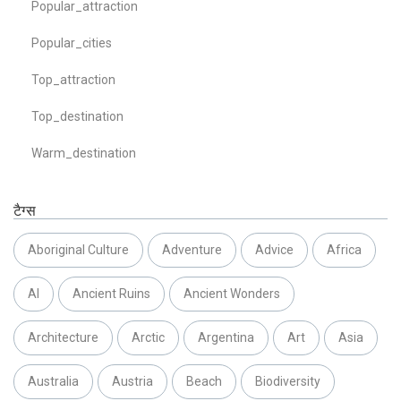
Popular_attraction
Popular_cities
Top_attraction
Top_destination
Warm_destination
टैग्स
Aboriginal Culture
Adventure
Advice
Africa
AI
Ancient Ruins
Ancient Wonders
Architecture
Arctic
Argentina
Art
Asia
Australia
Austria
Beach
Biodiversity