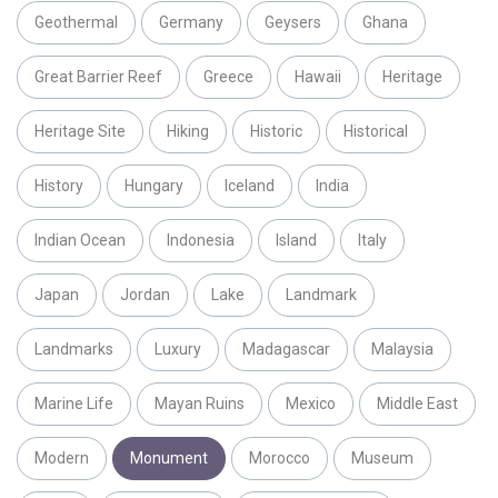
Geothermal
Germany
Geysers
Ghana
Great Barrier Reef
Greece
Hawaii
Heritage
Heritage Site
Hiking
Historic
Historical
History
Hungary
Iceland
India
Indian Ocean
Indonesia
Island
Italy
Japan
Jordan
Lake
Landmark
Landmarks
Luxury
Madagascar
Malaysia
Marine Life
Mayan Ruins
Mexico
Middle East
Modern
Monument
Morocco
Museum