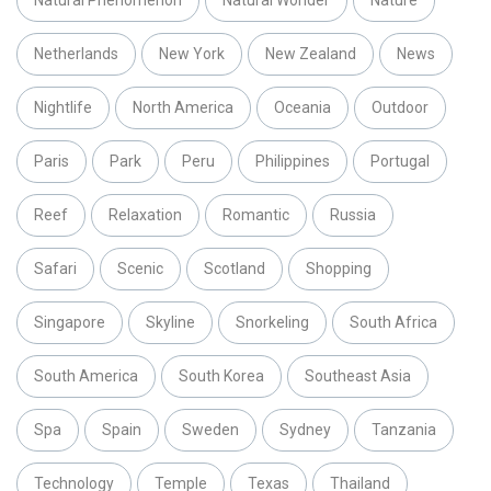
Netherlands
New York
New Zealand
News
Nightlife
North America
Oceania
Outdoor
Paris
Park
Peru
Philippines
Portugal
Reef
Relaxation
Romantic
Russia
Safari
Scenic
Scotland
Shopping
Singapore
Skyline
Snorkeling
South Africa
South America
South Korea
Southeast Asia
Spa
Spain
Sweden
Sydney
Tanzania
Technology
Temple
Texas
Thailand