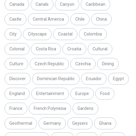
Canada
Canals
Canyon
Caribbean
Castle
Central America
Chile
China
City
Cityscape
Coastal
Colombia
Colonial
Costa Rica
Croatia
Cultural
Culture
Czech Republic
Czechia
Dining
Discover
Dominican Republic
Ecuador
Egypt
England
Entertainment
Europe
Food
France
French Polynesia
Gardens
Geothermal
Germany
Geysers
Ghana