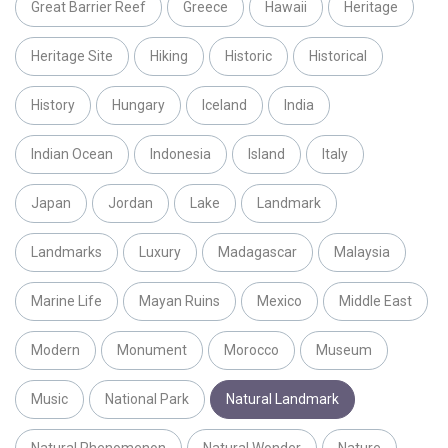
Great Barrier Reef
Greece
Hawaii
Heritage
Heritage Site
Hiking
Historic
Historical
History
Hungary
Iceland
India
Indian Ocean
Indonesia
Island
Italy
Japan
Jordan
Lake
Landmark
Landmarks
Luxury
Madagascar
Malaysia
Marine Life
Mayan Ruins
Mexico
Middle East
Modern
Monument
Morocco
Museum
Music
National Park
Natural Landmark
Natural Phenomenon
Natural Wonder
Nature