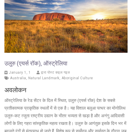
उलुरु (एयर्स रॉक), ऑस्ट्रेलिया
January 1, 1
द्वारा पोस्ट कइल गइल
Australia
,
Natural Landmark
,
Aboriginal Culture
अवलोकन
ऑस्ट्रेलिया के रेड सेंटर के दिल में स्थित, उलुरु (एयर्स रॉक) देश के सबसे
प्रतीकात्मक प्राकृतिक स्थलों में से एक है। यह विशाल बलुआ पत्थर का मोनोलिथ
उलुरु-कट त्जुता राष्ट्रीय उद्यान के भीतर भव्यता से खड़ा है और अनंगु आदिवासी
लोगों के लिए गहरा सांस्कृतिक महत्व रखता है। उलुरु के आगंतुक इसके दिन भर में
बदलते रंगों से मंत्रमुग्ध हो जाते हैं, विशेष रूप से सूर्योदय और सूर्यास्त के दौरान जब