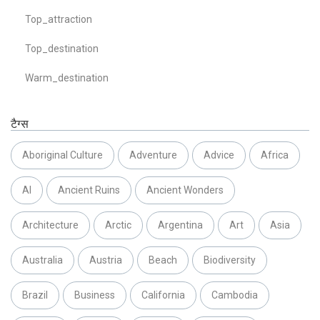
Top_attraction
Top_destination
Warm_destination
टैग्स
Aboriginal Culture
Adventure
Advice
Africa
AI
Ancient Ruins
Ancient Wonders
Architecture
Arctic
Argentina
Art
Asia
Australia
Austria
Beach
Biodiversity
Brazil
Business
California
Cambodia