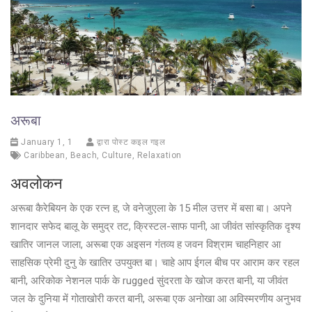
अरूबा
January 1, 1
द्वारा पोस्ट कइल गइल
Caribbean
,
Beach
,
Culture
,
Relaxation
अवलोकन
अरूबा कैरेबियन के एक रत्न ह, जे वनेजुएला के 15 मील उत्तर में बसा बा। अपने
शानदार सफेद बालू के समुद्र तट, क्रिस्टल-साफ पानी, आ जीवंत सांस्कृतिक दृश्य
खातिर जानल जाला, अरूबा एक अइसन गंतव्य ह जवन विश्राम चाहनिहार आ
साहसिक प्रेमी दुनु के खातिर उपयुक्त बा। चाहे आप ईगल बीच पर आराम कर रहल
बानी, अरिकोक नेशनल पार्क के rugged सुंदरता के खोज करत बानी, या जीवंत
जल के दुनिया में गोताखोरी करत बानी, अरूबा एक अनोखा आ अविस्मरणीय अनुभव