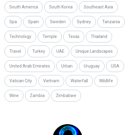
South America
South Korea
Southeast Asia
Spa
Spain
Sweden
Sydney
Tanzania
Technology
Temple
Texas
Thailand
Travel
Turkey
UAE
Unique Landscapes
United Arab Emirates
Urban
Uruguay
USA
Vatican City
Vietnam
Waterfall
Wildlife
Wine
Zambia
Zimbabwe