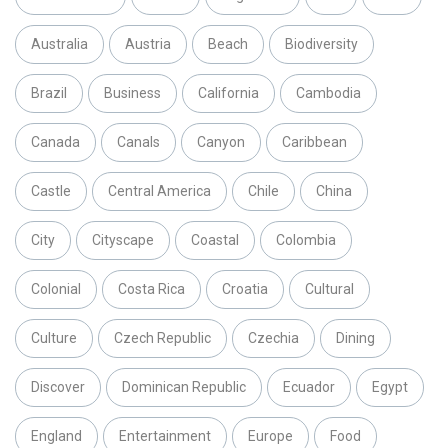
Australia
Austria
Beach
Biodiversity
Brazil
Business
California
Cambodia
Canada
Canals
Canyon
Caribbean
Castle
Central America
Chile
China
City
Cityscape
Coastal
Colombia
Colonial
Costa Rica
Croatia
Cultural
Culture
Czech Republic
Czechia
Dining
Discover
Dominican Republic
Ecuador
Egypt
England
Entertainment
Europe
Food