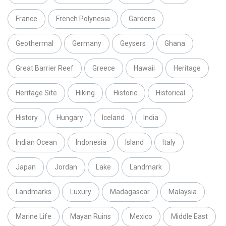
France
French Polynesia
Gardens
Geothermal
Germany
Geysers
Ghana
Great Barrier Reef
Greece
Hawaii
Heritage
Heritage Site
Hiking
Historic
Historical
History
Hungary
Iceland
India
Indian Ocean
Indonesia
Island
Italy
Japan
Jordan
Lake
Landmark
Landmarks
Luxury
Madagascar
Malaysia
Marine Life
Mayan Ruins
Mexico
Middle East