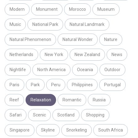
Modern
Monument
Morocco
Museum
Music
National Park
Natural Landmark
Natural Phenomenon
Natural Wonder
Nature
Netherlands
New York
New Zealand
News
Nightlife
North America
Oceania
Outdoor
Paris
Park
Peru
Philippines
Portugal
Reef
Relaxation
Romantic
Russia
Safari
Scenic
Scotland
Shopping
Singapore
Skyline
Snorkeling
South Africa