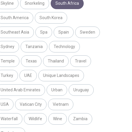
Skyline
Snorkeling
South Africa
South America
South Korea
Southeast Asia
Spa
Spain
Sweden
Sydney
Tanzania
Technology
Temple
Texas
Thailand
Travel
Turkey
UAE
Unique Landscapes
United Arab Emirates
Urban
Uruguay
USA
Vatican City
Vietnam
Waterfall
Wildlife
Wine
Zambia