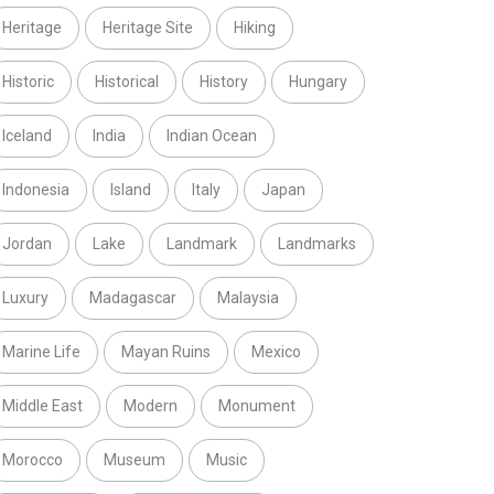
Heritage
Heritage Site
Hiking
Historic
Historical
History
Hungary
Iceland
India
Indian Ocean
Indonesia
Island
Italy
Japan
Jordan
Lake
Landmark
Landmarks
Luxury
Madagascar
Malaysia
Marine Life
Mayan Ruins
Mexico
Middle East
Modern
Monument
Morocco
Museum
Music