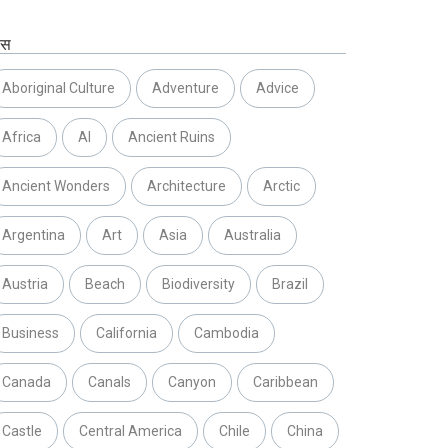
ग्स
Aboriginal Culture
Adventure
Advice
Africa
AI
Ancient Ruins
Ancient Wonders
Architecture
Arctic
Argentina
Art
Asia
Australia
Austria
Beach
Biodiversity
Brazil
Business
California
Cambodia
Canada
Canals
Canyon
Caribbean
Castle
Central America
Chile
China