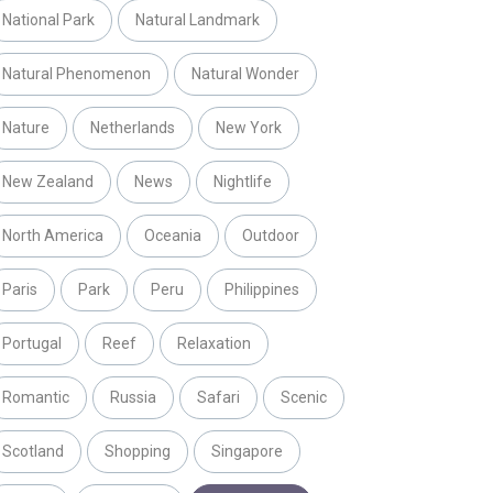
National Park
Natural Landmark
Natural Phenomenon
Natural Wonder
Nature
Netherlands
New York
New Zealand
News
Nightlife
North America
Oceania
Outdoor
Paris
Park
Peru
Philippines
Portugal
Reef
Relaxation
Romantic
Russia
Safari
Scenic
Scotland
Shopping
Singapore