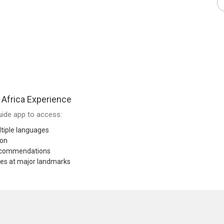
Africa Experience
ide app to access:
tiple languages
ion
recommendations
res at major landmarks