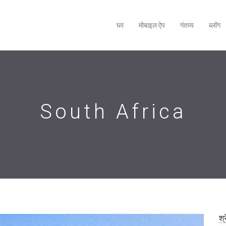
घर
मोबाइल ऐप
गंतव्य
ब्लॉग
South Africa
श्