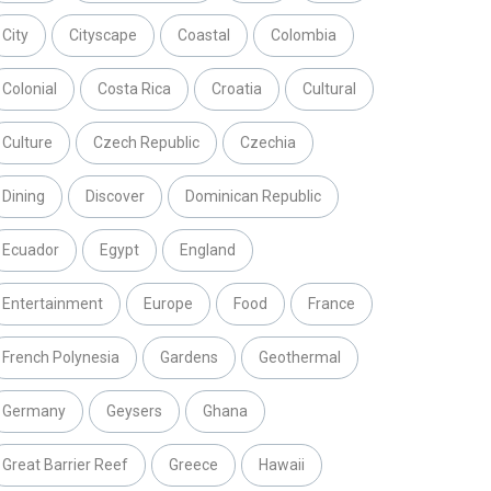
City
Cityscape
Coastal
Colombia
Colonial
Costa Rica
Croatia
Cultural
Culture
Czech Republic
Czechia
Dining
Discover
Dominican Republic
Ecuador
Egypt
England
Entertainment
Europe
Food
France
French Polynesia
Gardens
Geothermal
Germany
Geysers
Ghana
Great Barrier Reef
Greece
Hawaii