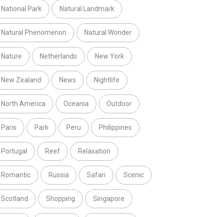
National Park
Natural Landmark
Natural Phenomenon
Natural Wonder
Nature
Netherlands
New York
New Zealand
News
Nightlife
North America
Oceania
Outdoor
Paris
Park
Peru
Philippines
Portugal
Reef
Relaxation
Romantic
Russia
Safari
Scenic
Scotland
Shopping
Singapore