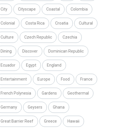
City
Cityscape
Coastal
Colombia
Colonial
Costa Rica
Croatia
Cultural
Culture
Czech Republic
Czechia
Dining
Discover
Dominican Republic
Ecuador
Egypt
England
Entertainment
Europe
Food
France
French Polynesia
Gardens
Geothermal
Germany
Geysers
Ghana
Great Barrier Reef
Greece
Hawaii