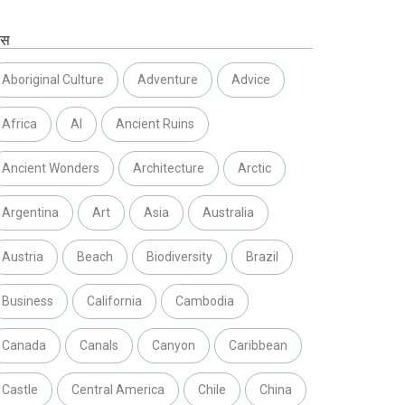
ग्स
Aboriginal Culture
Adventure
Advice
Africa
AI
Ancient Ruins
Ancient Wonders
Architecture
Arctic
Argentina
Art
Asia
Australia
Austria
Beach
Biodiversity
Brazil
Business
California
Cambodia
Canada
Canals
Canyon
Caribbean
Castle
Central America
Chile
China