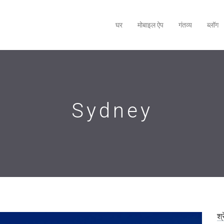
घर
मोबाइल ऐप
गंतव्य
ब्लॉग
Sydney
श्