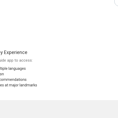
y Experience
ide app to access:
tiple languages
ion
recommendations
res at major landmarks