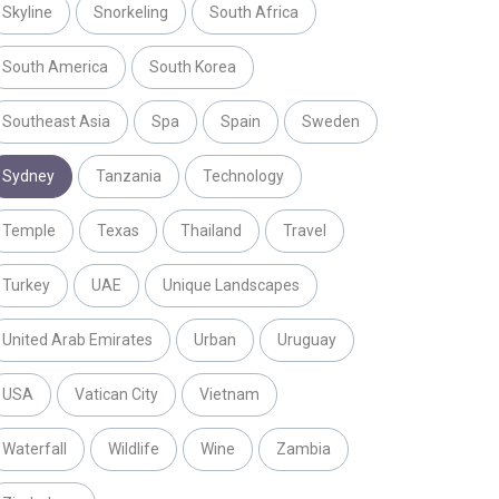
Skyline
Snorkeling
South Africa
South America
South Korea
Southeast Asia
Spa
Spain
Sweden
Sydney
Tanzania
Technology
Temple
Texas
Thailand
Travel
Turkey
UAE
Unique Landscapes
United Arab Emirates
Urban
Uruguay
USA
Vatican City
Vietnam
Waterfall
Wildlife
Wine
Zambia