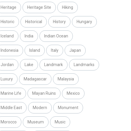
Heritage
Heritage Site
Hiking
Historic
Historical
History
Hungary
Iceland
India
Indian Ocean
Indonesia
Island
Italy
Japan
Jordan
Lake
Landmark
Landmarks
Luxury
Madagascar
Malaysia
Marine Life
Mayan Ruins
Mexico
Middle East
Modern
Monument
Morocco
Museum
Music