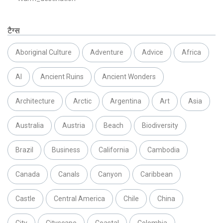
टैग्स
Aboriginal Culture
Adventure
Advice
Africa
AI
Ancient Ruins
Ancient Wonders
Architecture
Arctic
Argentina
Art
Asia
Australia
Austria
Beach
Biodiversity
Brazil
Business
California
Cambodia
Canada
Canals
Canyon
Caribbean
Castle
Central America
Chile
China