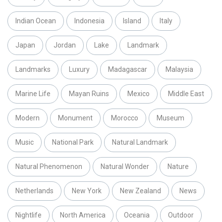
Indian Ocean
Indonesia
Island
Italy
Japan
Jordan
Lake
Landmark
Landmarks
Luxury
Madagascar
Malaysia
Marine Life
Mayan Ruins
Mexico
Middle East
Modern
Monument
Morocco
Museum
Music
National Park
Natural Landmark
Natural Phenomenon
Natural Wonder
Nature
Netherlands
New York
New Zealand
News
Nightlife
North America
Oceania
Outdoor