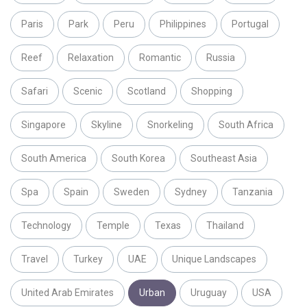
Paris
Park
Peru
Philippines
Portugal
Reef
Relaxation
Romantic
Russia
Safari
Scenic
Scotland
Shopping
Singapore
Skyline
Snorkeling
South Africa
South America
South Korea
Southeast Asia
Spa
Spain
Sweden
Sydney
Tanzania
Technology
Temple
Texas
Thailand
Travel
Turkey
UAE
Unique Landscapes
United Arab Emirates
Urban
Uruguay
USA