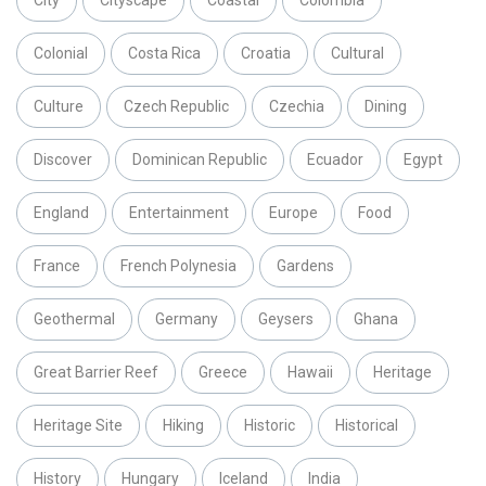
City
Cityscape
Coastal
Colombia
Colonial
Costa Rica
Croatia
Cultural
Culture
Czech Republic
Czechia
Dining
Discover
Dominican Republic
Ecuador
Egypt
England
Entertainment
Europe
Food
France
French Polynesia
Gardens
Geothermal
Germany
Geysers
Ghana
Great Barrier Reef
Greece
Hawaii
Heritage
Heritage Site
Hiking
Historic
Historical
History
Hungary
Iceland
India