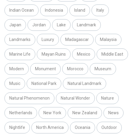
Indian Ocean
Indonesia
Island
Italy
Japan
Jordan
Lake
Landmark
Landmarks
Luxury
Madagascar
Malaysia
Marine Life
Mayan Ruins
Mexico
Middle East
Modern
Monument
Morocco
Museum
Music
National Park
Natural Landmark
Natural Phenomenon
Natural Wonder
Nature
Netherlands
New York
New Zealand
News
Nightlife
North America
Oceania
Outdoor