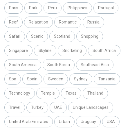
Paris
Park
Peru
Philippines
Portugal
Reef
Relaxation
Romantic
Russia
Safari
Scenic
Scotland
Shopping
Singapore
Skyline
Snorkeling
South Africa
South America
South Korea
Southeast Asia
Spa
Spain
Sweden
Sydney
Tanzania
Technology
Temple
Texas
Thailand
Travel
Turkey
UAE
Unique Landscapes
United Arab Emirates
Urban
Uruguay
USA