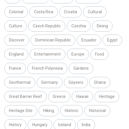
Colonial
Costa Rica
Croatia
Cultural
Culture
Czech Republic
Czechia
Dining
Discover
Dominican Republic
Ecuador
Egypt
England
Entertainment
Europe
Food
France
French Polynesia
Gardens
Geothermal
Germany
Geysers
Ghana
Great Barrier Reef
Greece
Hawaii
Heritage
Heritage Site
Hiking
Historic
Historical
History
Hungary
Iceland
India