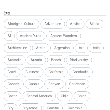
टैग्स
Aboriginal Culture
Adventure
Advice
Africa
AI
Ancient Ruins
Ancient Wonders
Architecture
Arctic
Argentina
Art
Asia
Australia
Austria
Beach
Biodiversity
Brazil
Business
California
Cambodia
Canada
Canals
Canyon
Caribbean
Castle
Central America
Chile
China
City
Cityscape
Coastal
Colombia