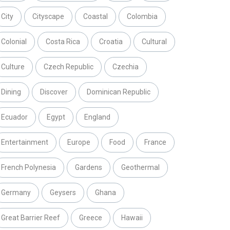
City
Cityscape
Coastal
Colombia
Colonial
Costa Rica
Croatia
Cultural
Culture
Czech Republic
Czechia
Dining
Discover
Dominican Republic
Ecuador
Egypt
England
Entertainment
Europe
Food
France
French Polynesia
Gardens
Geothermal
Germany
Geysers
Ghana
Great Barrier Reef
Greece
Hawaii