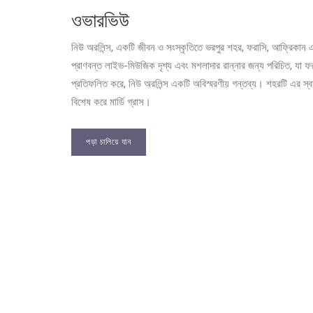
ওভারভিউ
নিউ অরলিন্স, একটি জীবন ও সংস্কৃতিতে ভরপুর শহর, ফরাসি, আফ্রিকান এ
প্রাণবন্ত লাইভ-মিউজিক দৃশ্য এবং মশলাদার রান্নার জন্য পরিচিত, যা 
প্রতিফলিত করে, নিউ অরলিন্স একটি অবিস্মরণীয় গন্তব্য। শহরটি এর স্বত
বিশেষ করে মার্ডি গ্রাস।
পড়া চালিয়ে যান