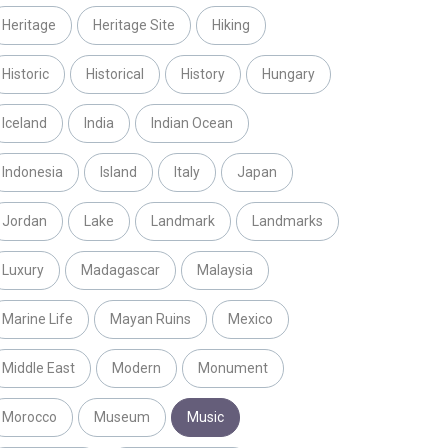
Heritage
Heritage Site
Hiking
Historic
Historical
History
Hungary
Iceland
India
Indian Ocean
Indonesia
Island
Italy
Japan
Jordan
Lake
Landmark
Landmarks
Luxury
Madagascar
Malaysia
Marine Life
Mayan Ruins
Mexico
Middle East
Modern
Monument
Morocco
Museum
Music