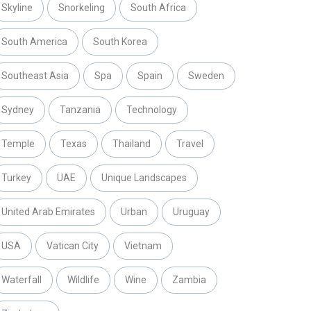
Skyline
Snorkeling
South Africa
South America
South Korea
Southeast Asia
Spa
Spain
Sweden
Sydney
Tanzania
Technology
Temple
Texas
Thailand
Travel
Turkey
UAE
Unique Landscapes
United Arab Emirates
Urban
Uruguay
USA
Vatican City
Vietnam
Waterfall
Wildlife
Wine
Zambia