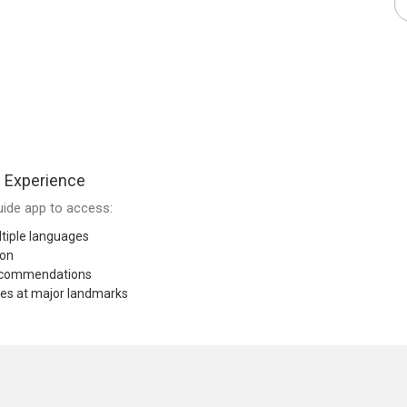
 Experience
ide app to access:
tiple languages
ion
recommendations
res at major landmarks