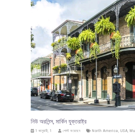
নিউ অরলিন্স, মার্কিন যুক্তরাষ্ট্র
1 জানুয়ারী, 1
পোস্ট করেছেন
North America
,
USA
,
Mu