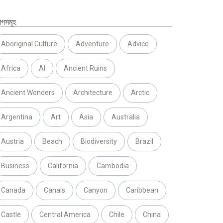
যাগসমূহ
Aboriginal Culture
Adventure
Advice
Africa
AI
Ancient Ruins
Ancient Wonders
Architecture
Arctic
Argentina
Art
Asia
Australia
Austria
Beach
Biodiversity
Brazil
Business
California
Cambodia
Canada
Canals
Canyon
Caribbean
Castle
Central America
Chile
China