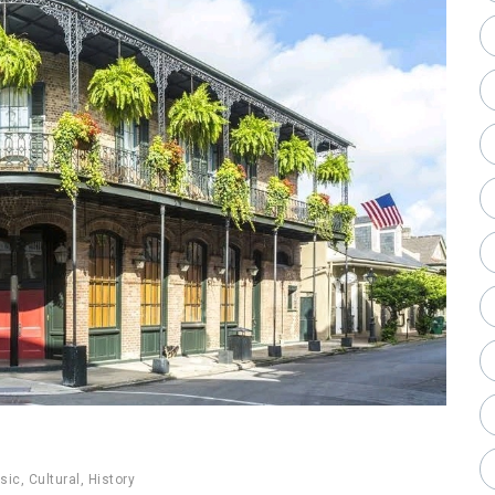
sic
,
Cultural
,
History