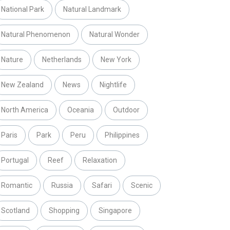
National Park
Natural Landmark
Natural Phenomenon
Natural Wonder
Nature
Netherlands
New York
New Zealand
News
Nightlife
North America
Oceania
Outdoor
Paris
Park
Peru
Philippines
Portugal
Reef
Relaxation
Romantic
Russia
Safari
Scenic
Scotland
Shopping
Singapore