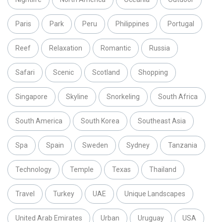
Paris
Park
Peru
Philippines
Portugal
Reef
Relaxation
Romantic
Russia
Safari
Scenic
Scotland
Shopping
Singapore
Skyline
Snorkeling
South Africa
South America
South Korea
Southeast Asia
Spa
Spain
Sweden
Sydney
Tanzania
Technology
Temple
Texas
Thailand
Travel
Turkey
UAE
Unique Landscapes
United Arab Emirates
Urban
Uruguay
USA