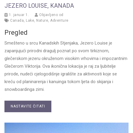
JEZERO LOUISE, KANADA
1. januar 1.
Objavljeno od
Canada
,
Lake
,
Nature
,
Adventure
Pregled
Smešteno u srcu Kanadskih Stjenjaka, Jezero Louise je
zapanjujući prirodni dragulj poznat po svom tirkiznom,
glečerskom jezeru okruženom visokim vrhovima i impozantnim
Glečerom Viktorija. Ova ikonična lokacija je raj za ljubitelje
prirode, nudeći cjelogodišnje igralište za aktivnosti koje se
kreću od planinarenja i kanuinga tokom ljeta do skijanja i
snowboardinga zimi.
NASTAVITE ČITATI