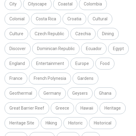
City
Cityscape
Coastal
Colombia
Colonial
Costa Rica
Croatia
Cultural
Culture
Czech Republic
Czechia
Dining
Discover
Dominican Republic
Ecuador
Egypt
England
Entertainment
Europe
Food
France
French Polynesia
Gardens
Geothermal
Germany
Geysers
Ghana
Great Barrier Reef
Greece
Hawaii
Heritage
Heritage Site
Hiking
Historic
Historical