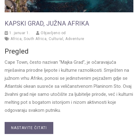
KAPSKI GRAD, JUŽNA AFRIKA
1. januar 1.
Objavljeno od
Africa
,
South Africa
,
Cultural
,
Adventure
Pregled
Cape Town, često nazivan “Majka Grad”, je očaravajuća
mješavina prirodne ljepote i kulturne raznolikosti. Smješten na
južnom vrhu Afrike, ponosi se jedinstvenim pejzažem gdje se
Atlantski okean susreće sa veličanstvenom Planinom Sto. Ovaj
živahni grad nije samo utočište za ljubitelje prirode, već i kulturni
melting pot s bogatom istorijom i nizom aktivnosti koje
odgovaraju svakom putniku.
NASTAVITE ČITATI