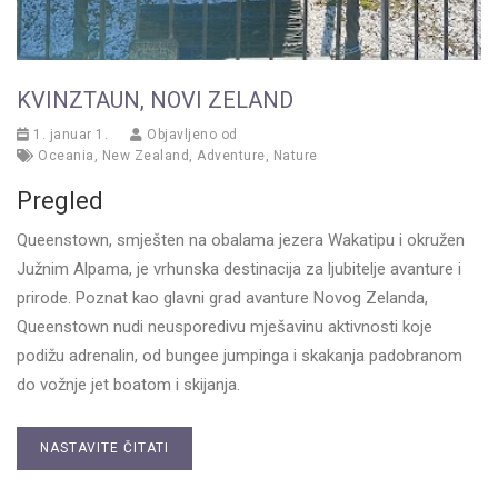
KVINZTAUN, NOVI ZELAND
1. januar 1.
Objavljeno od
Oceania
,
New Zealand
,
Adventure
,
Nature
Pregled
Queenstown, smješten na obalama jezera Wakatipu i okružen
Južnim Alpama, je vrhunska destinacija za ljubitelje avanture i
prirode. Poznat kao glavni grad avanture Novog Zelanda,
Queenstown nudi neusporedivu mješavinu aktivnosti koje
podižu adrenalin, od bungee jumpinga i skakanja padobranom
do vožnje jet boatom i skijanja.
NASTAVITE ČITATI