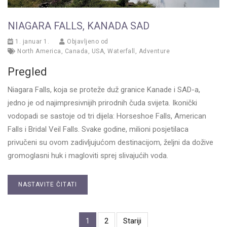
NIAGARA FALLS, KANADA SAD
1. januar 1.
Objavljeno od
North America
,
Canada
,
USA
,
Waterfall
,
Adventure
Pregled
Niagara Falls, koja se proteže duž granice Kanade i SAD-a,
jedno je od najimpresivnijih prirodnih čuda svijeta. Ikonički
vodopadi se sastoje od tri dijela: Horseshoe Falls, American
Falls i Bridal Veil Falls. Svake godine, milioni posjetilaca
privučeni su ovom zadivljujućom destinacijom, željni da dožive
gromoglasni huk i magloviti sprej slivajućih voda.
NASTAVITE ČITATI
1
2
Stariji