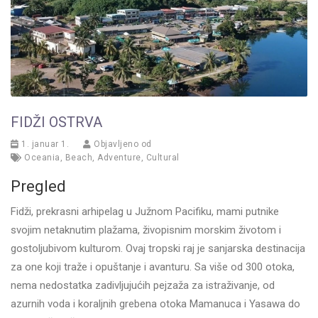
FIDŽI OSTRVA
1. januar 1.
Objavljeno od
Oceania
,
Beach
,
Adventure
,
Cultural
Pregled
Fidži, prekrasni arhipelag u Južnom Pacifiku, mami putnike
svojim netaknutim plažama, živopisnim morskim životom i
gostoljubivom kulturom. Ovaj tropski raj je sanjarska destinacija
za one koji traže i opuštanje i avanturu. Sa više od 300 otoka,
nema nedostatka zadivljujućih pejzaža za istraživanje, od
azurnih voda i koraljnih grebena otoka Mamanuca i Yasawa do