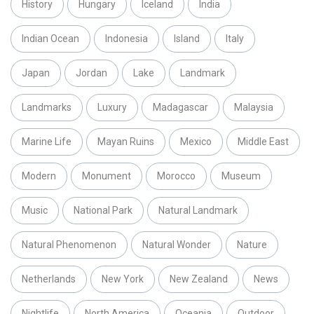
History
Hungary
Iceland
India
Indian Ocean
Indonesia
Island
Italy
Japan
Jordan
Lake
Landmark
Landmarks
Luxury
Madagascar
Malaysia
Marine Life
Mayan Ruins
Mexico
Middle East
Modern
Monument
Morocco
Museum
Music
National Park
Natural Landmark
Natural Phenomenon
Natural Wonder
Nature
Netherlands
New York
New Zealand
News
Nightlife
North America
Oceania
Outdoor