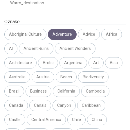
Warm_destination
Oznake
Aboriginal Culture
Adventure
Advice
Africa
AI
Ancient Ruins
Ancient Wonders
Architecture
Arctic
Argentina
Art
Asia
Australia
Austria
Beach
Biodiversity
Brazil
Business
California
Cambodia
Canada
Canals
Canyon
Caribbean
Castle
Central America
Chile
China