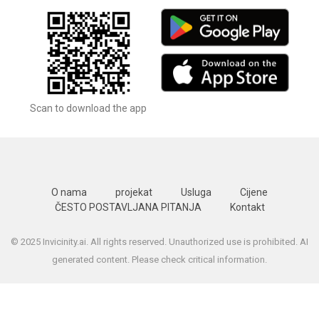
Scan to download the app
O nama
projekat
Usluga
Cijene
ČESTO POSTAVLJANA PITANJA
Kontakt
© 2025 Invicinity.ai. All rights reserved. Unauthorized use is prohibited. AI
generated content. Please check critical information.