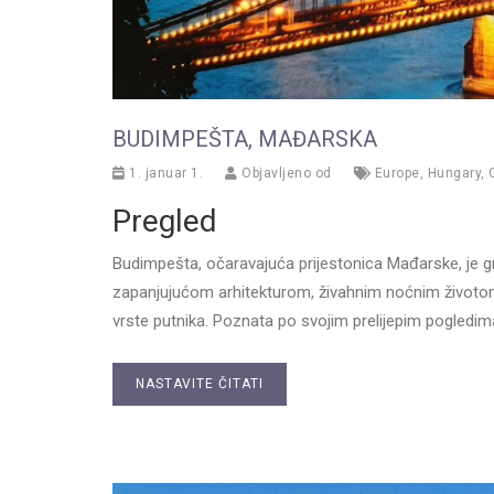
BUDIMPEŠTA, MAĐARSKA
1. januar 1.
Objavljeno od
Europe
,
Hungary
,
Pregled
Budimpešta, očaravajuća prijestonica Mađarske, je gr
zapanjujućom arhitekturom, živahnim noćnim životom 
vrste putnika. Poznata po svojim prelijepim pogledim
NASTAVITE ČITATI