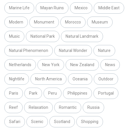
Marine Life
Mayan Ruins
Mexico
Middle East
Modern
Monument
Morocco
Museum
Music
National Park
Natural Landmark
Natural Phenomenon
Natural Wonder
Nature
Netherlands
New York
New Zealand
News
Nightlife
North America
Oceania
Outdoor
Paris
Park
Peru
Philippines
Portugal
Reef
Relaxation
Romantic
Russia
Safari
Scenic
Scotland
Shopping