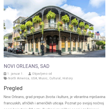
NOVI ORLEANS, SAD
1. januar 1.
Objavljeno od
North America
,
USA
,
Music
,
Cultural
,
History
Pregled
New Orleans, grad prepun života i kulture, je vibrantna mješavina
francuskih, afričkih i američkih uticaja. Poznat po svojoj noćnoj