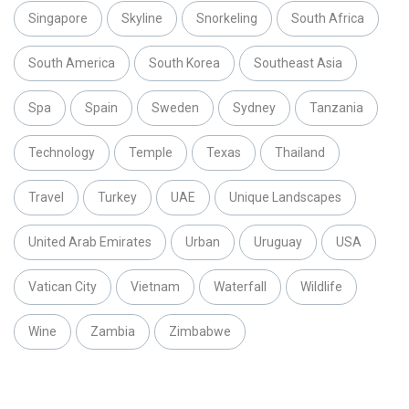
Singapore
Skyline
Snorkeling
South Africa
South America
South Korea
Southeast Asia
Spa
Spain
Sweden
Sydney
Tanzania
Technology
Temple
Texas
Thailand
Travel
Turkey
UAE
Unique Landscapes
United Arab Emirates
Urban
Uruguay
USA
Vatican City
Vietnam
Waterfall
Wildlife
Wine
Zambia
Zimbabwe