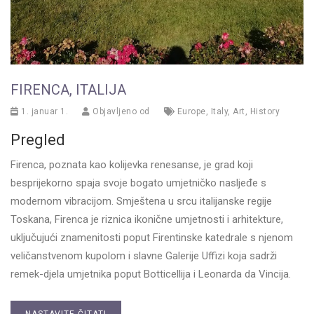
FIRENCA, ITALIJA
1. januar 1.
Objavljeno od
Europe
,
Italy
,
Art
,
History
Pregled
Firenca, poznata kao kolijevka renesanse, je grad koji
besprijekorno spaja svoje bogato umjetničko nasljeđe s
modernom vibracijom. Smještena u srcu italijanske regije
Toskana, Firenca je riznica ikonične umjetnosti i arhitekture,
uključujući znamenitosti poput Firentinske katedrale s njenom
veličanstvenom kupolom i slavne Galerije Uffizi koja sadrži
remek-djela umjetnika poput Botticellija i Leonarda da Vincija.