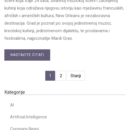
sceni koja traje 24 sata, živahnoj muzičkoj sceni i začinjenoj
kuhinji koja odražava njegovu istoriju kao mješavinu francuskih,
afričkih i američkih kultura, New Orleans je nezaboravna
destinacija. Grad je poznat po svojoj jedinstvenoj muzici,
kreolskoj kuhinji, jedinstvenom dijalektu, te proslavama i
festivalima, najpoznatije Mardi Gras.
NASTAVITE ČITATI
1
2
Stariji
Kategorije
AI
Artificial Intelligence
Company News