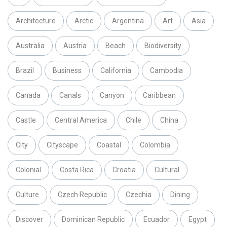
Architecture
Arctic
Argentina
Art
Asia
Australia
Austria
Beach
Biodiversity
Brazil
Business
California
Cambodia
Canada
Canals
Canyon
Caribbean
Castle
Central America
Chile
China
City
Cityscape
Coastal
Colombia
Colonial
Costa Rica
Croatia
Cultural
Culture
Czech Republic
Czechia
Dining
Discover
Dominican Republic
Ecuador
Egypt