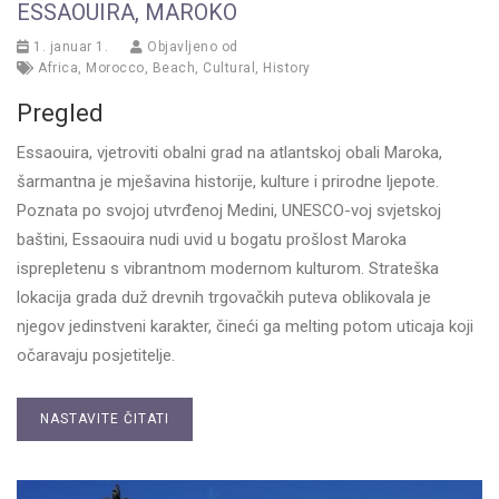
ESSAOUIRA, MAROKO
1. januar 1.
Objavljeno od
Africa
,
Morocco
,
Beach
,
Cultural
,
History
Pregled
Essaouira, vjetroviti obalni grad na atlantskoj obali Maroka,
šarmantna je mješavina historije, kulture i prirodne ljepote.
Poznata po svojoj utvrđenoj Medini, UNESCO-voj svjetskoj
baštini, Essaouira nudi uvid u bogatu prošlost Maroka
isprepletenu s vibrantnom modernom kulturom. Strateška
lokacija grada duž drevnih trgovačkih puteva oblikovala je
njegov jedinstveni karakter, čineći ga melting potom uticaja koji
očaravaju posjetitelje.
NASTAVITE ČITATI