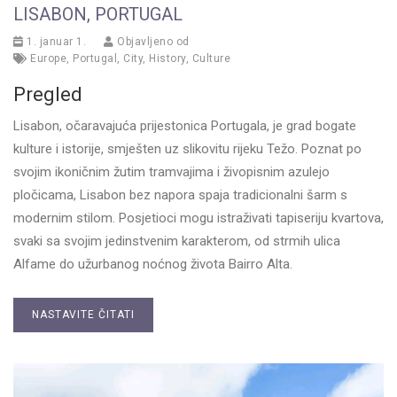
LISABON, PORTUGAL
1. januar 1.
Objavljeno od
Europe
,
Portugal
,
City
,
History
,
Culture
Pregled
Lisabon, očaravajuća prijestonica Portugala, je grad bogate
kulture i istorije, smješten uz slikovitu rijeku Težo. Poznat po
svojim ikoničnim žutim tramvajima i živopisnim azulejo
pločicama, Lisabon bez napora spaja tradicionalni šarm s
modernim stilom. Posjetioci mogu istraživati tapiseriju kvartova,
svaki sa svojim jedinstvenim karakterom, od strmih ulica
Alfame do užurbanog noćnog života Bairro Alta.
NASTAVITE ČITATI