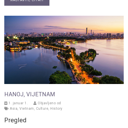
NASTAVITE ČITATI
HANOЈ, VIJETNAM
1. januar 1.
Objavljeno od
Asia
,
Vietnam
,
Culture
,
History
Pregled