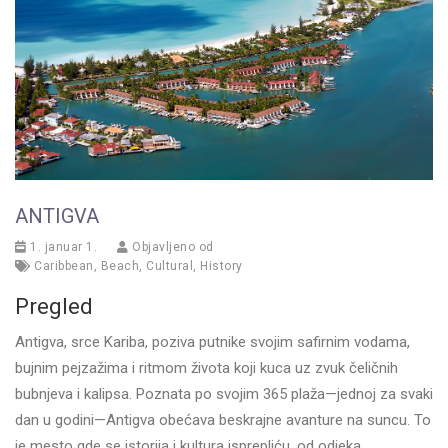
ANTIGVA
1. januar 1.
Objavljeno od
Caribbean
,
Beach
,
Cultural
,
History
Pregled
Antigva, srce Kariba, poziva putnike svojim safirnim vodama,
bujnim pejzažima i ritmom života koji kuca uz zvuk čeličnih
bubnjeva i kalipsa. Poznata po svojim 365 plaža—jednoj za svaki
dan u godini—Antigva obećava beskrajne avanture na suncu. To
je mesto gde se istorija i kultura isprepliću, od odjeka