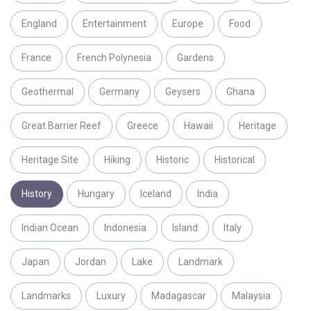
England
Entertainment
Europe
Food
France
French Polynesia
Gardens
Geothermal
Germany
Geysers
Ghana
Great Barrier Reef
Greece
Hawaii
Heritage
Heritage Site
Hiking
Historic
Historical
History
Hungary
Iceland
India
Indian Ocean
Indonesia
Island
Italy
Japan
Jordan
Lake
Landmark
Landmarks
Luxury
Madagascar
Malaysia