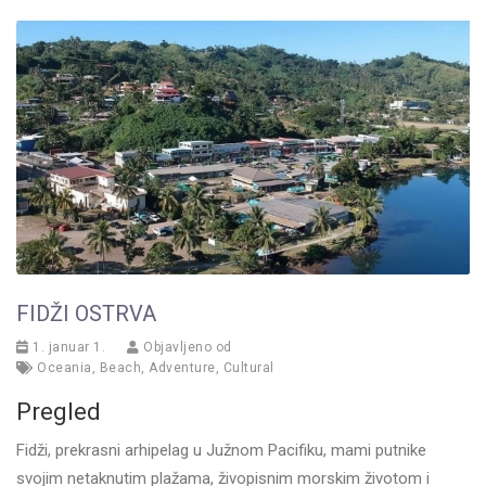
FIDŽI OSTRVA
1. januar 1.
Objavljeno od
Oceania
,
Beach
,
Adventure
,
Cultural
Pregled
Fidži, prekrasni arhipelag u Južnom Pacifiku, mami putnike
svojim netaknutim plažama, živopisnim morskim životom i