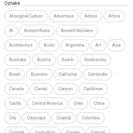
Oznake
Aboriginal Culture
Adventure
Advice
Africa
AI
Ancient Ruins
Ancient Wonders
Architecture
Arctic
Argentina
Art
Asia
Australia
Austria
Beach
Biodiversity
Brazil
Business
California
Cambodia
Canada
Canals
Canyon
Caribbean
Castle
Central America
Chile
China
City
Cityscape
Coastal
Colombia
Colonial
Costa Rica
Croatia
Cultural