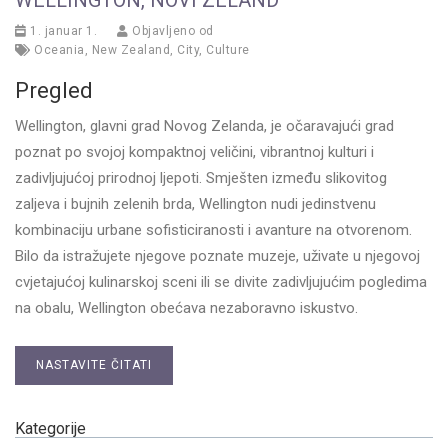
1. januar 1.
Objavljeno od
Oceania
,
New Zealand
,
City
,
Culture
Pregled
Wellington, glavni grad Novog Zelanda, je očaravajući grad
poznat po svojoj kompaktnoj veličini, vibrantnoj kulturi i
zadivljujućoj prirodnoj ljepoti. Smješten između slikovitog
zaljeva i bujnih zelenih brda, Wellington nudi jedinstvenu
kombinaciju urbane sofisticiranosti i avanture na otvorenom.
Bilo da istražujete njegove poznate muzeje, uživate u njegovoj
cvjetajućoj kulinarskoj sceni ili se divite zadivljujućim pogledima
na obalu, Wellington obećava nezaboravno iskustvo.
NASTAVITE ČITATI
Kategorije