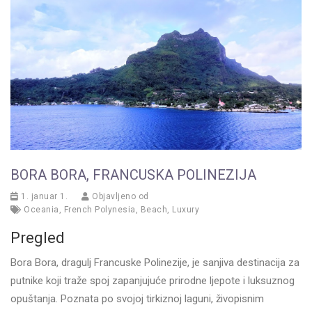
BORA BORA, FRANCUSKA POLINEZIJA
1. januar 1.
Objavljeno od
Oceania
,
French Polynesia
,
Beach
,
Luxury
Pregled
Bora Bora, dragulj Francuske Polinezije, je sanjiva destinacija za
putnike koji traže spoj zapanjujuće prirodne ljepote i luksuznog
opuštanja. Poznata po svojoj tirkiznoj laguni, živopisnim