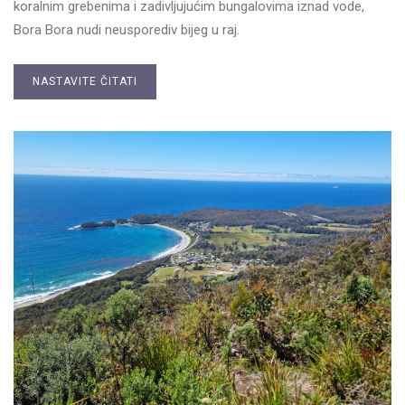
koralnim grebenima i zadivljujućim bungalovima iznad vode,
Bora Bora nudi neusporediv bijeg u raj.
NASTAVITE ČITATI