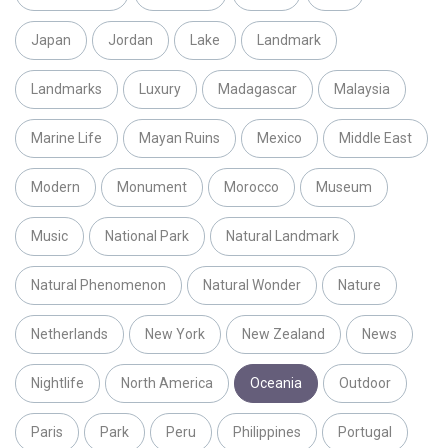
Japan
Jordan
Lake
Landmark
Landmarks
Luxury
Madagascar
Malaysia
Marine Life
Mayan Ruins
Mexico
Middle East
Modern
Monument
Morocco
Museum
Music
National Park
Natural Landmark
Natural Phenomenon
Natural Wonder
Nature
Netherlands
New York
New Zealand
News
Nightlife
North America
Oceania
Outdoor
Paris
Park
Peru
Philippines
Portugal