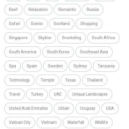
Reef
Relaxation
Romantic
Russia
Safari
Scenic
Scotland
Shopping
Singapore
Skyline
Snorkeling
South Africa
South America
South Korea
Southeast Asia
Spa
Spain
Sweden
Sydney
Tanzania
Technology
Temple
Texas
Thailand
Travel
Turkey
UAE
Unique Landscapes
United Arab Emirates
Urban
Uruguay
USA
Vatican City
Vietnam
Waterfall
Wildlife