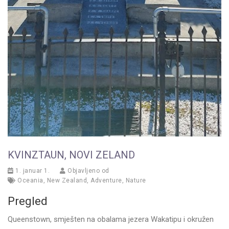
KVINZTAUN, NOVI ZELAND
1. januar 1.
Objavljeno od
Oceania
,
New Zealand
,
Adventure
,
Nature
Pregled
Queenstown, smješten na obalama jezera Wakatipu i okružen