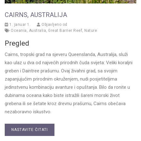
CAIRNS, AUSTRALIJA
1. januar 1.
Objavljeno od
Oceania
,
Australia
,
Great Barrier Reef
,
Nature
Pregled
Cairns, tropski grad na sjeveru Queenslanda, Australija, služi
kao ulaz u dva od najvećih prirodnih čuda svijeta: Veliki koraljni
greben i Daintree prašumu. Ovaj živahni grad, sa svojim
zapanjujućim prirodnim okruženjem, nudi posjetiteljima
jedinstvenu kombinaciju avanture i opuštanja. Bilo da ronite u
dubinama oceana kako biste istražili šareni morski život
grebena ili se šetate kroz drevnu prašumu, Cairns obećava
nezaboravno iskustvo.
NASTAVITE ČITATI