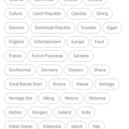
Culture
Czech Republic
Czechia
Dining
Discover
Dominican Republic
Ecuador
Egypt
England
Entertainment
Europe
Food
France
French Polynesia
Gardens
Geothermal
Germany
Geysers
Ghana
Great Barrier Reef
Greece
Hawaii
Heritage
Heritage Site
Hiking
Historic
Historical
History
Hungary
Iceland
India
Indian Ocean
Indonesia
Island
Italy