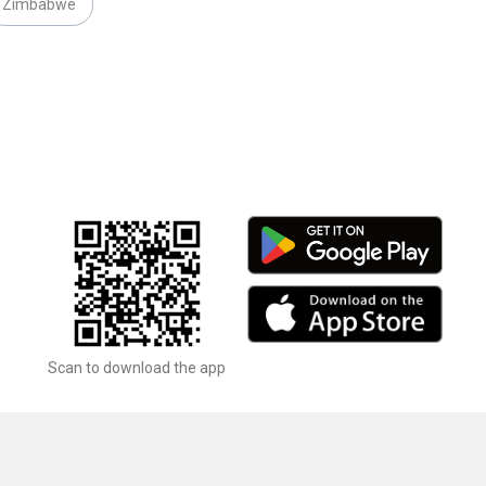
Zimbabwe
Scan to download the app