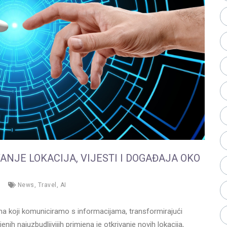
ANJE LOKACIJA, VIJESTI I DOGAĐAJA OKO
News
,
Travel
,
AI
in na koji komuniciramo s informacijama, transformirajući
nih najuzbudljivijih primjena je otkrivanje novih lokacija,