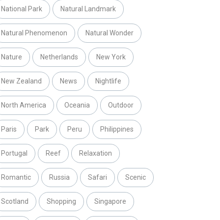
National Park
Natural Landmark
Natural Phenomenon
Natural Wonder
Nature
Netherlands
New York
New Zealand
News
Nightlife
North America
Oceania
Outdoor
Paris
Park
Peru
Philippines
Portugal
Reef
Relaxation
Romantic
Russia
Safari
Scenic
Scotland
Shopping
Singapore