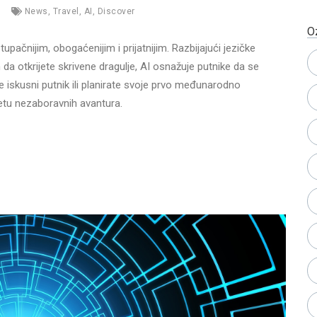
News
,
Travel
,
AI
,
Discover
O
tupačnijim, obogaćenijim i prijatnijim. Razbijajući jezičke
m da otkrijete skrivene dragulje, AI osnažuje putnike da se
 iskusni putnik ili planirate svoje prvo međunarodno
etu nezaboravnih avantura.