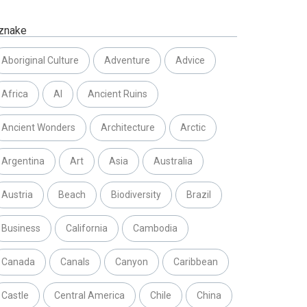
znake
Aboriginal Culture
Adventure
Advice
Africa
AI
Ancient Ruins
Ancient Wonders
Architecture
Arctic
Argentina
Art
Asia
Australia
Austria
Beach
Biodiversity
Brazil
Business
California
Cambodia
Canada
Canals
Canyon
Caribbean
Castle
Central America
Chile
China