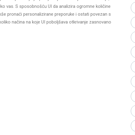
a oko vas. S sposobnošću UI da analizira ogromne količine
kše pronaći personalizirane preporuke i ostati povezan s
oliko načina na koje UI poboljšava otkrivanje zasnovano