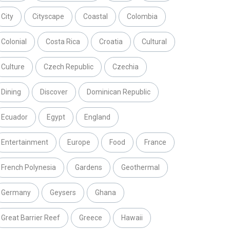
City
Cityscape
Coastal
Colombia
Colonial
Costa Rica
Croatia
Cultural
Culture
Czech Republic
Czechia
Dining
Discover
Dominican Republic
Ecuador
Egypt
England
Entertainment
Europe
Food
France
French Polynesia
Gardens
Geothermal
Germany
Geysers
Ghana
Great Barrier Reef
Greece
Hawaii