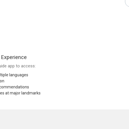
 Experience
ide app to access:
tiple languages
ion
recommendations
res at major landmarks