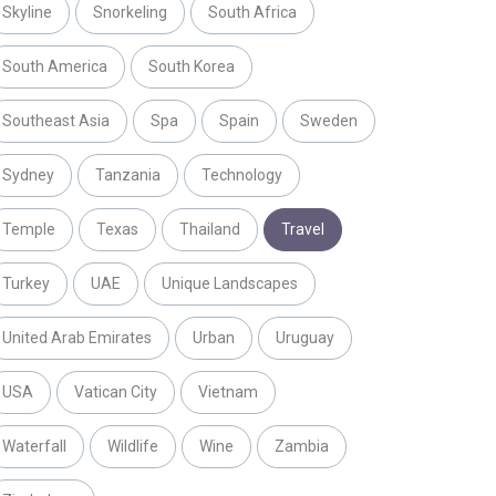
Skyline
Snorkeling
South Africa
South America
South Korea
Southeast Asia
Spa
Spain
Sweden
Sydney
Tanzania
Technology
Temple
Texas
Thailand
Travel
Turkey
UAE
Unique Landscapes
United Arab Emirates
Urban
Uruguay
USA
Vatican City
Vietnam
Waterfall
Wildlife
Wine
Zambia