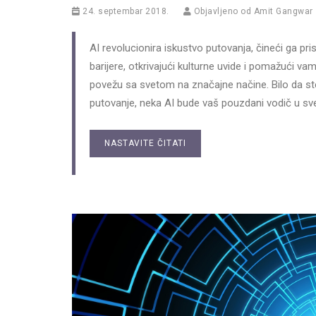
24. septembar 2018.
Objavljeno od
Amit Gangwar
AI revolucionira iskustvo putovanja, čineći ga pris
barijere, otkrivajući kulturne uvide i pomažući va
povežu sa svetom na značajne načine. Bilo da ste
putovanje, neka AI bude vaš pouzdani vodič u sv
NASTAVITE ČITATI