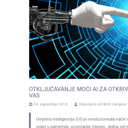
OTKLJUČAVANJE MOĆI AI ZA OTKRIV
VAS
24. septembar 2018.
Objavljeno od
Amit Gangwar
Umjetna inteligencija (UI) je revolucionirala nač
svijet u pametnije, povezanije mjesto. Jedna od nje