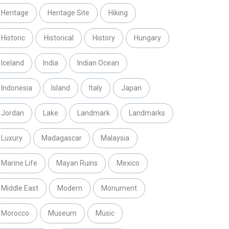
Heritage
Heritage Site
Hiking
Historic
Historical
History
Hungary
Iceland
India
Indian Ocean
Indonesia
Island
Italy
Japan
Jordan
Lake
Landmark
Landmarks
Luxury
Madagascar
Malaysia
Marine Life
Mayan Ruins
Mexico
Middle East
Modern
Monument
Morocco
Museum
Music