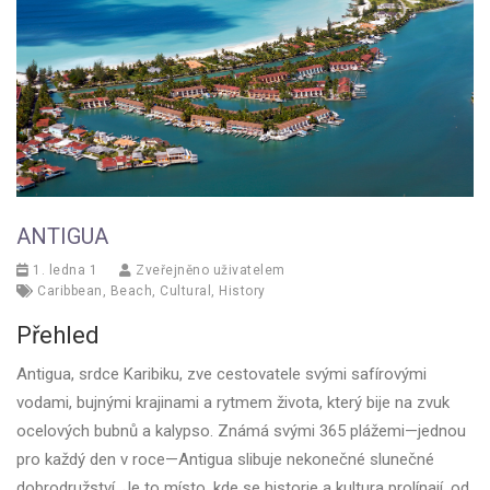
ANTIGUA
1. ledna 1
Zveřejněno uživatelem
Caribbean
,
Beach
,
Cultural
,
History
Přehled
Antigua, srdce Karibiku, zve cestovatele svými safírovými
vodami, bujnými krajinami a rytmem života, který bije na zvuk
ocelových bubnů a kalypso. Známá svými 365 plážemi—jednou
pro každý den v roce—Antigua slibuje nekonečné slunečné
dobrodružství. Je to místo, kde se historie a kultura prolínají, od