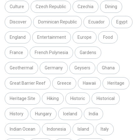
Culture
Czech Republic
Czechia
Dining
Discover
Dominican Republic
Ecuador
Egypt
England
Entertainment
Europe
Food
France
French Polynesia
Gardens
Geothermal
Germany
Geysers
Ghana
Great Barrier Reef
Greece
Hawaii
Heritage
Heritage Site
Hiking
Historic
Historical
History
Hungary
Iceland
India
Indian Ocean
Indonesia
Island
Italy