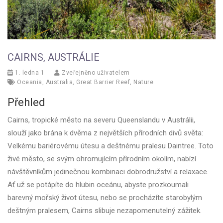
CAIRNS, AUSTRÁLIE
1. ledna 1
Zveřejněno uživatelem
Oceania
,
Australia
,
Great Barrier Reef
,
Nature
Přehled
Cairns, tropické město na severu Queenslandu v Austrálii,
slouží jako brána k dvěma z největších přírodních divů světa:
Velkému bariérovému útesu a deštnému pralesu Daintree. Toto
živé město, se svým ohromujícím přírodním okolím, nabízí
návštěvníkům jedinečnou kombinaci dobrodružství a relaxace.
Ať už se potápíte do hlubin oceánu, abyste prozkoumali
barevný mořský život útesu, nebo se procházíte starobylým
deštným pralesem, Cairns slibuje nezapomenutelný zážitek.