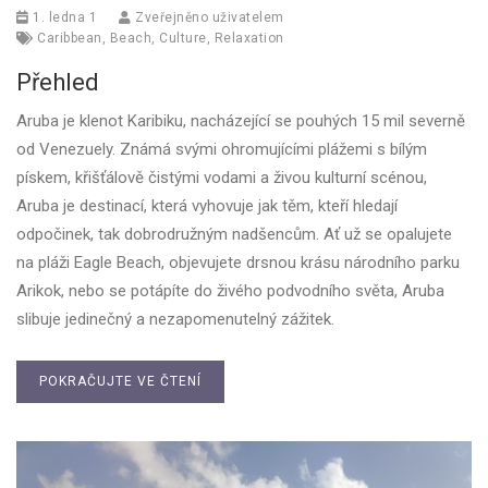
1. ledna 1
Zveřejněno uživatelem
Caribbean
,
Beach
,
Culture
,
Relaxation
Přehled
Aruba je klenot Karibiku, nacházející se pouhých 15 mil severně
od Venezuely. Známá svými ohromujícími plážemi s bílým
pískem, křišťálově čistými vodami a živou kulturní scénou,
Aruba je destinací, která vyhovuje jak těm, kteří hledají
odpočinek, tak dobrodružným nadšencům. Ať už se opalujete
na pláži Eagle Beach, objevujete drsnou krásu národního parku
Arikok, nebo se potápíte do živého podvodního světa, Aruba
slibuje jedinečný a nezapomenutelný zážitek.
POKRAČUJTE VE ČTENÍ