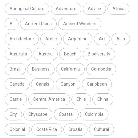
Aboriginal Culture
Adventure
Advice
Africa
AI
Ancient Ruins
Ancient Wonders
Architecture
Arctic
Argentina
Art
Asia
Australia
Austria
Beach
Biodiversity
Brazil
Business
California
Cambodia
Canada
Canals
Canyon
Caribbean
Castle
Central America
Chile
China
City
Cityscape
Coastal
Colombia
Colonial
Costa Rica
Croatia
Cultural