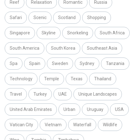
Reef
Relaxation
Romantic
Russia
Safari
Scenic
Scotland
Shopping
Singapore
Skyline
Snorkeling
South Africa
South America
South Korea
Southeast Asia
Spa
Spain
Sweden
Sydney
Tanzania
Technology
Temple
Texas
Thailand
Travel
Turkey
UAE
Unique Landscapes
United Arab Emirates
Urban
Uruguay
USA
Vatican City
Vietnam
Waterfall
Wildlife
Wine
Zambia
Zimbabwe