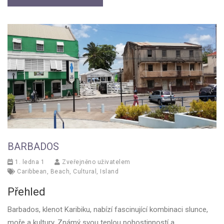
BARBADOS
1. ledna 1
Zveřejněno uživatelem
Caribbean
,
Beach
,
Cultural
,
Island
Přehled
Barbados, klenot Karibiku, nabízí fascinující kombinaci slunce,
moře a kultury. Známý svou teplou pohostinností a