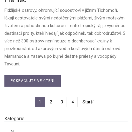
Fidžijské ostrovy, ohromující souostroví v jižním Tichomoří,
lákají cestovatele svými nedotčenými plážemi, živým mořským
životem a pohostinnou kulturou. Tento tropický ráj je vysněnou
destinací pro ty, kteří hledají jak odpočinek, tak dobrodružství. S
více než 300 ostrovy není nouze o dechberoucí krajiny k
prozkoumání, od azurových vod a korálových útesů ostrovů
Mamanuca a Yasawa po bujné deštné pralesy a vodopády
Taveuni.
POKRAČUJTE VE ČTENÍ
1
2
3
4
Starší
Kategorie
AI