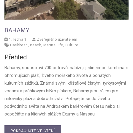
BAHAMY
1. ledna 1
Zveřejněno uživatelem
Caribbean
,
Beach
,
Marine Life
,
Culture
Přehled
Bahamy, souostroví 700 ostrovů, nabízejí jedinečnou kombinaci
ohromujících pláží, živého mořského života a bohatých
kulturních zážitků. Známé svými křišťálově čistými tyrkysovými
vodami a práškovým bílým pískem, Bahamy jsou rájem pro
milovníky pláží a dobrodružství. Potápějte se do živého
podvodního světa na Androském bariérovém útesu nebo si
odpočiňte na klidných plážích Exumy a Nassau.
POKRAČUJTE VE ČTENÍ