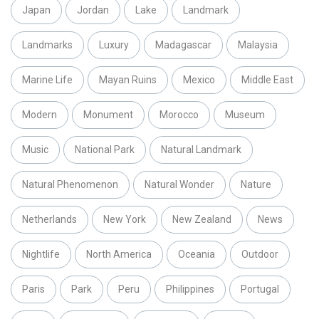
Japan
Jordan
Lake
Landmark
Landmarks
Luxury
Madagascar
Malaysia
Marine Life
Mayan Ruins
Mexico
Middle East
Modern
Monument
Morocco
Museum
Music
National Park
Natural Landmark
Natural Phenomenon
Natural Wonder
Nature
Netherlands
New York
New Zealand
News
Nightlife
North America
Oceania
Outdoor
Paris
Park
Peru
Philippines
Portugal