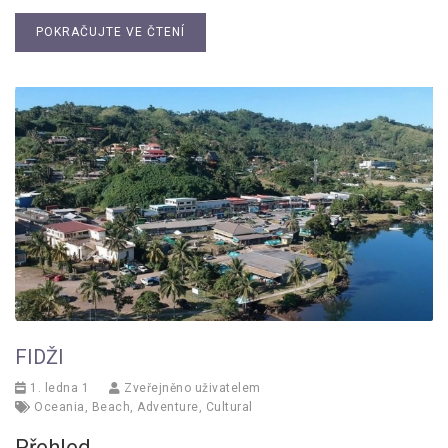
POKRAČUJTE VE ČTENÍ
FIDŽI
1. ledna 1
Zveřejněno uživatelem
Oceania
,
Beach
,
Adventure
,
Cultural
Přehled