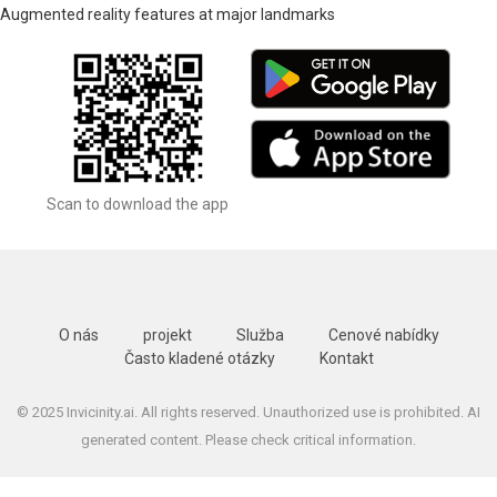
Augmented reality features at major landmarks
Scan to download the app
O nás
projekt
Služba
Cenové nabídky
Často kladené otázky
Kontakt
© 2025 Invicinity.ai. All rights reserved. Unauthorized use is prohibited. AI
generated content. Please check critical information.