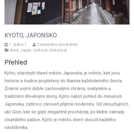
KYOTO, JAPONSKO
1. ledna 1
Zveřejněno uživatelem
Asia
,
Japan
,
Cultural
,
Historical
Přehled
Kjóto, starobylé hlavní město Japonska, je město, kde jsou
historie a tradice propleteny do tkaniva každodenního života.
Známé svými dobře zachovalými chrámy, svatyněmi a
tradičními dřevěnými domy, Kjóto nabízí pohled do minulosti
Japonska, zatímco zároveň přijímá modernitu. Od okouzlujících
ulic Gion, kde se gejši elegantně procházejí, po klidné zahrady
císařského paláce, Kjóto je město, které okouzlí každého
návštěvníka.