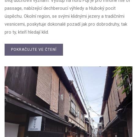
svůj duchovní význam. Výstup na horu Fuji je pro mnohé rite of
passage, nabízející dechberoucí výhledy a hluboký pocit
úspěchu. Okolní region, se svými klidnými jezery a tradičními
vesnicemi, poskytuje dokonalé pozadí jak pro dobrodruhy, tak
pro ty, kteří hledají klid.
POKRAČUJTE VE ČTENÍ