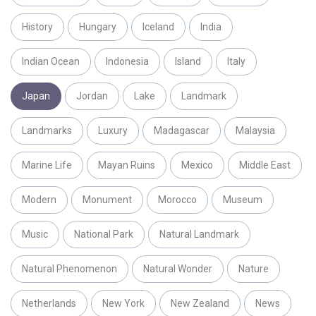
History
Hungary
Iceland
India
Indian Ocean
Indonesia
Island
Italy
Japan
Jordan
Lake
Landmark
Landmarks
Luxury
Madagascar
Malaysia
Marine Life
Mayan Ruins
Mexico
Middle East
Modern
Monument
Morocco
Museum
Music
National Park
Natural Landmark
Natural Phenomenon
Natural Wonder
Nature
Netherlands
New York
New Zealand
News