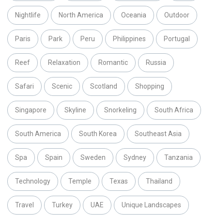
Nightlife
North America
Oceania
Outdoor
Paris
Park
Peru
Philippines
Portugal
Reef
Relaxation
Romantic
Russia
Safari
Scenic
Scotland
Shopping
Singapore
Skyline
Snorkeling
South Africa
South America
South Korea
Southeast Asia
Spa
Spain
Sweden
Sydney
Tanzania
Technology
Temple
Texas
Thailand
Travel
Turkey
UAE
Unique Landscapes