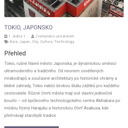
TOKIO, JAPONSKO
1. ledna 1
Zveřejněno uživatelem
Asia
,
Japan
,
City
,
Culture
,
Technology
Přehled
Tokio, rušné hlavní město Japonska, je dynamickou směsicí
ultramoderního a tradičního. Od neonem osvětlených
mrakodrapů a současné architektury po historické chrámy a
klidné zahrady, Tokio nabízí širokou škálu zážitků pro každého
cestovatele. Různé čtvrti města mají své vlastní jedinečné
kouzlo – od špičkového technologického centra Akihabara po
módou řízený Harajuku a historickou čtvrť Asakusa, kde
přetrvávají starobylé tradice.