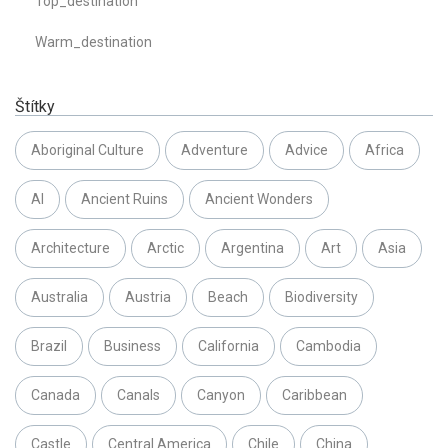
Top_destination
Warm_destination
Štítky
Aboriginal Culture
Adventure
Advice
Africa
AI
Ancient Ruins
Ancient Wonders
Architecture
Arctic
Argentina
Art
Asia
Australia
Austria
Beach
Biodiversity
Brazil
Business
California
Cambodia
Canada
Canals
Canyon
Caribbean
Castle
Central America
Chile
China