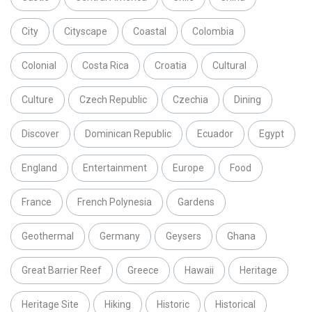
City
Cityscape
Coastal
Colombia
Colonial
Costa Rica
Croatia
Cultural
Culture
Czech Republic
Czechia
Dining
Discover
Dominican Republic
Ecuador
Egypt
England
Entertainment
Europe
Food
France
French Polynesia
Gardens
Geothermal
Germany
Geysers
Ghana
Great Barrier Reef
Greece
Hawaii
Heritage
Heritage Site
Hiking
Historic
Historical