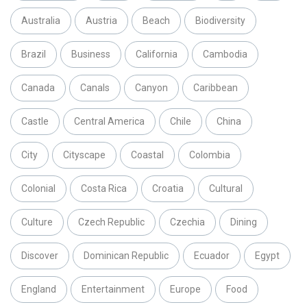
Australia
Austria
Beach
Biodiversity
Brazil
Business
California
Cambodia
Canada
Canals
Canyon
Caribbean
Castle
Central America
Chile
China
City
Cityscape
Coastal
Colombia
Colonial
Costa Rica
Croatia
Cultural
Culture
Czech Republic
Czechia
Dining
Discover
Dominican Republic
Ecuador
Egypt
England
Entertainment
Europe
Food