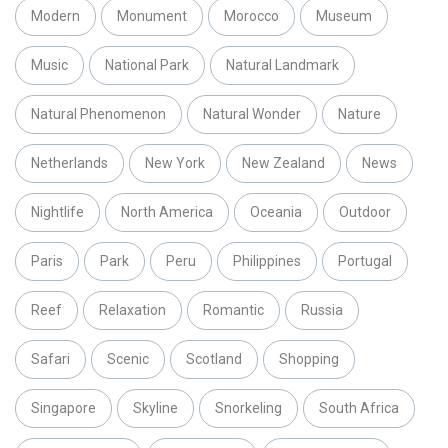
Modern
Monument
Morocco
Museum
Music
National Park
Natural Landmark
Natural Phenomenon
Natural Wonder
Nature
Netherlands
New York
New Zealand
News
Nightlife
North America
Oceania
Outdoor
Paris
Park
Peru
Philippines
Portugal
Reef
Relaxation
Romantic
Russia
Safari
Scenic
Scotland
Shopping
Singapore
Skyline
Snorkeling
South Africa