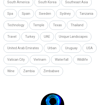
South America
South Korea
Southeast Asia
Spa
Spain
Sweden
Sydney
Tanzania
Technology
Temple
Texas
Thailand
Travel
Turkey
UAE
Unique Landscapes
United Arab Emirates
Urban
Uruguay
USA
Vatican City
Vietnam
Waterfall
Wildlife
Wine
Zambia
Zimbabwe