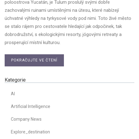
poloostrova Yucatán, je Tulum proslulý svými dobře
zachovalými ruinami umístěnými na útesu, které nabízejí
úchvatné výhledy na tyrkysové vody pod nimi. Toto živé město
se stalo rájem pro cestovatele hledající jak odpočinek, tak
dobrodružství, s ekologickými resorty, jógovými retreaty a
prosperující místní kulturou.
POKRAČUJTE VE ČTENÍ
Kategorie
AI
Artificial Intelligence
Company News
Explore_destination