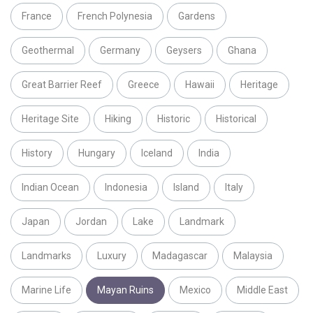
France
French Polynesia
Gardens
Geothermal
Germany
Geysers
Ghana
Great Barrier Reef
Greece
Hawaii
Heritage
Heritage Site
Hiking
Historic
Historical
History
Hungary
Iceland
India
Indian Ocean
Indonesia
Island
Italy
Japan
Jordan
Lake
Landmark
Landmarks
Luxury
Madagascar
Malaysia
Marine Life
Mayan Ruins
Mexico
Middle East