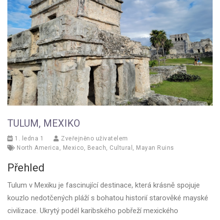
TULUM, MEXIKO
1. ledna 1
Zveřejněno uživatelem
North America
,
Mexico
,
Beach
,
Cultural
,
Mayan Ruins
Přehled
Tulum v Mexiku je fascinující destinace, která krásně spojuje
kouzlo nedotčených pláží s bohatou historií starověké mayské
civilizace. Ukrytý podél karibského pobřeží mexického