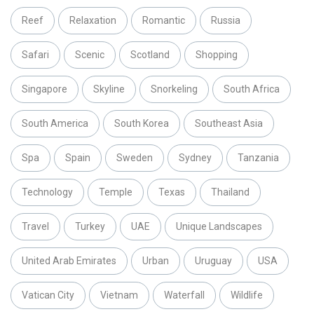
Reef
Relaxation
Romantic
Russia
Safari
Scenic
Scotland
Shopping
Singapore
Skyline
Snorkeling
South Africa
South America
South Korea
Southeast Asia
Spa
Spain
Sweden
Sydney
Tanzania
Technology
Temple
Texas
Thailand
Travel
Turkey
UAE
Unique Landscapes
United Arab Emirates
Urban
Uruguay
USA
Vatican City
Vietnam
Waterfall
Wildlife