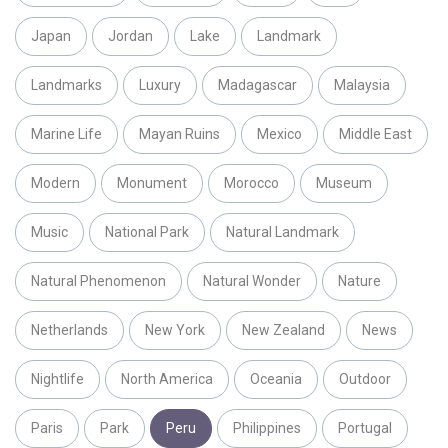
Japan
Jordan
Lake
Landmark
Landmarks
Luxury
Madagascar
Malaysia
Marine Life
Mayan Ruins
Mexico
Middle East
Modern
Monument
Morocco
Museum
Music
National Park
Natural Landmark
Natural Phenomenon
Natural Wonder
Nature
Netherlands
New York
New Zealand
News
Nightlife
North America
Oceania
Outdoor
Paris
Park
Peru
Philippines
Portugal