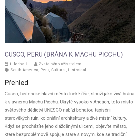
CUSCO, PERU (BRÁNA K MACHU PICCHU)
1. ledna 1
Zveřejněno uživatelem
South America
,
Peru
,
Cultural
,
Historical
Přehled
Cusco, historické hlavní město Incké říše, slouží jako živá brána
k slavnému Machu Picchu. Ukryté vysoko v Andách, toto místo
světového dědictví UNESCO nabízí bohatou tapisérii
starověkých ruin, koloniální architektury a živé místní kultury.
Když se procházíte jeho dlážděnými ulicemi, objevíte město,
které bezproblémově spojuje staré s novým, kde se tradiční