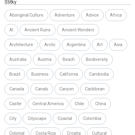
Štítky
Aboriginal Culture
Adventure
Advice
Africa
AI
Ancient Ruins
Ancient Wonders
Architecture
Arctic
Argentina
Art
Asia
Australia
Austria
Beach
Biodiversity
Brazil
Business
California
Cambodia
Canada
Canals
Canyon
Caribbean
Castle
Central America
Chile
China
City
Cityscape
Coastal
Colombia
Colonial
Costa Rica
Croatia
Cultural