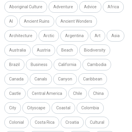
Aboriginal Culture
Adventure
Advice
Africa
AI
Ancient Ruins
Ancient Wonders
Architecture
Arctic
Argentina
Art
Asia
Australia
Austria
Beach
Biodiversity
Brazil
Business
California
Cambodia
Canada
Canals
Canyon
Caribbean
Castle
Central America
Chile
China
City
Cityscape
Coastal
Colombia
Colonial
Costa Rica
Croatia
Cultural