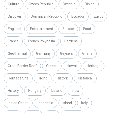
Culture
Czech Republic
Czechia
Dining
Discover
Dominican Republic
Ecuador
Egypt
England
Entertainment
Europe
Food
France
French Polynesia
Gardens
Geothermal
Germany
Geysers
Ghana
Great Barrier Reef
Greece
Hawaii
Heritage
Heritage Site
Hiking
Historic
Historical
History
Hungary
Iceland
India
Indian Ocean
Indonesia
Island
Italy