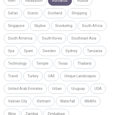
Reef
Relaxation
Romantic
Russia
Safari
Scenic
Scotland
Shopping
Singapore
Skyline
Snorkeling
South Africa
South America
South Korea
Southeast Asia
Spa
Spain
Sweden
Sydney
Tanzania
Technology
Temple
Texas
Thailand
Travel
Turkey
UAE
Unique Landscapes
United Arab Emirates
Urban
Uruguay
USA
Vatican City
Vietnam
Waterfall
Wildlife
Wine
Zambia
Zimbabwe