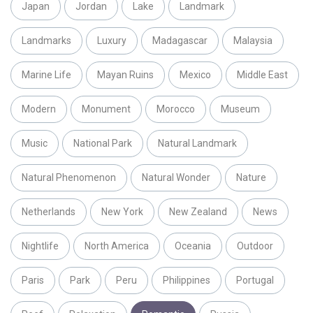
Japan
Jordan
Lake
Landmark
Landmarks
Luxury
Madagascar
Malaysia
Marine Life
Mayan Ruins
Mexico
Middle East
Modern
Monument
Morocco
Museum
Music
National Park
Natural Landmark
Natural Phenomenon
Natural Wonder
Nature
Netherlands
New York
New Zealand
News
Nightlife
North America
Oceania
Outdoor
Paris
Park
Peru
Philippines
Portugal