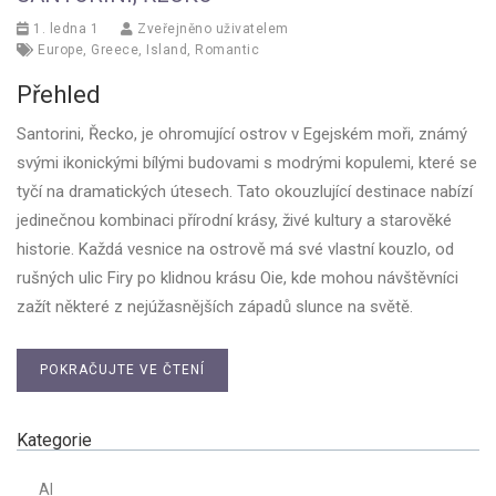
1. ledna 1
Zveřejněno uživatelem
Europe
,
Greece
,
Island
,
Romantic
Přehled
Santorini, Řecko, je ohromující ostrov v Egejském moři, známý
svými ikonickými bílými budovami s modrými kopulemi, které se
tyčí na dramatických útesech. Tato okouzlující destinace nabízí
jedinečnou kombinaci přírodní krásy, živé kultury a starověké
historie. Každá vesnice na ostrově má své vlastní kouzlo, od
rušných ulic Firy po klidnou krásu Oie, kde mohou návštěvníci
zažít některé z nejúžasnějších západů slunce na světě.
POKRAČUJTE VE ČTENÍ
Kategorie
AI