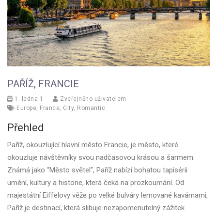
PAŘÍŽ, FRANCIE
1. ledna 1
Zveřejněno uživatelem
Europe
,
France
,
City
,
Romantic
Přehled
Paříž, okouzlující hlavní město Francie, je město, které
okouzluje návštěvníky svou nadčasovou krásou a šarmem.
Známá jako “Město světel”, Paříž nabízí bohatou tapisérii
umění, kultury a historie, která čeká na prozkoumání. Od
majestátní Eiffelovy věže po velké bulváry lemované kavárnami,
Paříž je destinací, která slibuje nezapomenutelný zážitek.