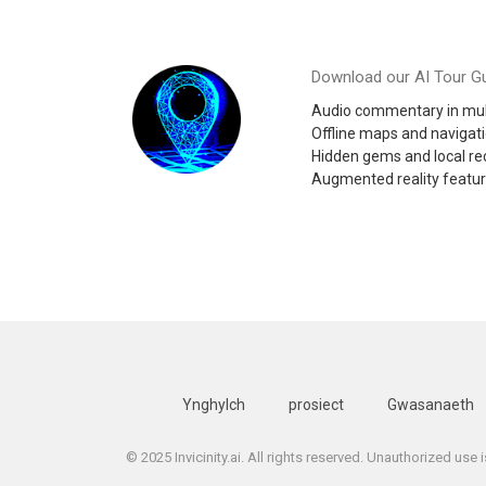
Download our AI Tour Gu
Audio commentary in mul
Offline maps and navigat
Hidden gems and local 
Augmented reality featu
Ynghylch
prosiect
Gwasanaeth
© 2025 Invicinity.ai. All rights reserved. Unauthorized use 