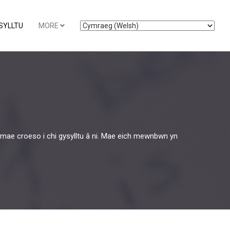
SYLLTU
MORE
ae croeso i chi gysylltu â ni. Mae eich mewnbwn yn