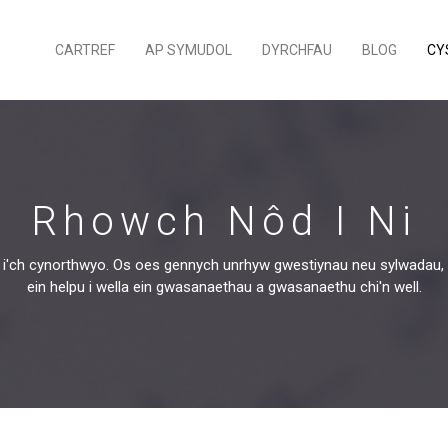
CARTREF
AP SYMUDOL
DYRCHFAU
BLOG
CY
Rhowch Nôd I Ni
i'ch cynorthwyo. Os oes gennych unrhyw gwestiynau neu sylwadau, m
ein helpu i wella ein gwasanaethau a gwasanaethu chi'n well.