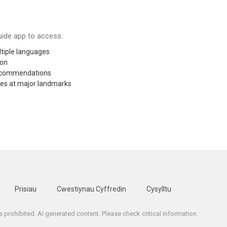
ide app to access:
tiple languages
ion
recommendations
res at major landmarks
Prisiau
Cwestiynau Cyffredin
Cysylltu
is prohibited. AI generated content. Please check critical information.