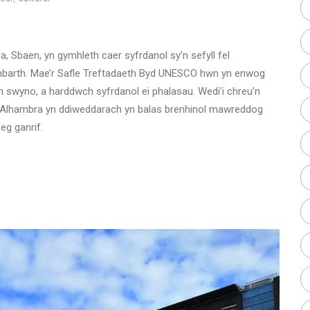
a, Sbaen, yn gymhleth caer syfrdanol sy’n sefyll fel
hanbarth. Mae’r Safle Treftadaeth Byd UNESCO hwn yn enwog
’n swyno, a harddwch syfrdanol ei phalasau. Wedi’i chreu’n
r Alhambra yn ddiweddarach yn balas brenhinol mawreddog
g ganrif.