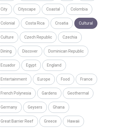
City
Cityscape
Coastal
Colombia
Colonial
Costa Rica
Croatia
Cultural
Culture
Czech Republic
Czechia
Dining
Discover
Dominican Republic
Ecuador
Egypt
England
Entertainment
Europe
Food
France
French Polynesia
Gardens
Geothermal
Germany
Geysers
Ghana
Great Barrier Reef
Greece
Hawaii