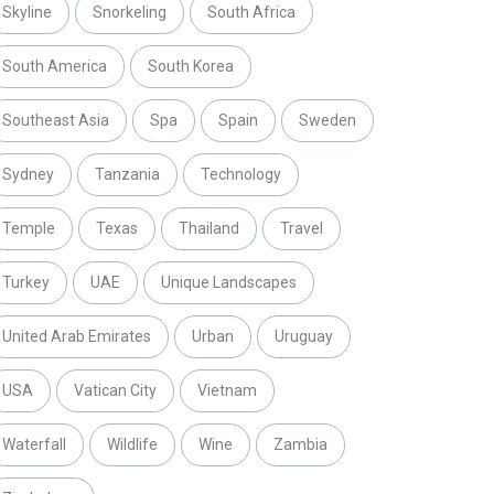
Skyline
Snorkeling
South Africa
South America
South Korea
Southeast Asia
Spa
Spain
Sweden
Sydney
Tanzania
Technology
Temple
Texas
Thailand
Travel
Turkey
UAE
Unique Landscapes
United Arab Emirates
Urban
Uruguay
USA
Vatican City
Vietnam
Waterfall
Wildlife
Wine
Zambia