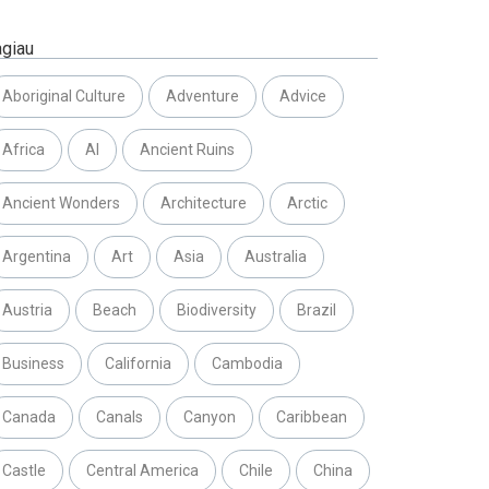
agiau
Aboriginal Culture
Adventure
Advice
Africa
AI
Ancient Ruins
Ancient Wonders
Architecture
Arctic
Argentina
Art
Asia
Australia
Austria
Beach
Biodiversity
Brazil
Business
California
Cambodia
Canada
Canals
Canyon
Caribbean
Castle
Central America
Chile
China