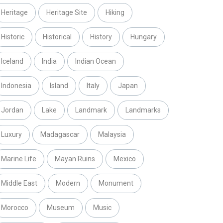
Heritage
Heritage Site
Hiking
Historic
Historical
History
Hungary
Iceland
India
Indian Ocean
Indonesia
Island
Italy
Japan
Jordan
Lake
Landmark
Landmarks
Luxury
Madagascar
Malaysia
Marine Life
Mayan Ruins
Mexico
Middle East
Modern
Monument
Morocco
Museum
Music