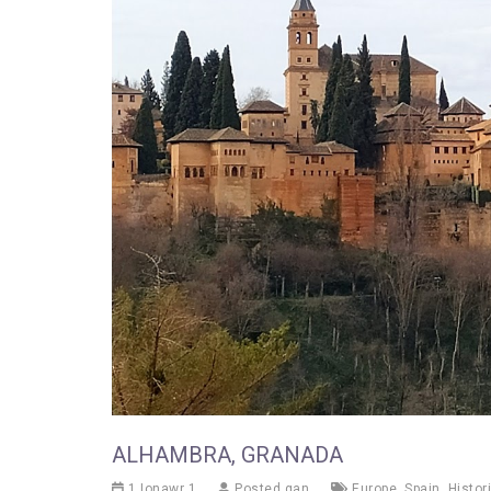
ALHAMBRA, GRANADA
1 Ionawr 1
Posted gan
Europe
,
Spain
,
Histor