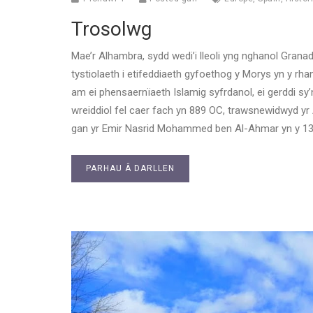
Trosolwg
Mae’r Alhambra, sydd wedi’i lleoli yng nghanol Granad
tystiolaeth i etifeddiaeth gyfoethog y Morys yn y r
am ei phensaernïaeth Islamig syfrdanol, ei gerddi sy
wreiddiol fel caer fach yn 889 OC, trawsnewidwyd y
gan yr Emir Nasrid Mohammed ben Al-Ahmar yn y 13e
PARHAU Â DARLLEN