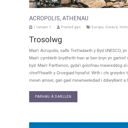
ACROPOLIS, ATHENAU
1 Ionawr 1
Posted gan
Europe
,
Greece
,
Histo
Trosolwg
Mae’r Acropolis, safle Treftadaeth y Byd UNESCO, yn
Mae’r cymhleth brydferth hwn ar ben bryn yn gartref 
byd. Mae’r Parthenon, gyda’i golofnau mawreddog a’i c
chrefftwaith y Groegiaid hynafol. Wrth i chi grwydro t
mewn amser, gan gael mewnwelediad i ddiwylliant a 
PARHAU Â DARLLEN