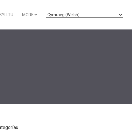
SYLLTU
MORE
ategorïau