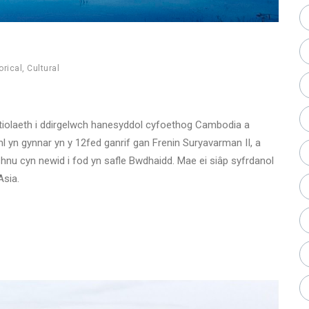
orical
,
Cultural
tiolaeth i ddirgelwch hanesyddol cyfoethog Cambodia a
 yn gynnar yn y 12fed ganrif gan Frenin Suryavarman II, a
ishnu cyn newid i fod yn safle Bwdhaidd. Mae ei siâp syfrdanol
Asia.