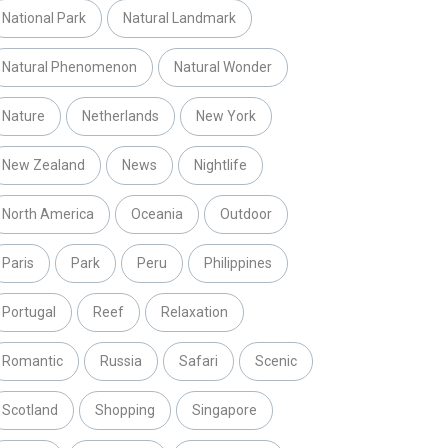
National Park
Natural Landmark
Natural Phenomenon
Natural Wonder
Nature
Netherlands
New York
New Zealand
News
Nightlife
North America
Oceania
Outdoor
Paris
Park
Peru
Philippines
Portugal
Reef
Relaxation
Romantic
Russia
Safari
Scenic
Scotland
Shopping
Singapore