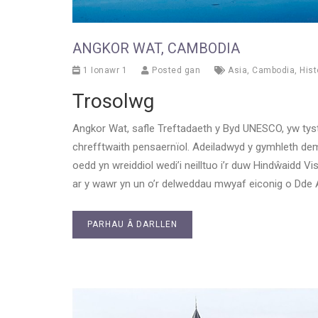
ANGKOR WAT, CAMBODIA
1 Ionawr 1
Posted gan
Asia
,
Cambodia
,
Hist
Trosolwg
Angkor Wat, safle Treftadaeth y Byd UNESCO, yw tys
chrefftwaith pensaernïol. Adeiladwyd y gymhleth deml
oedd yn wreiddiol wedi’i neilltuo i’r duw Hindŵaidd V
ar y wawr yn un o’r delweddau mwyaf eiconig o Dde 
PARHAU Â DARLLEN