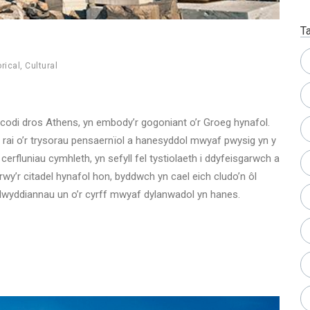
T
rical
,
Cultural
 codi dros Athens, yn embody’r gogoniant o’r Groeg hynafol.
i rai o’r trysorau pensaernïol a hanesyddol mwyaf pwysig yn y
erfluniau cymhleth, yn sefyll fel tystiolaeth i ddyfeisgarwch a
rwy’r citadel hynafol hon, byddwch yn cael eich cludo’n ôl
llwyddiannau un o’r cyrff mwyaf dylanwadol yn hanes.