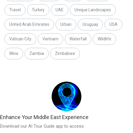
Travel
Turkey
UAE
Unique Landscapes
United Arab Emirates
Urban
Uruguay
USA
Vatican City
Vietnam
Waterfall
Wildlife
Wine
Zambia
Zimbabwe
Enhance Your Middle East Experience
Download our AI Tour Guide app to access: