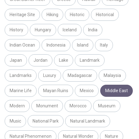
Heritage Site
Hiking
Historic
Historical
History
Hungary
Iceland
India
Indian Ocean
Indonesia
Island
Italy
Japan
Jordan
Lake
Landmark
Landmarks
Luxury
Madagascar
Malaysia
Marine Life
Mayan Ruins
Mexico
Middle East
Modern
Monument
Morocco
Museum
Music
National Park
Natural Landmark
Natural Phenomenon
Natural Wonder
Nature