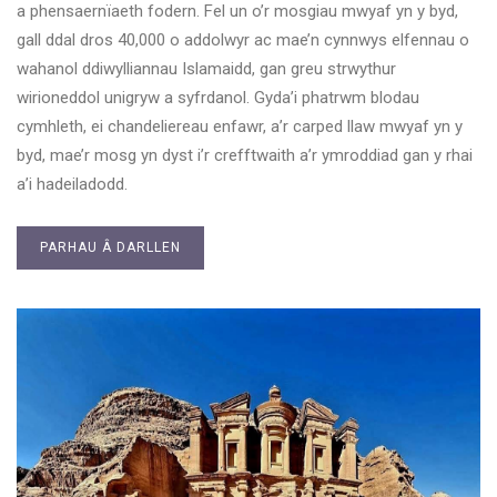
a phensaernïaeth fodern. Fel un o’r mosgiau mwyaf yn y byd,
gall ddal dros 40,000 o addolwyr ac mae’n cynnwys elfennau o
wahanol ddiwylliannau Islamaidd, gan greu strwythur
wirioneddol unigryw a syfrdanol. Gyda’i phatrwm blodau
cymhleth, ei chandeliereau enfawr, a’r carped llaw mwyaf yn y
byd, mae’r mosg yn dyst i’r crefftwaith a’r ymroddiad gan y rhai
a’i hadeiladodd.
PARHAU Â DARLLEN