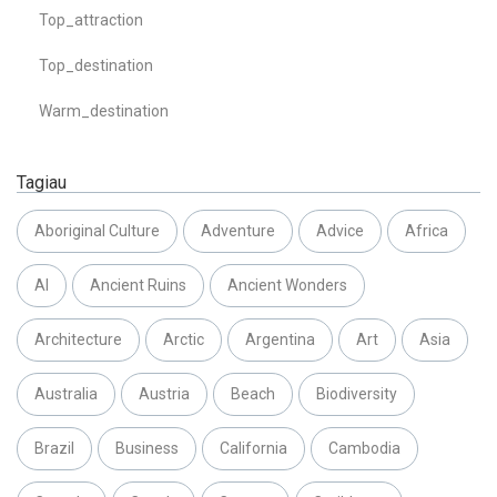
Top_attraction
Top_destination
Warm_destination
Tagiau
Aboriginal Culture
Adventure
Advice
Africa
AI
Ancient Ruins
Ancient Wonders
Architecture
Arctic
Argentina
Art
Asia
Australia
Austria
Beach
Biodiversity
Brazil
Business
California
Cambodia