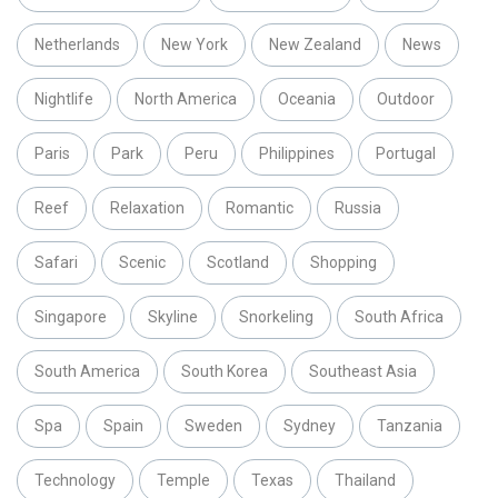
Netherlands
New York
New Zealand
News
Nightlife
North America
Oceania
Outdoor
Paris
Park
Peru
Philippines
Portugal
Reef
Relaxation
Romantic
Russia
Safari
Scenic
Scotland
Shopping
Singapore
Skyline
Snorkeling
South Africa
South America
South Korea
Southeast Asia
Spa
Spain
Sweden
Sydney
Tanzania
Technology
Temple
Texas
Thailand