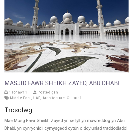
MASJID FAWR SHEIKH ZAYED, ABU DHABI
1 Ionawr 1
Posted gan
Middle East
,
UAE
,
Architecture
,
Cultural
Trosolwg
Mae Mosg Fawr Sheikh Zayed yn sefyll yn mawreddog yn Abu
Dhabi, yn cynrychioli cymysgedd cytûn o ddyluniad traddodiadol