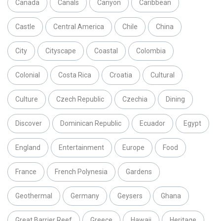
Canada
Canals
Canyon
Caribbean
Castle
Central America
Chile
China
City
Cityscape
Coastal
Colombia
Colonial
Costa Rica
Croatia
Cultural
Culture
Czech Republic
Czechia
Dining
Discover
Dominican Republic
Ecuador
Egypt
England
Entertainment
Europe
Food
France
French Polynesia
Gardens
Geothermal
Germany
Geysers
Ghana
Great Barrier Reef
Greece
Hawaii
Heritage