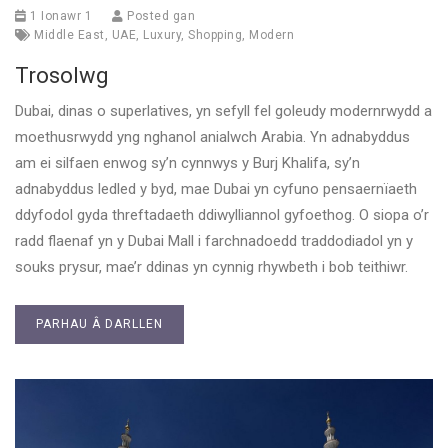
1 Ionawr 1
Posted gan
Middle East
,
UAE
,
Luxury
,
Shopping
,
Modern
Trosolwg
Dubai, dinas o superlatives, yn sefyll fel goleudy modernrwydd a
moethusrwydd yng nghanol anialwch Arabia. Yn adnabyddus
am ei silfaen enwog sy’n cynnwys y Burj Khalifa, sy’n
adnabyddus ledled y byd, mae Dubai yn cyfuno pensaernïaeth
ddyfodol gyda threftadaeth ddiwylliannol gyfoethog. O siopa o’r
radd flaenaf yn y Dubai Mall i farchnadoedd traddodiadol yn y
souks prysur, mae’r ddinas yn cynnig rhywbeth i bob teithiwr.
PARHAU Â DARLLEN