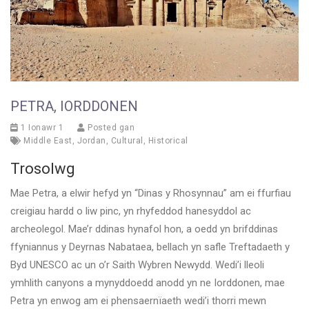
PETRA, IORDDONEN
1 Ionawr 1
Posted gan
Middle East
,
Jordan
,
Cultural
,
Historical
Trosolwg
Mae Petra, a elwir hefyd yn “Dinas y Rhosynnau” am ei ffurfiau
creigiau hardd o liw pinc, yn rhyfeddod hanesyddol ac
archeolegol. Mae’r ddinas hynafol hon, a oedd yn brifddinas
ffyniannus y Deyrnas Nabataea, bellach yn safle Treftadaeth y
Byd UNESCO ac un o’r Saith Wybren Newydd. Wedi’i lleoli
ymhlith canyons a mynyddoedd anodd yn ne Iorddonen, mae
Petra yn enwog am ei phensaernïaeth wedi’i thorri mewn