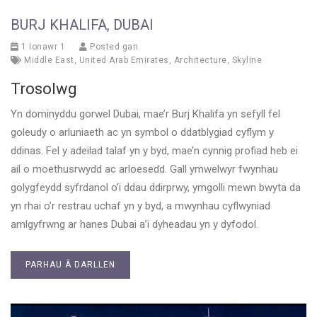
BURJ KHALIFA, DUBAI
1 Ionawr 1
Posted gan
Middle East
,
United Arab Emirates
,
Architecture
,
Skyline
Trosolwg
Yn dominyddu gorwel Dubai, mae’r Burj Khalifa yn sefyll fel
goleudy o arluniaeth ac yn symbol o ddatblygiad cyflym y
ddinas. Fel y adeilad talaf yn y byd, mae’n cynnig profiad heb ei
ail o moethusrwydd ac arloesedd. Gall ymwelwyr fwynhau
golygfeydd syfrdanol o’i ddau ddirprwy, ymgolli mewn bwyta da
yn rhai o’r restrau uchaf yn y byd, a mwynhau cyflwyniad
amlgyfrwng ar hanes Dubai a’i dyheadau yn y dyfodol.
PARHAU Â DARLLEN