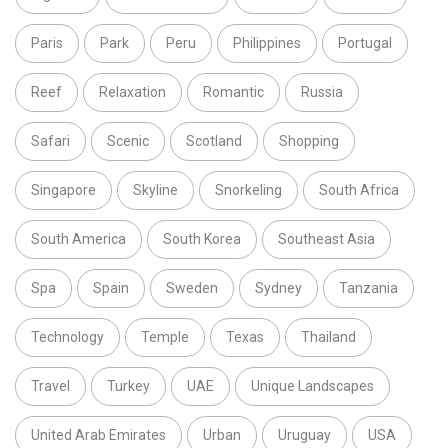
Paris
Park
Peru
Philippines
Portugal
Reef
Relaxation
Romantic
Russia
Safari
Scenic
Scotland
Shopping
Singapore
Skyline
Snorkeling
South Africa
South America
South Korea
Southeast Asia
Spa
Spain
Sweden
Sydney
Tanzania
Technology
Temple
Texas
Thailand
Travel
Turkey
UAE
Unique Landscapes
United Arab Emirates
Urban
Uruguay
USA