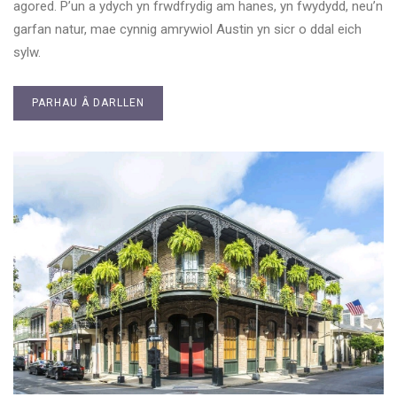
agored. P’un a ydych yn frwdfrydig am hanes, yn fwydydd, neu’n
garfan natur, mae cynnig amrywiol Austin yn sicr o ddal eich
sylw.
PARHAU Â DARLLEN