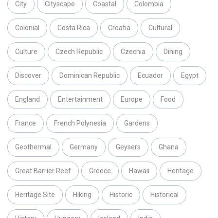
City
Cityscape
Coastal
Colombia
Colonial
Costa Rica
Croatia
Cultural
Culture
Czech Republic
Czechia
Dining
Discover
Dominican Republic
Ecuador
Egypt
England
Entertainment
Europe
Food
France
French Polynesia
Gardens
Geothermal
Germany
Geysers
Ghana
Great Barrier Reef
Greece
Hawaii
Heritage
Heritage Site
Hiking
Historic
Historical