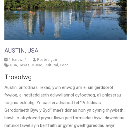
AUSTIN, USA
1 Ionawr 1
Posted gan
USA
,
Texas
,
Music
,
Cultural
,
Food
Trosolwg
Austin, prifddinas Texas, yw’n enwog am ei sîn gerddorol
fywiog, ei hetifeddiaeth ddiwylliannol gyfoethog, a’i phleserau
coginio eclectig. Yn cael ei adnabod fel “Prifddinas
Gerddoriaeth Byw y Byd,” mae’r ddinas hon yn cynnig rhywbeth i
bawb, o strydoedd prysur llawn perfformiadau byw i dirweddau
naturiol tawel sy’n berffaith ar gyfer gweithgareddau awyr