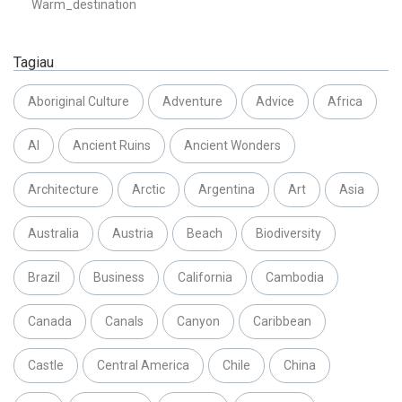
Warm_destination
Tagiau
Aboriginal Culture
Adventure
Advice
Africa
AI
Ancient Ruins
Ancient Wonders
Architecture
Arctic
Argentina
Art
Asia
Australia
Austria
Beach
Biodiversity
Brazil
Business
California
Cambodia
Canada
Canals
Canyon
Caribbean
Castle
Central America
Chile
China