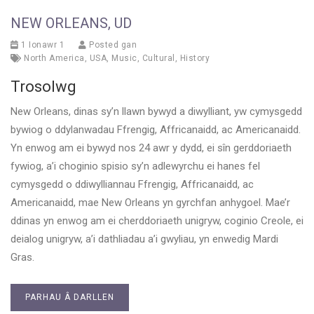
NEW ORLEANS, UD
1 Ionawr 1
Posted gan
North America
,
USA
,
Music
,
Cultural
,
History
Trosolwg
New Orleans, dinas sy’n llawn bywyd a diwylliant, yw cymysgedd
bywiog o ddylanwadau Ffrengig, Affricanaidd, ac Americanaidd.
Yn enwog am ei bywyd nos 24 awr y dydd, ei sîn gerddoriaeth
fywiog, a’i choginio spisio sy’n adlewyrchu ei hanes fel
cymysgedd o ddiwylliannau Ffrengig, Affricanaidd, ac
Americanaidd, mae New Orleans yn gyrchfan anhygoel. Mae’r
ddinas yn enwog am ei cherddoriaeth unigryw, coginio Creole, ei
deialog unigryw, a’i dathliadau a’i gwyliau, yn enwedig Mardi
Gras.
PARHAU Â DARLLEN