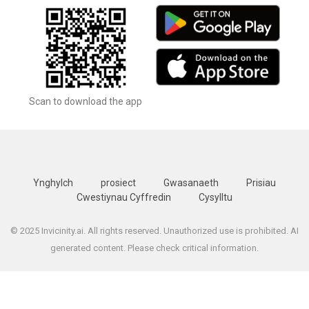
Scan to download the app
Ynghylch
prosiect
Gwasanaeth
Prisiau
Cwestiynau Cyffredin
Cysylltu
© 2025 Invicinity.ai. All rights reserved. Unauthorized use is prohibited. AI
generated content. Please check critical information.