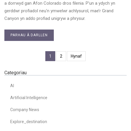
a dorrwyd gan Afon Colorado dros filenia. P’un a ydych yn
gerddwr profiadol neu’n ymwelwr achlysurol, mae’r Grand
Canyon yn addo profiad unigryw a phrysur.
PARHAU Â DARLLEN
1
2
Hynaf
Categorïau
AI
Artificial Intelligence
Company News
Explore_destination