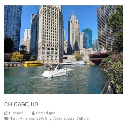
CHICAGO, UD
1 Ionawr 1
Posted gan
North America
,
USA
,
City
,
Architecture
,
Culture