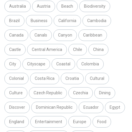
Australia
Austria
Beach
Biodiversity
Brazil
Business
California
Cambodia
Canada
Canals
Canyon
Caribbean
Castle
Central America
Chile
China
City
Cityscape
Coastal
Colombia
Colonial
Costa Rica
Croatia
Cultural
Culture
Czech Republic
Czechia
Dining
Discover
Dominican Republic
Ecuador
Egypt
England
Entertainment
Europe
Food