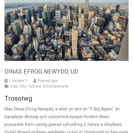
DINAS EFROG NEWYDD, UD
1 Ionawr 1
Posted gan
USA
,
City
,
Culture
,
Entertainment
Trosolwg
Mae Dinas Efrog Newydd, a elwir yn aml yn “Y Big Apple,” yn
baradwys dinesig sy’n cynrychioli bywyd modern llawn
prysurdeb tra’n cynnig gwead cyfoethog o hanes a diwylliant.
Gyda’i thraed yn llawn adeiladau uchel a’i strydoedd yn fyw gyda