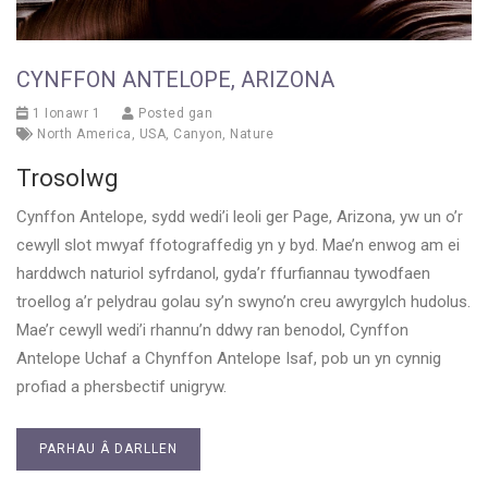
CYNFFON ANTELOPE, ARIZONA
1 Ionawr 1
Posted gan
North America
,
USA
,
Canyon
,
Nature
Trosolwg
Cynffon Antelope, sydd wedi’i leoli ger Page, Arizona, yw un o’r
cewyll slot mwyaf ffotograffedig yn y byd. Mae’n enwog am ei
harddwch naturiol syfrdanol, gyda’r ffurfiannau tywodfaen
troellog a’r pelydrau golau sy’n swyno’n creu awyrgylch hudolus.
Mae’r cewyll wedi’i rhannu’n ddwy ran benodol, Cynffon
Antelope Uchaf a Chynffon Antelope Isaf, pob un yn cynnig
profiad a phersbectif unigryw.
PARHAU Â DARLLEN