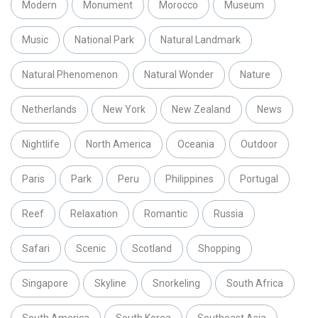
Modern
Monument
Morocco
Museum
Music
National Park
Natural Landmark
Natural Phenomenon
Natural Wonder
Nature
Netherlands
New York
New Zealand
News
Nightlife
North America
Oceania
Outdoor
Paris
Park
Peru
Philippines
Portugal
Reef
Relaxation
Romantic
Russia
Safari
Scenic
Scotland
Shopping
Singapore
Skyline
Snorkeling
South Africa
South America
South Korea
Southeast Asia