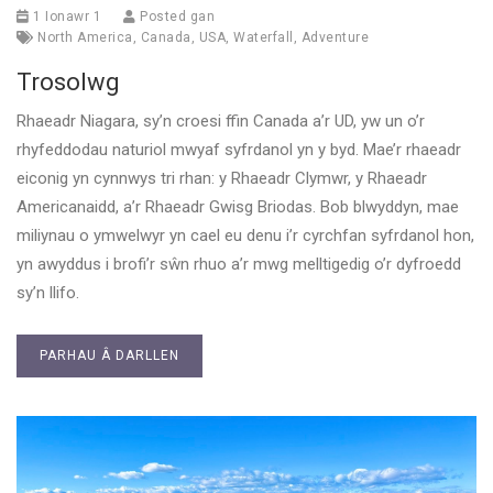
1 Ionawr 1
Posted gan
North America
,
Canada
,
USA
,
Waterfall
,
Adventure
Trosolwg
Rhaeadr Niagara, sy’n croesi ffin Canada a’r UD, yw un o’r
rhyfeddodau naturiol mwyaf syfrdanol yn y byd. Mae’r rhaeadr
eiconig yn cynnwys tri rhan: y Rhaeadr Clymwr, y Rhaeadr
Americanaidd, a’r Rhaeadr Gwisg Briodas. Bob blwyddyn, mae
miliynau o ymwelwyr yn cael eu denu i’r cyrchfan syfrdanol hon,
yn awyddus i brofi’r sŵn rhuo a’r mwg melltigedig o’r dyfroedd
sy’n llifo.
PARHAU Â DARLLEN