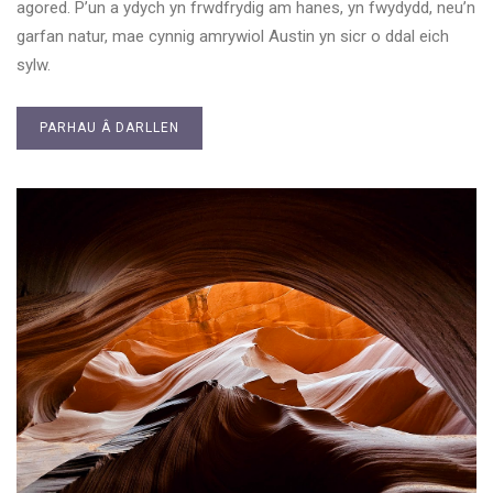
agored. P’un a ydych yn frwdfrydig am hanes, yn fwydydd, neu’n
garfan natur, mae cynnig amrywiol Austin yn sicr o ddal eich
sylw.
PARHAU Â DARLLEN