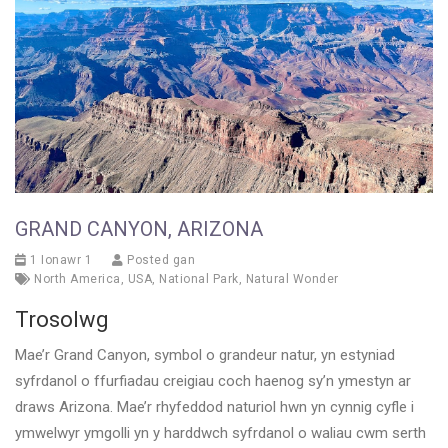
GRAND CANYON, ARIZONA
1 Ionawr 1
Posted gan
North America
,
USA
,
National Park
,
Natural Wonder
Trosolwg
Mae’r Grand Canyon, symbol o grandeur natur, yn estyniad
syfrdanol o ffurfiadau creigiau coch haenog sy’n ymestyn ar
draws Arizona. Mae’r rhyfeddod naturiol hwn yn cynnig cyfle i
ymwelwyr ymgolli yn y harddwch syfrdanol o waliau cwm serth