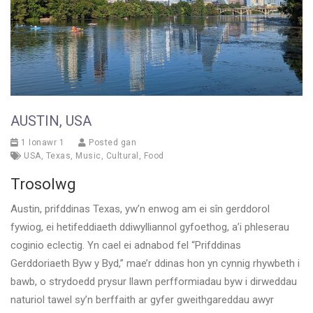
AUSTIN, USA
1 Ionawr 1
Posted gan
USA
,
Texas
,
Music
,
Cultural
,
Food
Trosolwg
Austin, prifddinas Texas, yw’n enwog am ei sîn gerddorol
fywiog, ei hetifeddiaeth ddiwylliannol gyfoethog, a’i phleserau
coginio eclectig. Yn cael ei adnabod fel “Prifddinas
Gerddoriaeth Byw y Byd,” mae’r ddinas hon yn cynnig rhywbeth i
bawb, o strydoedd prysur llawn perfformiadau byw i dirweddau
naturiol tawel sy’n berffaith ar gyfer gweithgareddau awyr