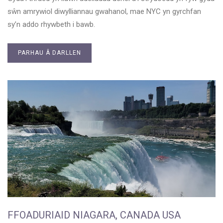
sŵn amrywiol diwylliannau gwahanol, mae NYC yn gyrchfan
sy’n addo rhywbeth i bawb.
PARHAU Â DARLLEN
FFOADURIAID NIAGARA, CANADA USA