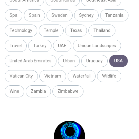
Spa
Spain
Sweden
Sydney
Tanzania
Technology
Temple
Texas
Thailand
Travel
Turkey
UAE
Unique Landscapes
United Arab Emirates
Urban
Uruguay
USA
Vatican City
Vietnam
Waterfall
Wildlife
Wine
Zambia
Zimbabwe