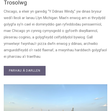
Trosolwg
Chicago, a elwir yn garedig “Y Ddinas Windy,” yw dinas brysur
wedi’i lleoli ar lanau Llyn Michigan. Mae’n enwog am ei thrydydd
golygfa sy’n cael ei dominyddio gan ryfeddodau pensaernïol,
mae Chicago yn cynnig cymysgedd o gyfoeth diwylliannol,
pleserau coginio, a golygfeydd celfyddydol bywiog. Gall
ymwelwyr fwynhau’r pizza dwfn enwog y ddinas, archwilio
amgueddfeydd o’r radd flaenaf, a mwynhau harddwch golygfaol
ei pharciau a’i traethau.
PARHAU Â DARLLEN