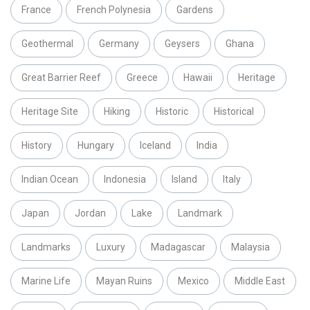
France
French Polynesia
Gardens
Geothermal
Germany
Geysers
Ghana
Great Barrier Reef
Greece
Hawaii
Heritage
Heritage Site
Hiking
Historic
Historical
History
Hungary
Iceland
India
Indian Ocean
Indonesia
Island
Italy
Japan
Jordan
Lake
Landmark
Landmarks
Luxury
Madagascar
Malaysia
Marine Life
Mayan Ruins
Mexico
Middle East