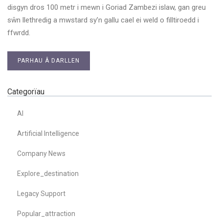
disgyn dros 100 metr i mewn i Goriad Zambezi islaw, gan greu
sŵn llethredig a mwstard sy’n gallu cael ei weld o filltiroedd i
ffwrdd.
PARHAU Â DARLLEN
Categorïau
AI
Artificial Intelligence
Company News
Explore_destination
Legacy Support
Popular_attraction