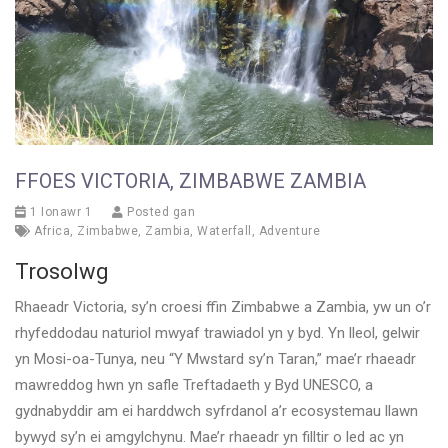
FFOES VICTORIA, ZIMBABWE ZAMBIA
1 Ionawr 1
Posted gan
Africa
,
Zimbabwe
,
Zambia
,
Waterfall
,
Adventure
Trosolwg
Rhaeadr Victoria, sy’n croesi ffin Zimbabwe a Zambia, yw un o’r
rhyfeddodau naturiol mwyaf trawiadol yn y byd. Yn lleol, gelwir
yn Mosi-oa-Tunya, neu “Y Mwstard sy’n Taran,” mae’r rhaeadr
mawreddog hwn yn safle Treftadaeth y Byd UNESCO, a
gydnabyddir am ei harddwch syfrdanol a’r ecosystemau llawn
bywyd sy’n ei amgylchynu. Mae’r rhaeadr yn filltir o led ac yn