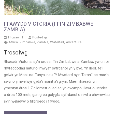
FFAWYDD VICTORIA (FFIN ZIMBABWE
ZAMBIA)
1 Ionawr 1
Posted gan
Africa
,
Zimbabwe
,
Zambia
,
Waterfall
,
Adventure
Trosolwg
Rhaeadr Victoria, sy’n croesi ffin Zimbabwe a Zambia, yw un o’r
rhyfeddodau naturiol mwyaf syfrdanol yn y byd. Yn lleol, fe’i
gelwir yn Mosi-oa-Tunya, neu “Y Mwstard sy’n Taran,” ac mae’n
swyno ymwelwyr gyda’i maint a’i grym. Mae’r rhaeadr yn
ymestyn dros 1.7 cilometr o led ac yn cwympo i lawr o uchder
o dros 100 metr, gan greu golygfa syfrdanol o niwl a chwmwlau
sy’n weladwy o filltiroedd i ffwrdd.