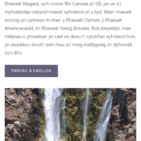
Rhaeadr Niagara, sy’n croesi ffin Canada a’r UD, yw un o’r
rhyfeddodau naturiol mwyaf syfrdanol yn y byd. Mae’r rhaeadr
eiconig yn cynnwys tri rhan: y Rhaeadr Clymwr, y Rhaeadr
Americanaidd, a’r Rhaeadr Gwisg Briodas. Bob blwyddyn, mae
miliynau o ymwelwyr yn cael eu denu i’r cyrchfan syfrdanol hon,
yn awyddus i brofi’r sŵn rhuo a’r mwg melltigedig o’r dyfroedd
sy’n llifo.
PARHAU Â DARLLEN