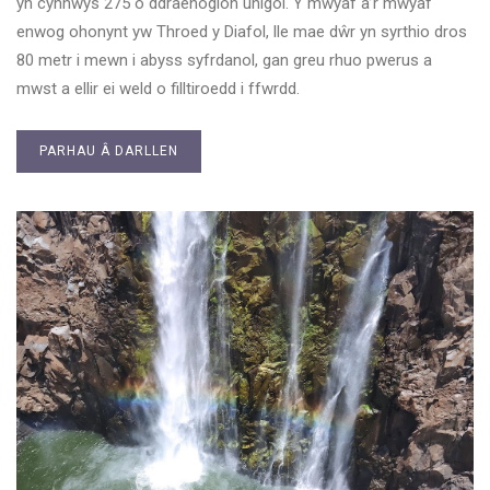
yn cynnwys 275 o ddraenogion unigol. Y mwyaf a’r mwyaf
enwog ohonynt yw Throed y Diafol, lle mae dŵr yn syrthio dros
80 metr i mewn i abyss syfrdanol, gan greu rhuo pwerus a
mwst a ellir ei weld o filltiroedd i ffwrdd.
PARHAU Â DARLLEN