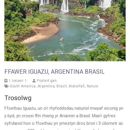
FFAWER IGUAZU, ARGENTINA BRASIL
1 Ionawr 1
Posted gan
South America
,
Argentina
,
Brazil
,
Waterfall
,
Nature
Trosolwg
Ffoethau Iguazu, un o’r rhyfeddodau naturiol mwyaf eiconig yn
y byd, yn croesi ffin rhwng yr Ariannin a Brasil. Mae’r gyfres
syfrdanol hon o ffoethau yn ymestyn dros bron i 3 cilometr ac