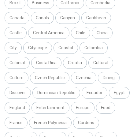
Brazil
Business
California
Cambodia
Canada
Canals
Canyon
Caribbean
Castle
Central America
Chile
China
City
Cityscape
Coastal
Colombia
Colonial
Costa Rica
Croatia
Cultural
Culture
Czech Republic
Czechia
Dining
Discover
Dominican Republic
Ecuador
Egypt
England
Entertainment
Europe
Food
France
French Polynesia
Gardens