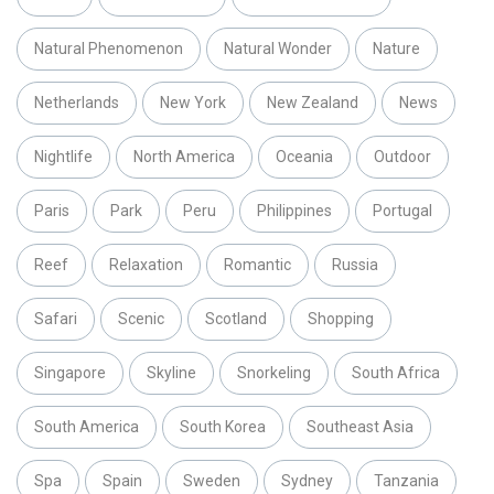
Natural Phenomenon
Natural Wonder
Nature
Netherlands
New York
New Zealand
News
Nightlife
North America
Oceania
Outdoor
Paris
Park
Peru
Philippines
Portugal
Reef
Relaxation
Romantic
Russia
Safari
Scenic
Scotland
Shopping
Singapore
Skyline
Snorkeling
South Africa
South America
South Korea
Southeast Asia
Spa
Spain
Sweden
Sydney
Tanzania