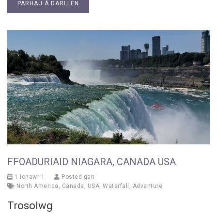
PARHAU Â DARLLEN
FFOADURIAID NIAGARA, CANADA USA
1 Ionawr 1
Posted gan
North America
,
Canada
,
USA
,
Waterfall
,
Adventure
Trosolwg