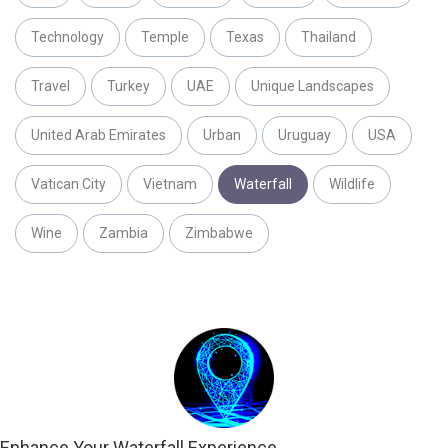
Technology
Temple
Texas
Thailand
Travel
Turkey
UAE
Unique Landscapes
United Arab Emirates
Urban
Uruguay
USA
Vatican City
Vietnam
Waterfall
Wildlife
Wine
Zambia
Zimbabwe
Enhance Your Waterfall Experience