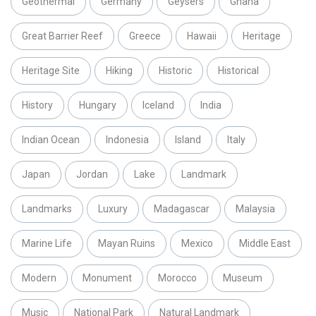
Geothermal
Germany
Geysers
Ghana
Great Barrier Reef
Greece
Hawaii
Heritage
Heritage Site
Hiking
Historic
Historical
History
Hungary
Iceland
India
Indian Ocean
Indonesia
Island
Italy
Japan
Jordan
Lake
Landmark
Landmarks
Luxury
Madagascar
Malaysia
Marine Life
Mayan Ruins
Mexico
Middle East
Modern
Monument
Morocco
Museum
Music
National Park
Natural Landmark