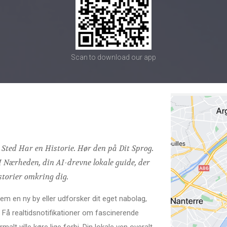
Scan to download our app
 Sted Har en Historie. Hør den på Dit Sprog.
I Nærheden, din AI-drevne lokale guide, der
storier omkring dig.
 en ny by eller udforsker dit eget nabolag,
e. Få realtidsnotifikationer om fascinerende