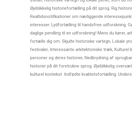
steder, historiske vartegn og lokale perler, som du norm
Øjeblikkelig historiefortælling på dit sprog. Rig histor
Realtidsnotifikationer om nærliggende interessepunkt
interesser. Lydfortælling til handsfree udforskning. Gø
daglige pendling til en udforskning! Mens du kører, arbej
fortælle dig om. Skjulte historiske vartegn, Lokale
festivaler, Interessante arkitektoniske træk, Kultur
personer og deres historier, Nedbrydning af sprogbarr
historier på dit foretrukne sprog. Øjeblikkelig oversæ
kulturel kontekst. Indfødte kvalitetsfortælling. Unders