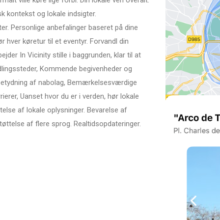
alt ville køre lige forbi. Din lokale ven overalt.
isk kontekst og lokale indsigter.
er. Personlige anbefalinger baseret på dine
r hver køretur til et eventyr. Forvandl din
der In Vicinity stille i baggrunden, klar til at
 yndlingssteder, Kommende begivenheder og
el betydning af nabolag, Bemærkelsesværdige
ierer, Uanset hvor du er i verden, hør lokale
ttelse af lokale oplysninger. Bevarelse af
tøttelse af flere sprog. Realtidsopdateringer.