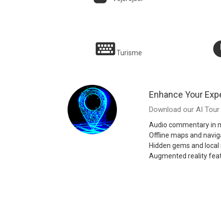
Som at have en kyndig lokal ven i hver by!
Tr
Sarah T.
Turisme
Enhance Your Exp
Download our AI Tour 
Audio commentary in m
Offline maps and navig
Hidden gems and loca
Augmented reality fea