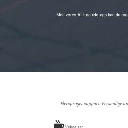
Med vores AI-turguide-app kan du tage
Flersproget support. Personlige anb
Vejsrejser