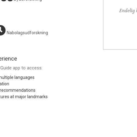
ansformerede min daglige pendling til en daglig
Endelig 
opdagelse
Nabolagsudforskning
Michael R.
erience
Guide app to access:
ultiple languages
ation
l recommendations
tures at major landmarks