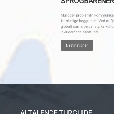
SPROGBARENER
Muliggør problemfri kommunikat
forskellige baggrunde. Ved at fj
globalt samarbejde, styrke kul
inkluderende samfund.
Destinationer
AI TALENDE TURGUIDE.