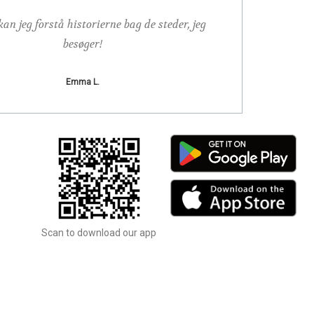
kan jeg forstå historierne bag de steder, jeg
Som at ha
besøger!
Emma L.
Scan to download our app