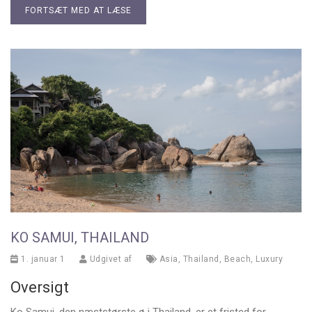
FORTSÆT MED AT LÆSE
KO SAMUI, THAILAND
1. januar 1
Udgivet af
Asia
,
Thailand
,
Beach
,
Luxury
Oversigt
Ko Samui, den næststørste ø i Thailand, er et fristed for