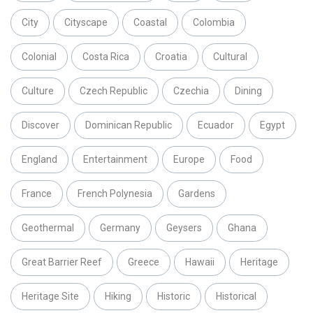
City
Cityscape
Coastal
Colombia
Colonial
Costa Rica
Croatia
Cultural
Culture
Czech Republic
Czechia
Dining
Discover
Dominican Republic
Ecuador
Egypt
England
Entertainment
Europe
Food
France
French Polynesia
Gardens
Geothermal
Germany
Geysers
Ghana
Great Barrier Reef
Greece
Hawaii
Heritage
Heritage Site
Hiking
Historic
Historical