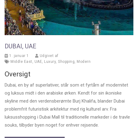
DUBAI, UAE
1. januar 1
Udgivet af
Middle East
,
UAE
,
Luxury
,
Shopping
,
Modern
Oversigt
Dubai, en by af superlativer, står som et fyrtårn af modernitet
og luksus midt i den arabiske ørken. Kendt for sin ikoniske
skyline med den verdensberømte Burj Khalifa, blander Dubai
problemfrit futuristisk arkitektur med rig kulturel arv. Fra
luksusshopping i Dubai Mall til traditionelle markeder i de travle
souks, tilbyder byen noget for enhver rejsende.