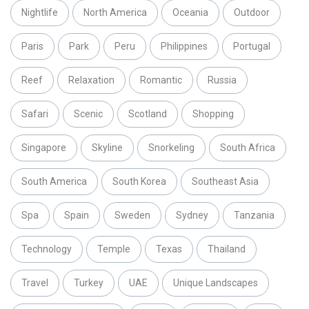
Nightlife
North America
Oceania
Outdoor
Paris
Park
Peru
Philippines
Portugal
Reef
Relaxation
Romantic
Russia
Safari
Scenic
Scotland
Shopping
Singapore
Skyline
Snorkeling
South Africa
South America
South Korea
Southeast Asia
Spa
Spain
Sweden
Sydney
Tanzania
Technology
Temple
Texas
Thailand
Travel
Turkey
UAE
Unique Landscapes