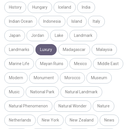
History
Hungary
Iceland
India
Indian Ocean
Indonesia
Island
Italy
Japan
Jordan
Lake
Landmark
Landmarks
Luxury
Madagascar
Malaysia
Marine Life
Mayan Ruins
Mexico
Middle East
Modern
Monument
Morocco
Museum
Music
National Park
Natural Landmark
Natural Phenomenon
Natural Wonder
Nature
Netherlands
New York
New Zealand
News