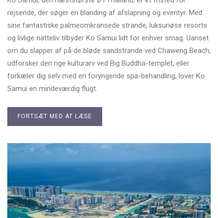
rejsende, der søger en blanding af afslapning og eventyr. Med
sine fantastiske palmeomkransede strande, luksuriøse resorts
og livlige natteliv tilbyder Ko Samui lidt for enhver smag. Uanset
om du slapper af på de bløde sandstrande ved Chaweng Beach,
udforsker den rige kulturarv ved Big Buddha-templet, eller
forkæler dig selv med en foryngende spa-behandling, lover Ko
Samui en mindeværdig flugt.
FORTSÆT MED AT LÆSE