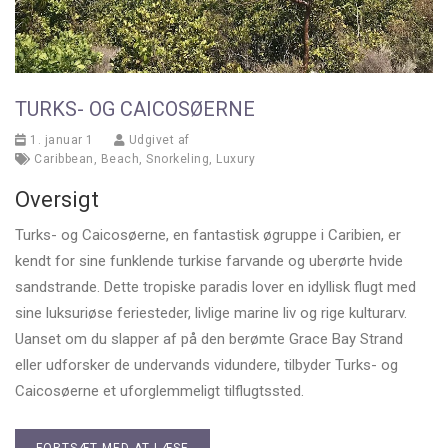
TURKS- OG CAICOSØERNE
1. januar 1
Udgivet af
Caribbean
,
Beach
,
Snorkeling
,
Luxury
Oversigt
Turks- og Caicosøerne, en fantastisk øgruppe i Caribien, er
kendt for sine funklende turkise farvande og uberørte hvide
sandstrande. Dette tropiske paradis lover en idyllisk flugt med
sine luksuriøse feriesteder, livlige marine liv og rige kulturarv.
Uanset om du slapper af på den berømte Grace Bay Strand
eller udforsker de undervands vidundere, tilbyder Turks- og
Caicosøerne et uforglemmeligt tilflugtssted.
FORTSÆT MED AT LÆSE