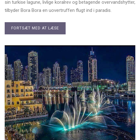
sin turkise lagune, livlige koralrev og betagende overvandshytter,
tilbyder Bora Bora en uovertruffen flugt ind i paradis.
FORTSÆT MED AT LÆSE