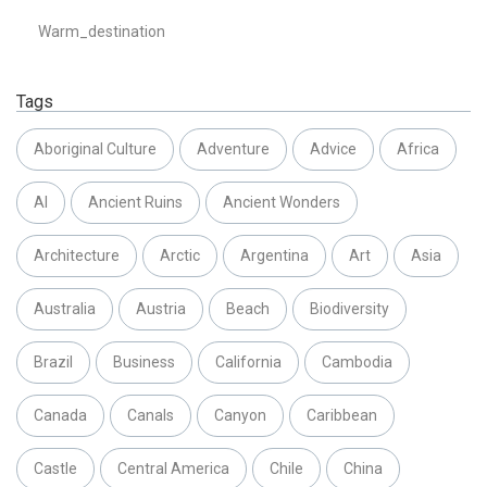
Warm_destination
Tags
Aboriginal Culture
Adventure
Advice
Africa
AI
Ancient Ruins
Ancient Wonders
Architecture
Arctic
Argentina
Art
Asia
Australia
Austria
Beach
Biodiversity
Brazil
Business
California
Cambodia
Canada
Canals
Canyon
Caribbean
Castle
Central America
Chile
China