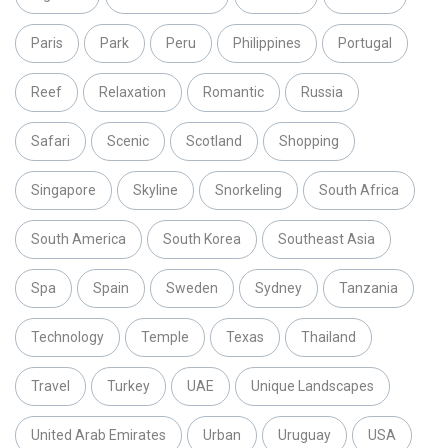
Paris
Park
Peru
Philippines
Portugal
Reef
Relaxation
Romantic
Russia
Safari
Scenic
Scotland
Shopping
Singapore
Skyline
Snorkeling
South Africa
South America
South Korea
Southeast Asia
Spa
Spain
Sweden
Sydney
Tanzania
Technology
Temple
Texas
Thailand
Travel
Turkey
UAE
Unique Landscapes
United Arab Emirates
Urban
Uruguay
USA