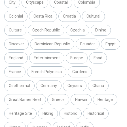
City
Cityscape
Coastal
Colombia
Colonial
Costa Rica
Croatia
Cultural
Culture
Czech Republic
Czechia
Dining
Discover
Dominican Republic
Ecuador
Egypt
England
Entertainment
Europe
Food
France
French Polynesia
Gardens
Geothermal
Germany
Geysers
Ghana
Great Barrier Reef
Greece
Hawaii
Heritage
Heritage Site
Hiking
Historic
Historical