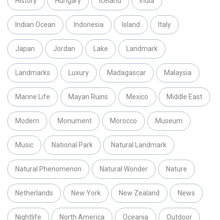
History
Hungary
Iceland
India
Indian Ocean
Indonesia
Island
Italy
Japan
Jordan
Lake
Landmark
Landmarks
Luxury
Madagascar
Malaysia
Marine Life
Mayan Ruins
Mexico
Middle East
Modern
Monument
Morocco
Museum
Music
National Park
Natural Landmark
Natural Phenomenon
Natural Wonder
Nature
Netherlands
New York
New Zealand
News
Nightlife
North America
Oceania
Outdoor