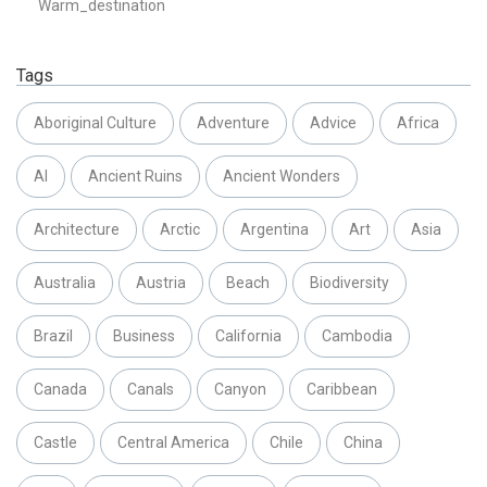
Warm_destination
Tags
Aboriginal Culture
Adventure
Advice
Africa
AI
Ancient Ruins
Ancient Wonders
Architecture
Arctic
Argentina
Art
Asia
Australia
Austria
Beach
Biodiversity
Brazil
Business
California
Cambodia
Canada
Canals
Canyon
Caribbean
Castle
Central America
Chile
China