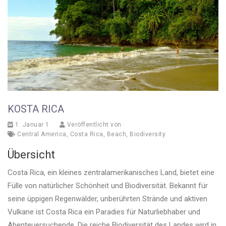
KOSTA RICA
1. Januar 1
Veröffentlicht von
Central America
,
Costa Rica
,
Beach
,
Biodiversity
Übersicht
Costa Rica, ein kleines zentralamerikanisches Land, bietet eine
Fülle von natürlicher Schönheit und Biodiversität. Bekannt für
seine üppigen Regenwälder, unberührten Strände und aktiven
Vulkane ist Costa Rica ein Paradies für Naturliebhaber und
Abenteuersuchende. Die reiche Biodiversität des Landes wird in