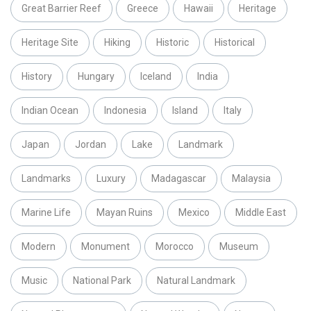
Great Barrier Reef
Greece
Hawaii
Heritage
Heritage Site
Hiking
Historic
Historical
History
Hungary
Iceland
India
Indian Ocean
Indonesia
Island
Italy
Japan
Jordan
Lake
Landmark
Landmarks
Luxury
Madagascar
Malaysia
Marine Life
Mayan Ruins
Mexico
Middle East
Modern
Monument
Morocco
Museum
Music
National Park
Natural Landmark