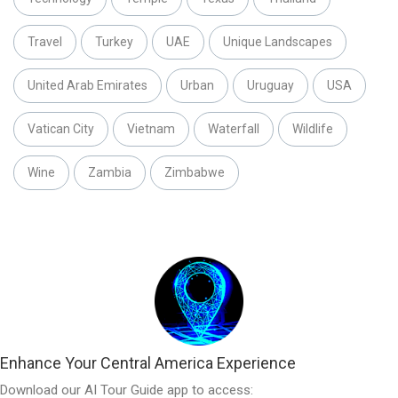
Travel
Turkey
UAE
Unique Landscapes
United Arab Emirates
Urban
Uruguay
USA
Vatican City
Vietnam
Waterfall
Wildlife
Wine
Zambia
Zimbabwe
Enhance Your Central America Experience
Download our AI Tour Guide app to access: