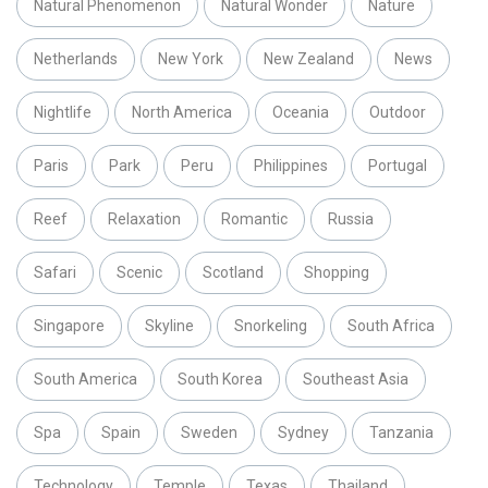
Natural Phenomenon
Natural Wonder
Nature
Netherlands
New York
New Zealand
News
Nightlife
North America
Oceania
Outdoor
Paris
Park
Peru
Philippines
Portugal
Reef
Relaxation
Romantic
Russia
Safari
Scenic
Scotland
Shopping
Singapore
Skyline
Snorkeling
South Africa
South America
South Korea
Southeast Asia
Spa
Spain
Sweden
Sydney
Tanzania
Technology
Temple
Texas
Thailand