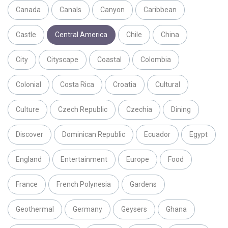
Canada
Canals
Canyon
Caribbean
Castle
Central America
Chile
China
City
Cityscape
Coastal
Colombia
Colonial
Costa Rica
Croatia
Cultural
Culture
Czech Republic
Czechia
Dining
Discover
Dominican Republic
Ecuador
Egypt
England
Entertainment
Europe
Food
France
French Polynesia
Gardens
Geothermal
Germany
Geysers
Ghana