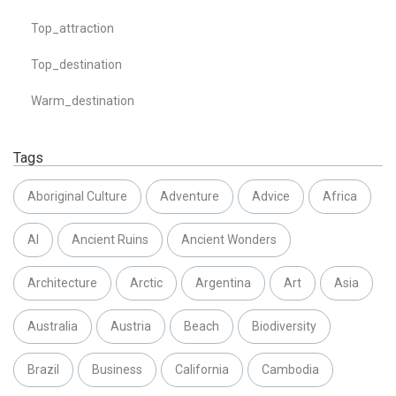
Top_attraction
Top_destination
Warm_destination
Tags
Aboriginal Culture
Adventure
Advice
Africa
AI
Ancient Ruins
Ancient Wonders
Architecture
Arctic
Argentina
Art
Asia
Australia
Austria
Beach
Biodiversity
Brazil
Business
California
Cambodia