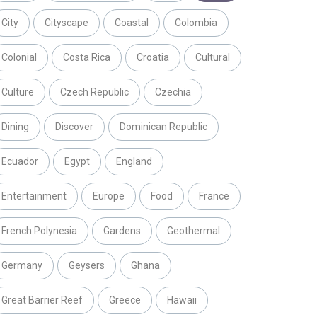
City
Cityscape
Coastal
Colombia
Colonial
Costa Rica
Croatia
Cultural
Culture
Czech Republic
Czechia
Dining
Discover
Dominican Republic
Ecuador
Egypt
England
Entertainment
Europe
Food
France
French Polynesia
Gardens
Geothermal
Germany
Geysers
Ghana
Great Barrier Reef
Greece
Hawaii