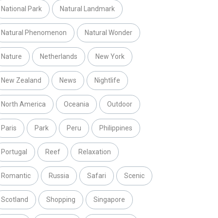
National Park
Natural Landmark
Natural Phenomenon
Natural Wonder
Nature
Netherlands
New York
New Zealand
News
Nightlife
North America
Oceania
Outdoor
Paris
Park
Peru
Philippines
Portugal
Reef
Relaxation
Romantic
Russia
Safari
Scenic
Scotland
Shopping
Singapore