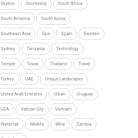
Skyline
Snorkeling
South Africa
South America
South Korea
Southeast Asia
Spa
Spain
Sweden
Sydney
Tanzania
Technology
Temple
Texas
Thailand
Travel
Turkey
UAE
Unique Landscapes
United Arab Emirates
Urban
Uruguay
USA
Vatican City
Vietnam
Waterfall
Wildlife
Wine
Zambia