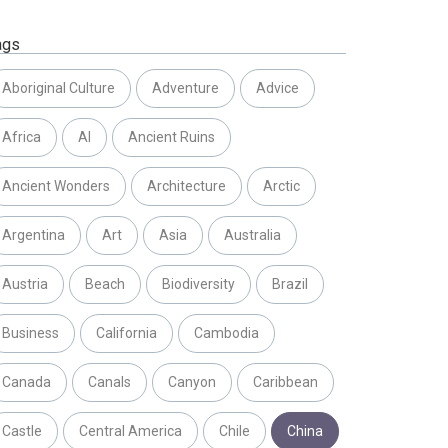
ags
Aboriginal Culture
Adventure
Advice
Africa
AI
Ancient Ruins
Ancient Wonders
Architecture
Arctic
Argentina
Art
Asia
Australia
Austria
Beach
Biodiversity
Brazil
Business
California
Cambodia
Canada
Canals
Canyon
Caribbean
Castle
Central America
Chile
China