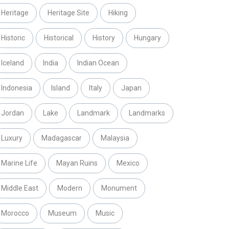
Heritage
Heritage Site
Hiking
Historic
Historical
History
Hungary
Iceland
India
Indian Ocean
Indonesia
Island
Italy
Japan
Jordan
Lake
Landmark
Landmarks
Luxury
Madagascar
Malaysia
Marine Life
Mayan Ruins
Mexico
Middle East
Modern
Monument
Morocco
Museum
Music