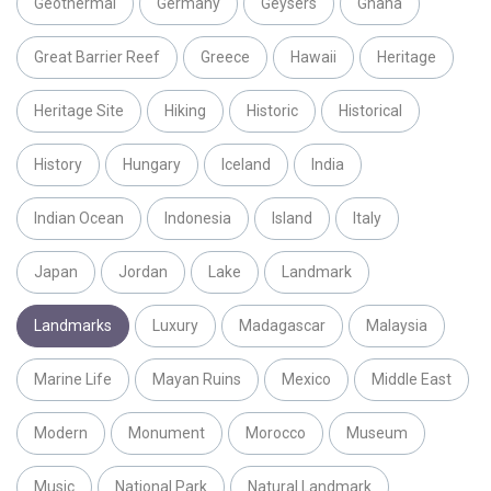
Geothermal
Germany
Geysers
Ghana
Great Barrier Reef
Greece
Hawaii
Heritage
Heritage Site
Hiking
Historic
Historical
History
Hungary
Iceland
India
Indian Ocean
Indonesia
Island
Italy
Japan
Jordan
Lake
Landmark
Landmarks
Luxury
Madagascar
Malaysia
Marine Life
Mayan Ruins
Mexico
Middle East
Modern
Monument
Morocco
Museum
Music
National Park
Natural Landmark