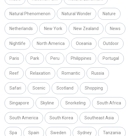
Natural Phenomenon
Natural Wonder
Nature
Netherlands
New York
New Zealand
News
Nightlife
North America
Oceania
Outdoor
Paris
Park
Peru
Philippines
Portugal
Reef
Relaxation
Romantic
Russia
Safari
Scenic
Scotland
Shopping
Singapore
Skyline
Snorkeling
South Africa
South America
South Korea
Southeast Asia
Spa
Spain
Sweden
Sydney
Tanzania