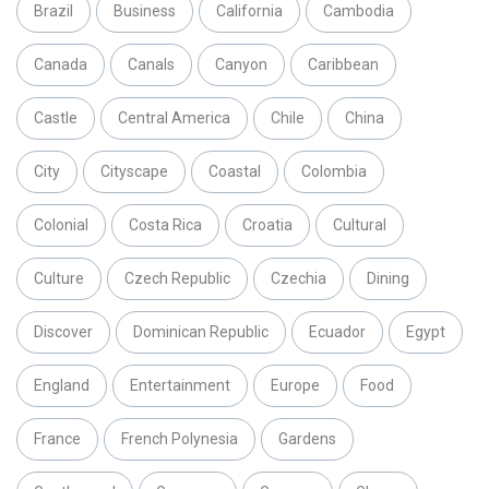
Brazil
Business
California
Cambodia
Canada
Canals
Canyon
Caribbean
Castle
Central America
Chile
China
City
Cityscape
Coastal
Colombia
Colonial
Costa Rica
Croatia
Cultural
Culture
Czech Republic
Czechia
Dining
Discover
Dominican Republic
Ecuador
Egypt
England
Entertainment
Europe
Food
France
French Polynesia
Gardens