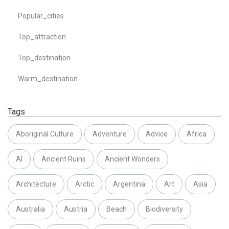
Popular_cities
Top_attraction
Top_destination
Warm_destination
Tags
Aboriginal Culture
Adventure
Advice
Africa
AI
Ancient Ruins
Ancient Wonders
Architecture
Arctic
Argentina
Art
Asia
Australia
Austria
Beach
Biodiversity