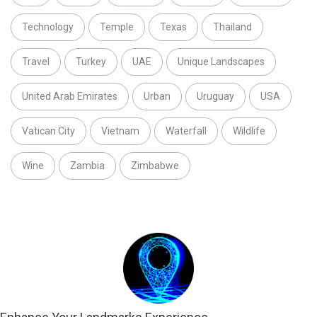
Technology
Temple
Texas
Thailand
Travel
Turkey
UAE
Unique Landscapes
United Arab Emirates
Urban
Uruguay
USA
Vatican City
Vietnam
Waterfall
Wildlife
Wine
Zambia
Zimbabwe