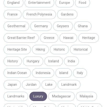
England
Entertainment
Europe
Food
France
French Polynesia
Gardens
Geothermal
Germany
Geysers
Ghana
Great Barrier Reef
Greece
Hawaii
Heritage
Heritage Site
Hiking
Historic
Historical
History
Hungary
Iceland
India
Indian Ocean
Indonesia
Island
Italy
Japan
Jordan
Lake
Landmark
Landmarks
Luxury
Madagascar
Malaysia