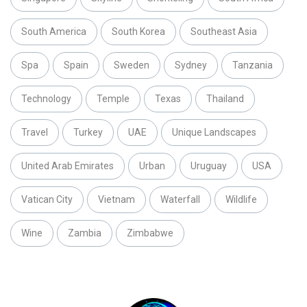
South America
South Korea
Southeast Asia
Spa
Spain
Sweden
Sydney
Tanzania
Technology
Temple
Texas
Thailand
Travel
Turkey
UAE
Unique Landscapes
United Arab Emirates
Urban
Uruguay
USA
Vatican City
Vietnam
Waterfall
Wildlife
Wine
Zambia
Zimbabwe