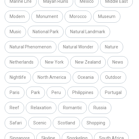
Marine Life
Mayan Ruins
Mexico
Middle East
Modern
Monument
Morocco
Museum
Music
National Park
Natural Landmark
Natural Phenomenon
Natural Wonder
Nature
Netherlands
New York
New Zealand
News
Nightlife
North America
Oceania
Outdoor
Paris
Park
Peru
Philippines
Portugal
Reef
Relaxation
Romantic
Russia
Safari
Scenic
Scotland
Shopping
Singapore
Skyline
Snorkeling
South Africa