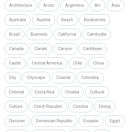
Architecture
Arctic
Argentina
Art
Asia
Australia
Austria
Beach
Biodiversity
Brazil
Business
California
Cambodia
Canada
Canals
Canyon
Caribbean
Castle
Central America
Chile
China
City
Cityscape
Coastal
Colombia
Colonial
Costa Rica
Croatia
Cultural
Culture
Czech Republic
Czechia
Dining
Discover
Dominican Republic
Ecuador
Egypt