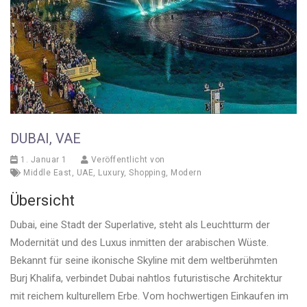
DUBAI, VAE
1. Januar 1
Veröffentlicht von
Middle East
,
UAE
,
Luxury
,
Shopping
,
Modern
Übersicht
Dubai, eine Stadt der Superlative, steht als Leuchtturm der
Modernität und des Luxus inmitten der arabischen Wüste.
Bekannt für seine ikonische Skyline mit dem weltberühmten
Burj Khalifa, verbindet Dubai nahtlos futuristische Architektur
mit reichem kulturellem Erbe. Vom hochwertigen Einkaufen im