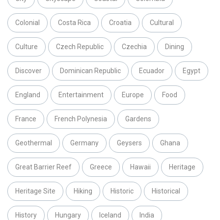
Colonial
Costa Rica
Croatia
Cultural
Culture
Czech Republic
Czechia
Dining
Discover
Dominican Republic
Ecuador
Egypt
England
Entertainment
Europe
Food
France
French Polynesia
Gardens
Geothermal
Germany
Geysers
Ghana
Great Barrier Reef
Greece
Hawaii
Heritage
Heritage Site
Hiking
Historic
Historical
History
Hungary
Iceland
India