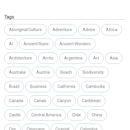
Tags
Aboriginal Culture
Adventure
Advice
Africa
AI
Ancient Ruins
Ancient Wonders
Architecture
Arctic
Argentina
Art
Asia
Australia
Austria
Beach
Biodiversity
Brazil
Business
California
Cambodia
Canada
Canals
Canyon
Caribbean
Castle
Central America
Chile
China
City
Cityscape
Coastal
Colombia