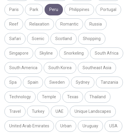
Paris
Park
Peru
Philippines
Portugal
Reef
Relaxation
Romantic
Russia
Safari
Scenic
Scotland
Shopping
Singapore
Skyline
Snorkeling
South Africa
South America
South Korea
Southeast Asia
Spa
Spain
Sweden
Sydney
Tanzania
Technology
Temple
Texas
Thailand
Travel
Turkey
UAE
Unique Landscapes
United Arab Emirates
Urban
Uruguay
USA