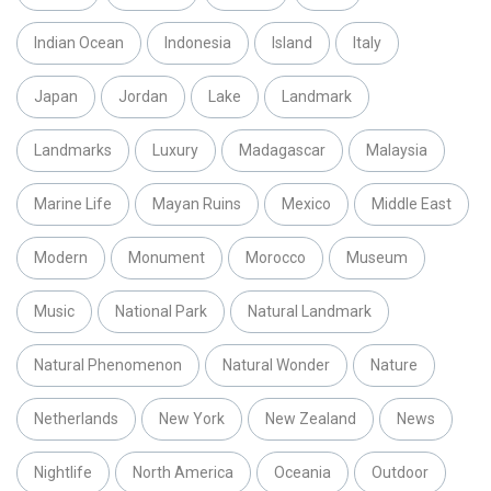
Indian Ocean
Indonesia
Island
Italy
Japan
Jordan
Lake
Landmark
Landmarks
Luxury
Madagascar
Malaysia
Marine Life
Mayan Ruins
Mexico
Middle East
Modern
Monument
Morocco
Museum
Music
National Park
Natural Landmark
Natural Phenomenon
Natural Wonder
Nature
Netherlands
New York
New Zealand
News
Nightlife
North America
Oceania
Outdoor