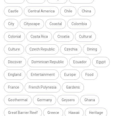
Castle
Central America
Chile
China
City
Cityscape
Coastal
Colombia
Colonial
Costa Rica
Croatia
Cultural
Culture
Czech Republic
Czechia
Dining
Discover
Dominican Republic
Ecuador
Egypt
England
Entertainment
Europe
Food
France
French Polynesia
Gardens
Geothermal
Germany
Geysers
Ghana
Great Barrier Reef
Greece
Hawaii
Heritage