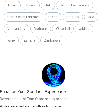
Travel
Turkey
UAE
Unique Landscapes
United Arab Emirates
Urban
Uruguay
USA
Vatican City
Vietnam
Waterfall
Wildlife
Wine
Zambia
Zimbabwe
Enhance Your Scotland Experience
Download our AI Tour Guide app to access:
Audio commentary in multiple languages