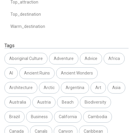
Top_attraction
Top_destination
Warm_destination
Tags
Aboriginal Culture
Adventure
Advice
Africa
AI
Ancient Ruins
Ancient Wonders
Architecture
Arctic
Argentina
Art
Asia
Australia
Austria
Beach
Biodiversity
Brazil
Business
California
Cambodia
Canada
Canals
Canyon
Caribbean