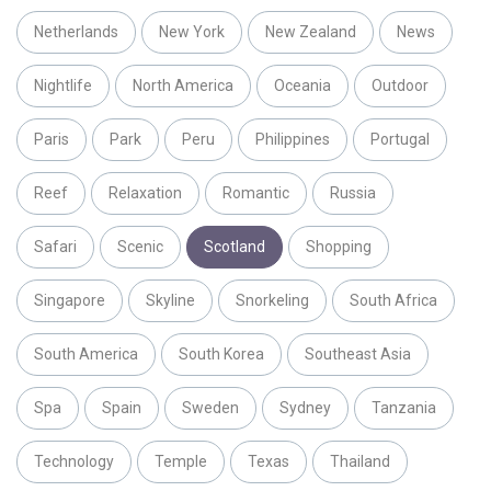
Netherlands
New York
New Zealand
News
Nightlife
North America
Oceania
Outdoor
Paris
Park
Peru
Philippines
Portugal
Reef
Relaxation
Romantic
Russia
Safari
Scenic
Scotland
Shopping
Singapore
Skyline
Snorkeling
South Africa
South America
South Korea
Southeast Asia
Spa
Spain
Sweden
Sydney
Tanzania
Technology
Temple
Texas
Thailand