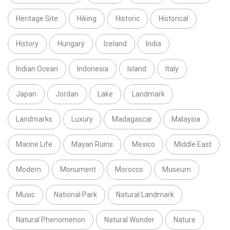
Heritage Site
Hiking
Historic
Historical
History
Hungary
Iceland
India
Indian Ocean
Indonesia
Island
Italy
Japan
Jordan
Lake
Landmark
Landmarks
Luxury
Madagascar
Malaysia
Marine Life
Mayan Ruins
Mexico
Middle East
Modern
Monument
Morocco
Museum
Music
National Park
Natural Landmark
Natural Phenomenon
Natural Wonder
Nature