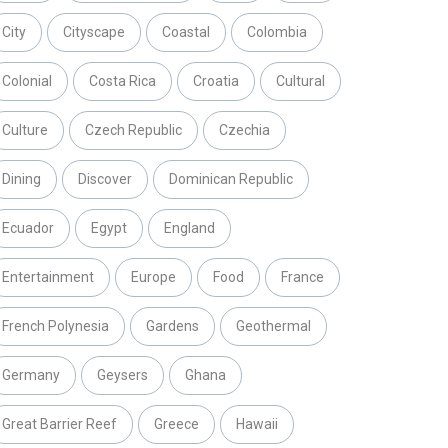
City
Cityscape
Coastal
Colombia
Colonial
Costa Rica
Croatia
Cultural
Culture
Czech Republic
Czechia
Dining
Discover
Dominican Republic
Ecuador
Egypt
England
Entertainment
Europe
Food
France
French Polynesia
Gardens
Geothermal
Germany
Geysers
Ghana
Great Barrier Reef
Greece
Hawaii