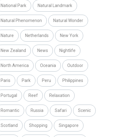
National Park
Natural Landmark
Natural Phenomenon
Natural Wonder
Nature
Netherlands
New York
New Zealand
News
Nightlife
North America
Oceania
Outdoor
Paris
Park
Peru
Philippines
Portugal
Reef
Relaxation
Romantic
Russia
Safari
Scenic
Scotland
Shopping
Singapore