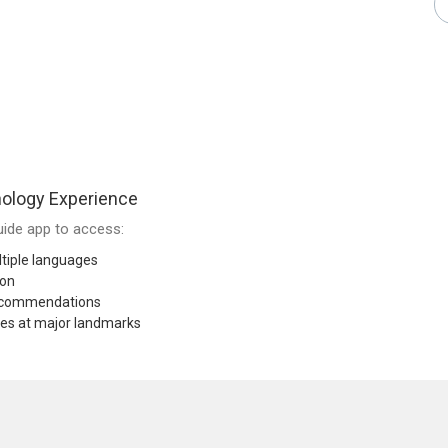
ology Experience
ide app to access:
tiple languages
ion
recommendations
res at major landmarks