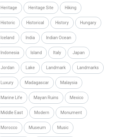
Heritage
Heritage Site
Hiking
Historic
Historical
History
Hungary
Iceland
India
Indian Ocean
Indonesia
Island
Italy
Japan
Jordan
Lake
Landmark
Landmarks
Luxury
Madagascar
Malaysia
Marine Life
Mayan Ruins
Mexico
Middle East
Modern
Monument
Morocco
Museum
Music