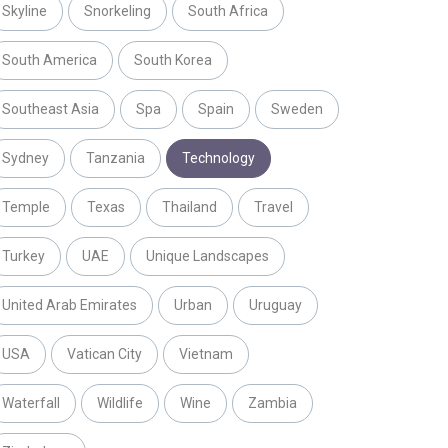
Skyline
Snorkeling
South Africa
South America
South Korea
Southeast Asia
Spa
Spain
Sweden
Sydney
Tanzania
Technology
Temple
Texas
Thailand
Travel
Turkey
UAE
Unique Landscapes
United Arab Emirates
Urban
Uruguay
USA
Vatican City
Vietnam
Waterfall
Wildlife
Wine
Zambia