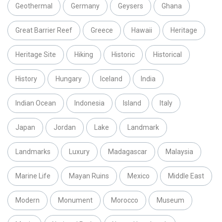
Geothermal
Germany
Geysers
Ghana
Great Barrier Reef
Greece
Hawaii
Heritage
Heritage Site
Hiking
Historic
Historical
History
Hungary
Iceland
India
Indian Ocean
Indonesia
Island
Italy
Japan
Jordan
Lake
Landmark
Landmarks
Luxury
Madagascar
Malaysia
Marine Life
Mayan Ruins
Mexico
Middle East
Modern
Monument
Morocco
Museum