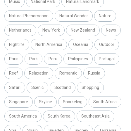
Music
National Park
Natural Landmark
Natural Phenomenon
Natural Wonder
Nature
Netherlands
New York
New Zealand
News
Nightlife
North America
Oceania
Outdoor
Paris
Park
Peru
Philippines
Portugal
Reef
Relaxation
Romantic
Russia
Safari
Scenic
Scotland
Shopping
Singapore
Skyline
Snorkeling
South Africa
South America
South Korea
Southeast Asia
Spa
Spain
Sweden
Sydney
Tanzania