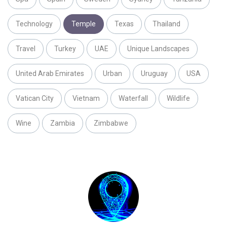
Technology
Temple
Texas
Thailand
Travel
Turkey
UAE
Unique Landscapes
United Arab Emirates
Urban
Uruguay
USA
Vatican City
Vietnam
Waterfall
Wildlife
Wine
Zambia
Zimbabwe