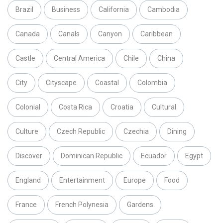
Brazil
Business
California
Cambodia
Canada
Canals
Canyon
Caribbean
Castle
Central America
Chile
China
City
Cityscape
Coastal
Colombia
Colonial
Costa Rica
Croatia
Cultural
Culture
Czech Republic
Czechia
Dining
Discover
Dominican Republic
Ecuador
Egypt
England
Entertainment
Europe
Food
France
French Polynesia
Gardens