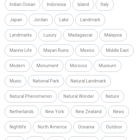
Indian Ocean
Indonesia
Island
Italy
Japan
Jordan
Lake
Landmark
Landmarks
Luxury
Madagascar
Malaysia
Marine Life
Mayan Ruins
Mexico
Middle East
Modern
Monument
Morocco
Museum
Music
National Park
Natural Landmark
Natural Phenomenon
Natural Wonder
Nature
Netherlands
New York
New Zealand
News
Nightlife
North America
Oceania
Outdoor