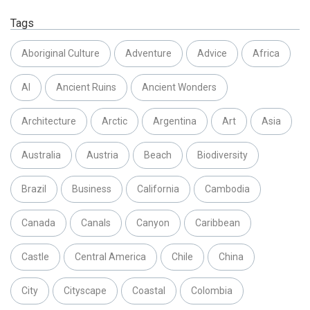
Tags
Aboriginal Culture
Adventure
Advice
Africa
AI
Ancient Ruins
Ancient Wonders
Architecture
Arctic
Argentina
Art
Asia
Australia
Austria
Beach
Biodiversity
Brazil
Business
California
Cambodia
Canada
Canals
Canyon
Caribbean
Castle
Central America
Chile
China
City
Cityscape
Coastal
Colombia