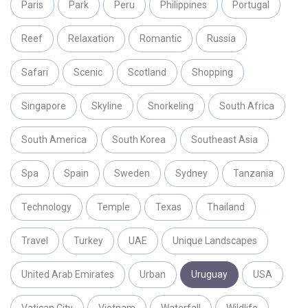
Paris
Park
Peru
Philippines
Portugal
Reef
Relaxation
Romantic
Russia
Safari
Scenic
Scotland
Shopping
Singapore
Skyline
Snorkeling
South Africa
South America
South Korea
Southeast Asia
Spa
Spain
Sweden
Sydney
Tanzania
Technology
Temple
Texas
Thailand
Travel
Turkey
UAE
Unique Landscapes
United Arab Emirates
Urban
Uruguay
USA
Vatican City
Vietnam
Waterfall
Wildlife