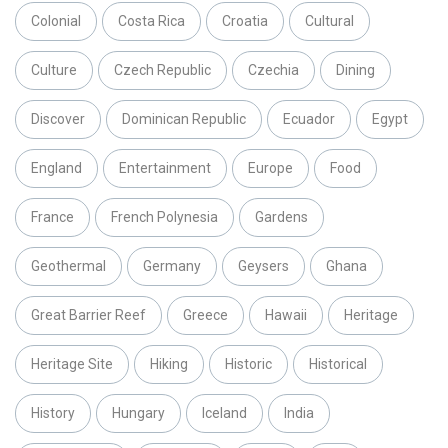
Colonial
Costa Rica
Croatia
Cultural
Culture
Czech Republic
Czechia
Dining
Discover
Dominican Republic
Ecuador
Egypt
England
Entertainment
Europe
Food
France
French Polynesia
Gardens
Geothermal
Germany
Geysers
Ghana
Great Barrier Reef
Greece
Hawaii
Heritage
Heritage Site
Hiking
Historic
Historical
History
Hungary
Iceland
India