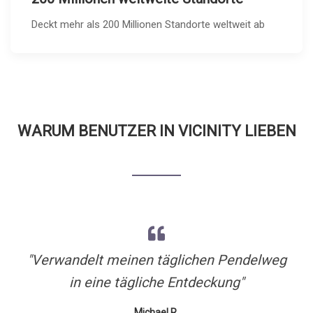
Deckt mehr als 200 Millionen Standorte weltweit ab
WARUM BENUTZER IN VICINITY LIEBEN
"Verwandelt meinen täglichen Pendelweg
"Like having a knowledgeable local friend
"Endlich kann ich die Geschichten hinter
den Orten verstehen, die ich besuche!"
in eine tägliche Entdeckung"
in every city!"
Michael R.
Emma L.
Sarah T.