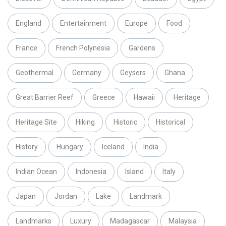
England
Entertainment
Europe
Food
France
French Polynesia
Gardens
Geothermal
Germany
Geysers
Ghana
Great Barrier Reef
Greece
Hawaii
Heritage
Heritage Site
Hiking
Historic
Historical
History
Hungary
Iceland
India
Indian Ocean
Indonesia
Island
Italy
Japan
Jordan
Lake
Landmark
Landmarks
Luxury
Madagascar
Malaysia