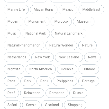
Marine Life
Mayan Ruins
Mexico
Middle East
Modern
Monument
Morocco
Museum
Music
National Park
Natural Landmark
Natural Phenomenon
Natural Wonder
Nature
Netherlands
New York
New Zealand
News
Nightlife
North America
Oceania
Outdoor
Paris
Park
Peru
Philippines
Portugal
Reef
Relaxation
Romantic
Russia
Safari
Scenic
Scotland
Shopping