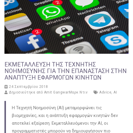
ΕΚΜΕΤΆΛΛΕΥΣΗ ΤΗΣ ΤΕΧΝΗΤΉΣ
ΝΟΗΜΟΣΎΝΗΣ ΓΙΑ ΤΗΝ ΕΠΑΝΆΣΤΑΣΗ ΣΤΗΝ
ΑΝΆΠΤΥΞΗ ΕΦΑΡΜΟΓΏΝ ΚΙΝΗΤΏΝ
24 Σεπτεμβρίου 2018
Δημοσιεύτηκε από
Amit GangwarΜαρκ Ντιν
Advice
,
AI
Η Τεχνητή Νοημοσύνη (AI) μεταμορφώνει τις
βιομηχανίες, και η ανάπτυξη εφαρμογών κινητών δεν
αποτελεί εξαίρεση. Εκμεταλλευόμενοι την AI, οι
προγραμματιστές μπορούν να δημιουργήσουν πιο