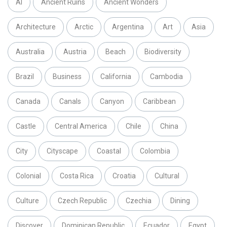
AI
Ancient Ruins
Ancient Wonders
Architecture
Arctic
Argentina
Art
Asia
Australia
Austria
Beach
Biodiversity
Brazil
Business
California
Cambodia
Canada
Canals
Canyon
Caribbean
Castle
Central America
Chile
China
City
Cityscape
Coastal
Colombia
Colonial
Costa Rica
Croatia
Cultural
Culture
Czech Republic
Czechia
Dining
Discover
Dominican Republic
Ecuador
Egypt