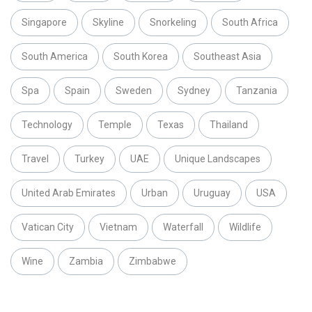
Singapore
Skyline
Snorkeling
South Africa
South America
South Korea
Southeast Asia
Spa
Spain
Sweden
Sydney
Tanzania
Technology
Temple
Texas
Thailand
Travel
Turkey
UAE
Unique Landscapes
United Arab Emirates
Urban
Uruguay
USA
Vatican City
Vietnam
Waterfall
Wildlife
Wine
Zambia
Zimbabwe