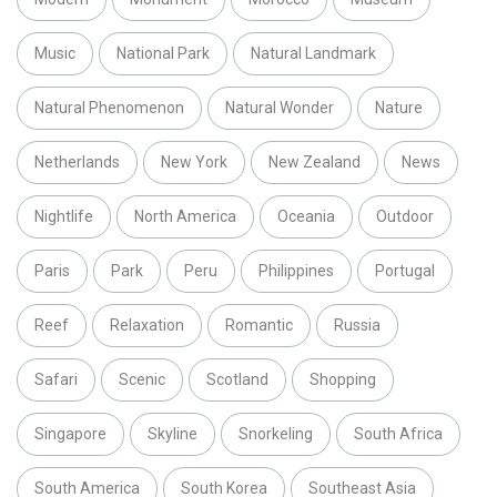
Music
National Park
Natural Landmark
Natural Phenomenon
Natural Wonder
Nature
Netherlands
New York
New Zealand
News
Nightlife
North America
Oceania
Outdoor
Paris
Park
Peru
Philippines
Portugal
Reef
Relaxation
Romantic
Russia
Safari
Scenic
Scotland
Shopping
Singapore
Skyline
Snorkeling
South Africa
South America
South Korea
Southeast Asia