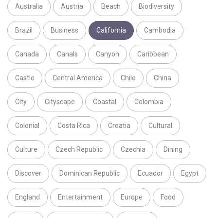
Australia
Austria
Beach
Biodiversity
Brazil
Business
California
Cambodia
Canada
Canals
Canyon
Caribbean
Castle
Central America
Chile
China
City
Cityscape
Coastal
Colombia
Colonial
Costa Rica
Croatia
Cultural
Culture
Czech Republic
Czechia
Dining
Discover
Dominican Republic
Ecuador
Egypt
England
Entertainment
Europe
Food