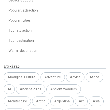
Legacy Support
Popular_attraction
Popular_cities
Top_attraction
Top_destination
Warm_destination
Ετικέτες
Aboriginal Culture
Adventure
Advice
Africa
AI
Ancient Ruins
Ancient Wonders
Architecture
Arctic
Argentina
Art
Asia