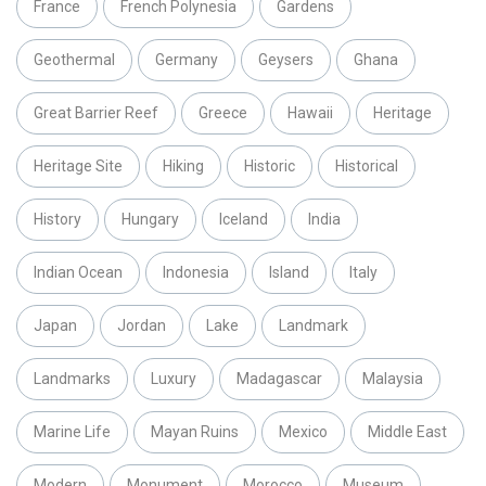
France
French Polynesia
Gardens
Geothermal
Germany
Geysers
Ghana
Great Barrier Reef
Greece
Hawaii
Heritage
Heritage Site
Hiking
Historic
Historical
History
Hungary
Iceland
India
Indian Ocean
Indonesia
Island
Italy
Japan
Jordan
Lake
Landmark
Landmarks
Luxury
Madagascar
Malaysia
Marine Life
Mayan Ruins
Mexico
Middle East
Modern
Monument
Morocco
Museum