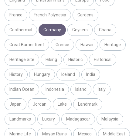
England
Entertainment
Europe
Food
France
French Polynesia
Gardens
Geothermal
Germany
Geysers
Ghana
Great Barrier Reef
Greece
Hawaii
Heritage
Heritage Site
Hiking
Historic
Historical
History
Hungary
Iceland
India
Indian Ocean
Indonesia
Island
Italy
Japan
Jordan
Lake
Landmark
Landmarks
Luxury
Madagascar
Malaysia
Marine Life
Mayan Ruins
Mexico
Middle East