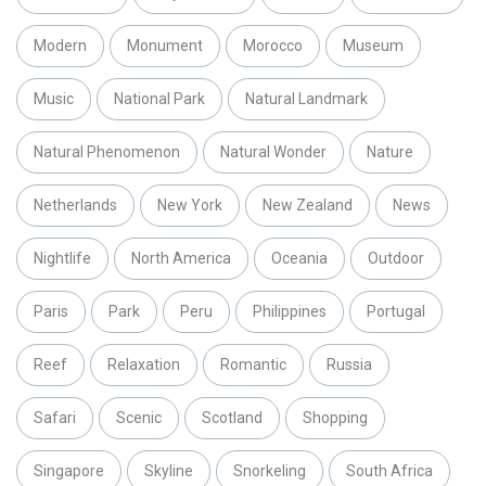
Modern
Monument
Morocco
Museum
Music
National Park
Natural Landmark
Natural Phenomenon
Natural Wonder
Nature
Netherlands
New York
New Zealand
News
Nightlife
North America
Oceania
Outdoor
Paris
Park
Peru
Philippines
Portugal
Reef
Relaxation
Romantic
Russia
Safari
Scenic
Scotland
Shopping
Singapore
Skyline
Snorkeling
South Africa