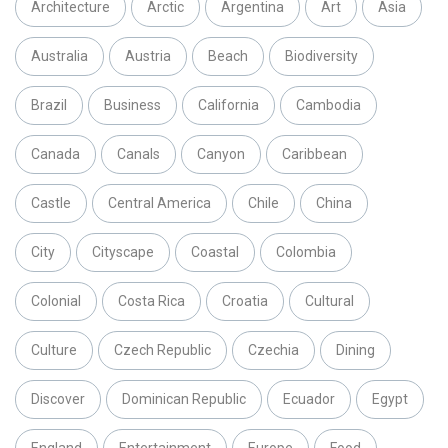
Architecture
Arctic
Argentina
Art
Asia
Australia
Austria
Beach
Biodiversity
Brazil
Business
California
Cambodia
Canada
Canals
Canyon
Caribbean
Castle
Central America
Chile
China
City
Cityscape
Coastal
Colombia
Colonial
Costa Rica
Croatia
Cultural
Culture
Czech Republic
Czechia
Dining
Discover
Dominican Republic
Ecuador
Egypt