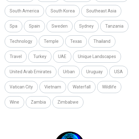
South America
South Korea
Southeast Asia
Spa
Spain
Sweden
Sydney
Tanzania
Technology
Temple
Texas
Thailand
Travel
Turkey
UAE
Unique Landscapes
United Arab Emirates
Urban
Uruguay
USA
Vatican City
Vietnam
Waterfall
Wildlife
Wine
Zambia
Zimbabwe