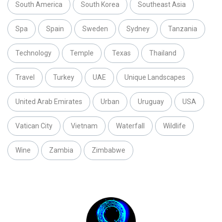
South America
South Korea
Southeast Asia
Spa
Spain
Sweden
Sydney
Tanzania
Technology
Temple
Texas
Thailand
Travel
Turkey
UAE
Unique Landscapes
United Arab Emirates
Urban
Uruguay
USA
Vatican City
Vietnam
Waterfall
Wildlife
Wine
Zambia
Zimbabwe