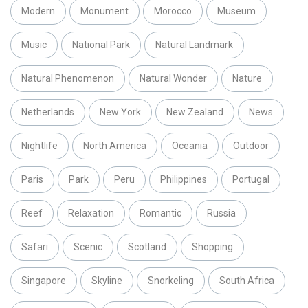
Modern
Monument
Morocco
Museum
Music
National Park
Natural Landmark
Natural Phenomenon
Natural Wonder
Nature
Netherlands
New York
New Zealand
News
Nightlife
North America
Oceania
Outdoor
Paris
Park
Peru
Philippines
Portugal
Reef
Relaxation
Romantic
Russia
Safari
Scenic
Scotland
Shopping
Singapore
Skyline
Snorkeling
South Africa