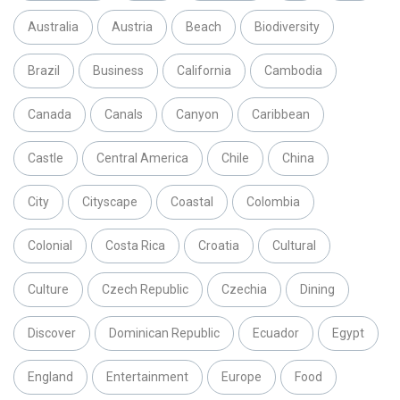
Australia
Austria
Beach
Biodiversity
Brazil
Business
California
Cambodia
Canada
Canals
Canyon
Caribbean
Castle
Central America
Chile
China
City
Cityscape
Coastal
Colombia
Colonial
Costa Rica
Croatia
Cultural
Culture
Czech Republic
Czechia
Dining
Discover
Dominican Republic
Ecuador
Egypt
England
Entertainment
Europe
Food