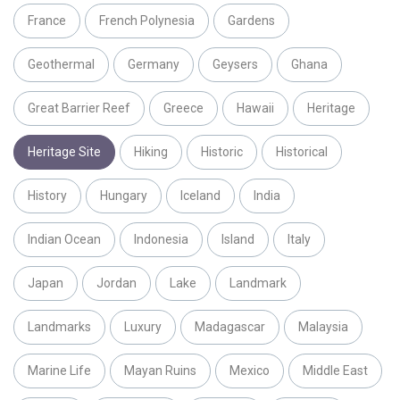
France
French Polynesia
Gardens
Geothermal
Germany
Geysers
Ghana
Great Barrier Reef
Greece
Hawaii
Heritage
Heritage Site
Hiking
Historic
Historical
History
Hungary
Iceland
India
Indian Ocean
Indonesia
Island
Italy
Japan
Jordan
Lake
Landmark
Landmarks
Luxury
Madagascar
Malaysia
Marine Life
Mayan Ruins
Mexico
Middle East