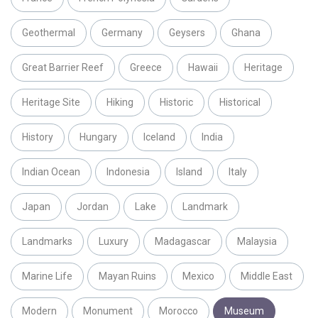
Geothermal
Germany
Geysers
Ghana
Great Barrier Reef
Greece
Hawaii
Heritage
Heritage Site
Hiking
Historic
Historical
History
Hungary
Iceland
India
Indian Ocean
Indonesia
Island
Italy
Japan
Jordan
Lake
Landmark
Landmarks
Luxury
Madagascar
Malaysia
Marine Life
Mayan Ruins
Mexico
Middle East
Modern
Monument
Morocco
Museum