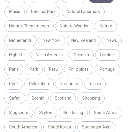
Music
National Park
Natural Landmark
Natural Phenomenon
Natural Wonder
Nature
Netherlands
New York
New Zealand
News
Nightlife
North America
Oceania
Outdoor
Paris
Park
Peru
Philippines
Portugal
Reef
Relaxation
Romantic
Russia
Safari
Scenic
Scotland
Shopping
Singapore
Skyline
Snorkeling
South Africa
South America
South Korea
Southeast Asia