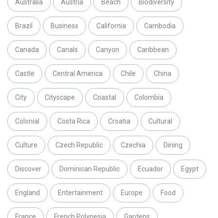
Australia
Austria
Beach
Biodiversity
Brazil
Business
California
Cambodia
Canada
Canals
Canyon
Caribbean
Castle
Central America
Chile
China
City
Cityscape
Coastal
Colombia
Colonial
Costa Rica
Croatia
Cultural
Culture
Czech Republic
Czechia
Dining
Discover
Dominican Republic
Ecuador
Egypt
England
Entertainment
Europe
Food
France
French Polynesia
Gardens